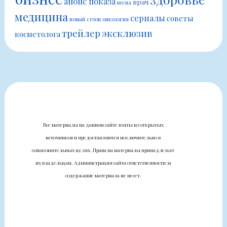
анонс показа
врач
весна
медицина
сериалы
советы
новый сезон
онкология
трейлер
эксклюзив
косметолога
Все материалы на данном сайте взяты из открытых
источников и предоставляются исключительно в
ознакомительных целях. Права на материалы принадлежат
их владельцам. Администрация сайта ответственности за
содержание материала не несет.