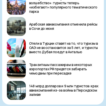
волшебство»: туристы теперь
«избегают» популярного тематического
парка
Арабская авиакомпания отменила рейсы
в Сочи до июня
Отели в Турции ставят на то, что туризм в
ОАЭ не восстановится за 5 лет, и туристы
вместо Дубая поедут в Анталью
Транзитным пассажирам в некоторых
аэропортах РФ придется забирать
чемоданы при пересадке
148 млрд долларов и 9 млн туристов: крах
авиакомпаний из-за войны в Персидском
заливе