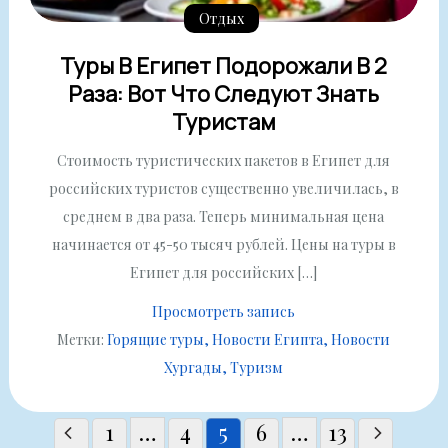
Отдых
Туры В Египет Подорожали В 2
Раза: Вот Что Следуют Знать
Туристам
Стоимость туристических пакетов в Египет для
российских туристов существенно увеличилась, в
среднем в два раза. Теперь минимальная цена
начинается от 45-50 тысяч рублей. Цены на туры в
Египет для российских […]
Просмотреть запись
Метки:
Горящие туры
Новости Египта
Новости
Хургады
Туризм
Пагинация
1
…
4
5
6
…
13