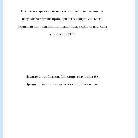
Если Вы обнаружили на нашем сайте материалы, которые
нарушают авторские права, принадлежащие Вам, Вашей
компании или организации, пожалуйста, сообщите нам. Сайт
не является СМИ!
На сайте могут быть опубликованы материалы 18+!
При цитировании ссылка на источник обязательна.