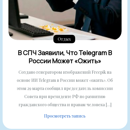
Отдых
В СПЧ Заявили, Что Telegram В
России Может «ожить»
Создано генератором изображений Freepik на
основе ИИ Telegram в России может «ожить». Об
этом 29 марта сообщил председатель комиссии
Совета при президенте РФ по развитию
гражданского общества и правам человека […]
Просмотреть запись