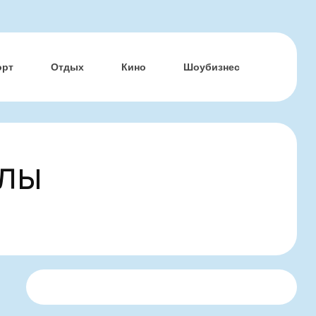
орт
Отдых
Кино
Шоубизнес
алы