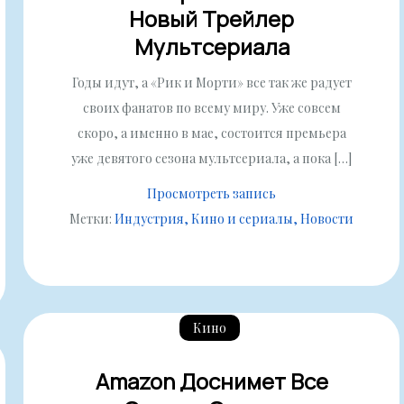
Новый Трейлер
Мультсериала
Годы идут, а «Рик и Морти» все так же радует
своих фанатов по всему миру. Уже совсем
скоро, а именно в мае, состоится премьера
уже девятого сезона мультсериала, а пока […]
Просмотреть запись
Метки:
Индустрия
Кино и сериалы
Новости
Кино
Amazon Доснимет Все