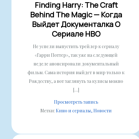
Finding Harry: The Craft
Behind The Magic — Когда
Выйдет Документалка О
Сериале HBO
Не успели выпустить трейлер к сериалу
«Гарри Поттер», так уже на следующей
неделе анонсировали документальный
фильм. Сама история выйдет в мир только к
Рождеству, а вот заглянуть за кулисы можно
[…]
Просмотреть запись
Метки:
Кино и сериалы
Новости