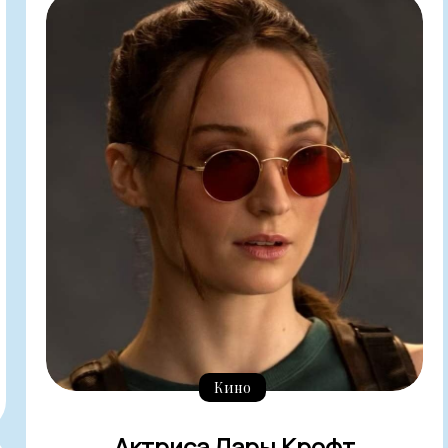
Кино
Актриса Лары Крофт