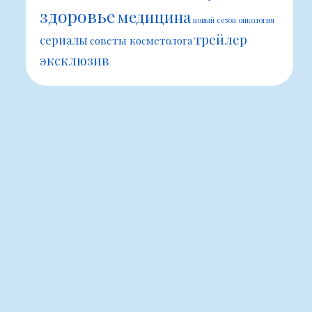
здоровье
медицина
новый сезон
онкология
трейлер
сериалы
советы косметолога
эксклюзив