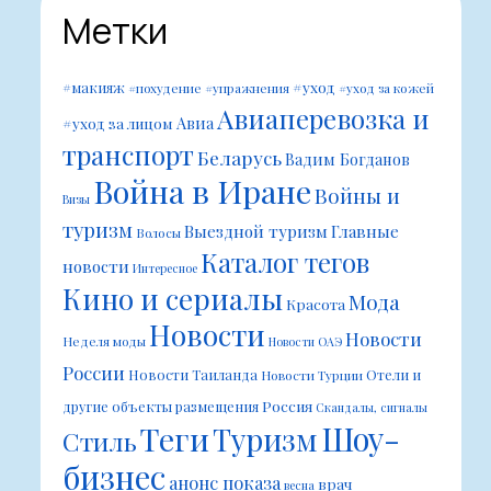
Метки
#уход
#макияж
#похудение
#упражнения
#уход за кожей
Авиаперевозка и
Авиа
#уход за лицом
транспорт
Беларусь
Вадим Богданов
Война в Иране
Войны и
Визы
туризм
Выездной туризм
Главные
Волосы
Каталог тегов
новости
Интересное
Кино и сериалы
Мода
Красота
Новости
Новости
Неделя моды
Новости ОАЭ
России
Новости Таиланда
Отели и
Новости Турции
Россия
другие объекты размещения
Скандалы, сигналы
Шоу-
Теги
Туризм
Стиль
бизнес
анонс показа
врач
весна