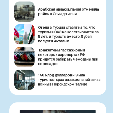
Арабская авиакомпания отменила
рейсы в Сочи до июня
Отели в Турции ставят на то, что
туризм в ОАЭ не восстановится за
5 лет, и туристы вместо Дубая
поедут в Анталью
Транзитным пассажирам в
некоторых аэропортах РФ
придется забирать чемоданы при
пересадке
148 млрд долларов и 9 млн
туристов: крах авиакомпаний из-за
войны в Персидском заливе