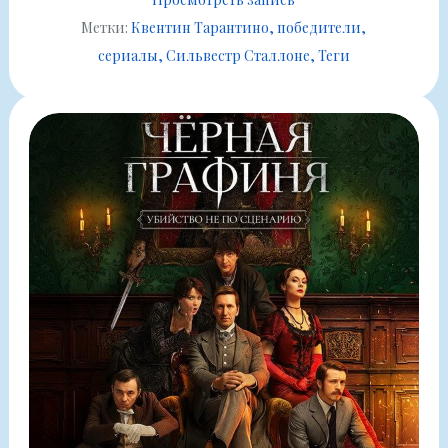
Метки:
Квентин Тарантино
победители
сериалы
Сильвестр Сталлоне
Теги