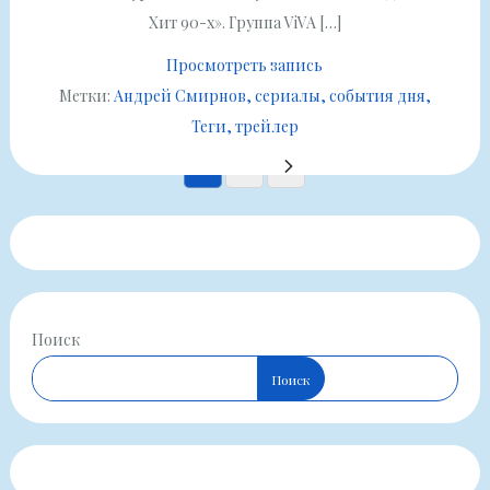
Хит 90-х». Группа ViVA […]
Просмотреть запись
Метки:
Андрей Смирнов
сериалы
события дня
Теги
трейлер
Пагинация
1
2
записей
Поиск
Поиск