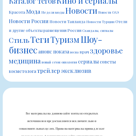
Кино и сериалы
Каталог тегов
Новости
Мода
Красота
Неделя моды
Новости ОАЭ
Новости России
Новости Таиланда
Отели
Новости Турции
Россия
и другие объекты размещения
Скандалы, сигналы
Шоу-
Теги
Туризм
Стиль
бизнес
здоровье
анонс показа
врач
весна
медицина
сериалы
советы
новый сезон
онкология
трейлер
эксклюзив
косметолога
Все материалы на данном сайте взяты из открытых
источников и предоставляются исключительно в
ознакомительных целях. Права на материалы принадлежат