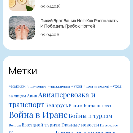
09.04.2026
Тихий Враг Ваших Ног: Как Распознать
И Победить Грибок Ногтей
09.04.2026
Метки
#уход
#уход
#макияж
#похудение
#упражнения
#уход за кожей
Авиаперевозка и
Авиа
за лицом
транспорт
Беларусь
Вадим Богданов
Визы
Война в Иране
Войны и туризм
Выездной туризм
Главные новости
Волосы
Интересное