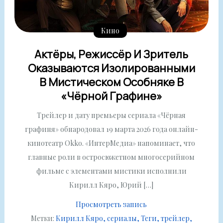
Кино
Актёры, Режиссёр И Зритель
Оказываются Изолированными
В Мистическом Особняке В
«Чёрной Графине»
Трейлер и дату премьеры сериала «Чёрная
графиня» обнародовал 19 марта 2026 года онлайн-
кинотеатр Okko. «ИнтерМедиа» напоминает, что
главные роли в остросюжетном многосерийном
фильме с элементами мистики исполнили
Кирилл Кяро, Юрий […]
Просмотреть запись
Метки:
Кирилл Кяро
сериалы
Теги
трейлер