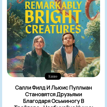
Кино
Салли Филд И Льюис Пуллман
Становятся Друзьями
Благодаря Осьминогу В