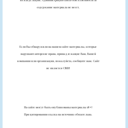
их владельцам. Администрация сайта ответственности за
содержание материала не несет.
Если Вы обнаружили на нашем сайте материалы, которые
нарушают авторские права, принадлежащие Вам, Вашей
компании или организации, пожалуйста, сообщите нам. Сайт
не является СМИ!
На сайте могут быть опубликованы материалы 18+!
При цитировании ссылка на источник обязательна.