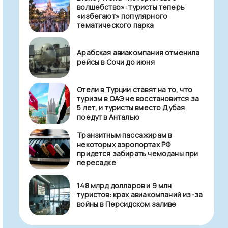
волшебство»: туристы теперь
«избегают» популярного
тематического парка
Арабская авиакомпания отменила
рейсы в Сочи до июня
Отели в Турции ставят на то, что
туризм в ОАЭ не восстановится за
5 лет, и туристы вместо Дубая
поедут в Анталью
Транзитным пассажирам в
некоторых аэропортах РФ
придется забирать чемоданы при
пересадке
148 млрд долларов и 9 млн
туристов: крах авиакомпаний из-за
войны в Персидском заливе