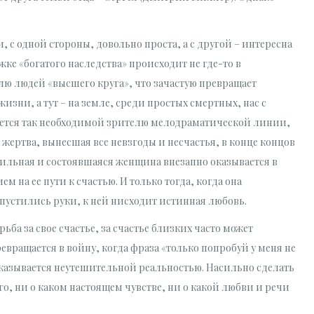
и, с одной стороны, довольно проста, а с другой – интересна
ке «богатого наследства» происходит не где-то в
лю людей «высшего круга», что зачастую превращает
изни, а тут – на земле, среди простых смертных, нас с
ается так необходимой зрителю мелодраматической линии,
я жертва, вынесшая все невзгоды и несчастья, в конце концов
сильная и состоявшаяся женщина внезапно оказывается в
м на ее пути к счастью. И только тогда, когда она
е опустились руки, к ней нисходит истинная любовь.
рьба за свое счастье, за счастье близких часто может
евращается в войну, когда фраза «только попробуй у меня не
 оказывается неутешительной реальностью. Насильно сделать
о, ни о каком настоящем чувстве, ни о какой любви и речи