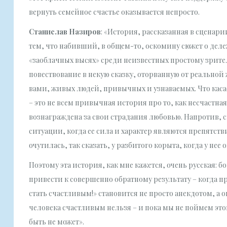
вернуть семейное счастье оказывается непросто.
Станислав Назиров
: «История, рассказанная в сценари
тем, что набивший, в общем-то, оскомину сюжет о дележ
«заоблачных высях» среди неизвестных простому зрите
повествование в некую сказку, оторванную от реальной ж
вами, живых людей, привычных и узнаваемых. Что кас
– это не всем привычная история про то, как несчастна
вознаграждена за свои страдания любовью. Напротив, 
ситуации, когда ее сила и характер являются препятствие
очутилась, так сказать, у разбитого корыта, когда у не
Поэтому эта история, как мне кажется, очень русская: бо
привести к совершенно обратному результату – когда пр
стать счастливым!» становится не просто анекдотом, а
человека счастливым нельзя – и пока мы не поймем этог
быть не может».