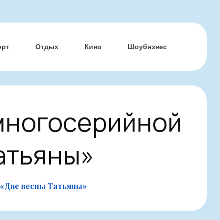
орт
Отдых
Кино
Шоубизнес
 многосерийной
атьяны»
 «Две весны Татьяны»