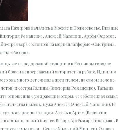
лава Назирова начались в Москве и Подмосковье. Главные
Виктория Романенко, Алексей Матошин, Артём Федотов,
айн-премьера состоится на медиаплатформе «Смотрим»,
нала «Россия».
ьницы железнодорожной станции в небольшом городке
тний брак и непререкаемый авторитет на работе. Идиллия
рого она много лет считала предателем, на самом деле не
дотов) и сестры Галины (Виктория Романенко), Татьяна
дить отношения с умирающим отцом, ее собственная семья
казательства измены мужа Алексея (Алексей Матошин). Ее
одит к аварии на станции. А ее сын Артём (Валентин
ся в криминальный бизнес. Вскоре Артёма арестовывают. В
от друга семьи отца – Сергея (Дмитрий Миллер). Однако