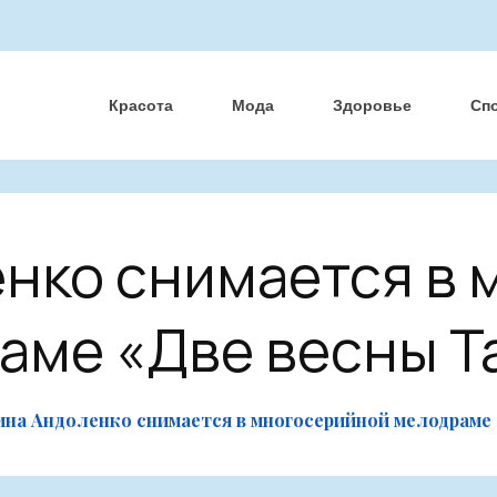
Красота
Мода
Здоровье
Сп
нко снимается в
аме «Две весны Т
ина Андоленко снимается в многосерийной мелодраме