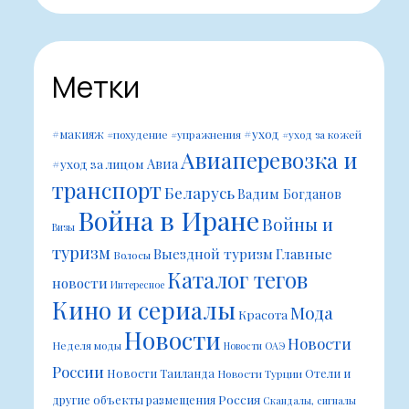
Метки
#уход
#макияж
#похудение
#упражнения
#уход за кожей
Авиаперевозка и
Авиа
#уход за лицом
транспорт
Беларусь
Вадим Богданов
Война в Иране
Войны и
Визы
туризм
Выездной туризм
Главные
Волосы
Каталог тегов
новости
Интересное
Кино и сериалы
Мода
Красота
Новости
Новости
Неделя моды
Новости ОАЭ
России
Новости Таиланда
Отели и
Новости Турции
Россия
другие объекты размещения
Скандалы, сигналы