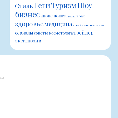
Шоу-
Теги
Туризм
Стиль
бизнес
анонс показа
врач
весна
здоровье
медицина
новый сезон
онкология
трейлер
сериалы
советы косметолога
эксклюзив
алы