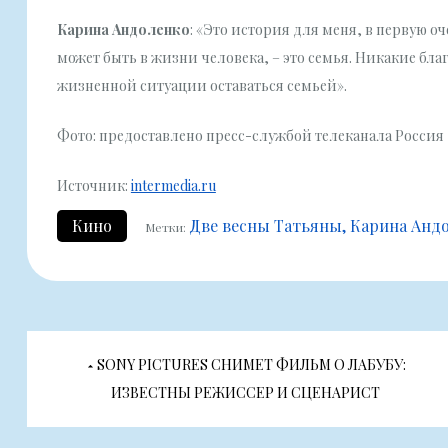
Карина Андоленко
: «Это история для меня, в первую оч
может быть в жизни человека, – это семья. Никакие бла
жизненной ситуации оставаться семьей».
Фото: предоставлено пресс-службой телеканала Россия
Источник:
intermedia.ru
Кино
Две весны Татьяны
Карина Анд
Метки:
Навигация
SONY PICTURES СНИМЕТ ФИЛЬМ О ЛАБУБУ:
по
ИЗВЕСТНЫ РЕЖИССЕР И СЦЕНАРИСТ