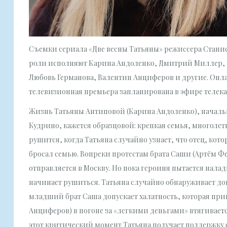
Съемки сериала «Две весны Татьяны» режиссера Станис
роли исполняют Карина Андоленко, Дмитрий Миллер, 
Любовь Германова, Валентин Анциферов и другие. Онл
телевизионная премьера запланирована в эфире телека
Жизнь Татьяны Антиповой (Карина Андоленко), начал
Кудрино, кажется образцовой: крепкая семья, многоле
рушится, когда Татьяна случайно узнает, что отец, кото
бросал семью. Вопреки протестам брата Саши (Артём Фе
отправляется в Москву. Но пока героиня пытается нала
начинает рушиться. Татьяна случайно обнаруживает до
младший брат Саша допускает халатность, которая прив
Анциферов) в погоне за «легкими деньгами» втягивает
этот критический момент Татьяна получает поддержку 