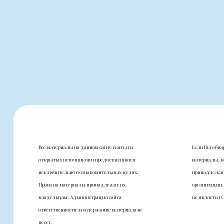
Все материалы на данном сайте взяты из
Если Вы обна
открытых источников и предоставляются
материалы, к
исключительно в ознакомительных целях.
принадлежащ
Права на материалы принадлежат их
организации,
владельцам. Администрация сайта
не является 
ответственности за содержание материала не
несет.