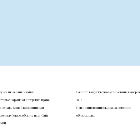
ружили на нашем сайте
На сайте могут быть опубликованы матери
оторые нарушают авторские права,
18+!
ие Вам, Вашей компании или
При цитировании ссылка на источник
 пожалуйста, сообщите нам. Сайт
обязательна.
СМИ!