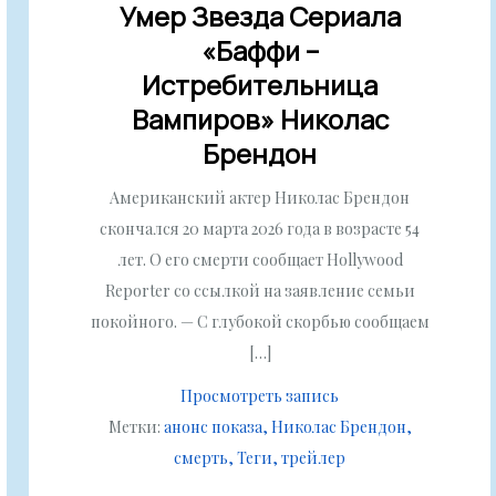
Умер Звезда Сериала
«Баффи –
Истребительница
Вампиров» Николас
Брендон
Американский актер Николас Брендон
скончался 20 марта 2026 года в возрасте 54
лет. О его смерти сообщает Hollywood
Reporter со ссылкой на заявление семьи
покойного. — С глубокой скорбью сообщаем
[…]
Просмотреть запись
Метки:
анонс показа
Николас Брендон
смерть
Теги
трейлер