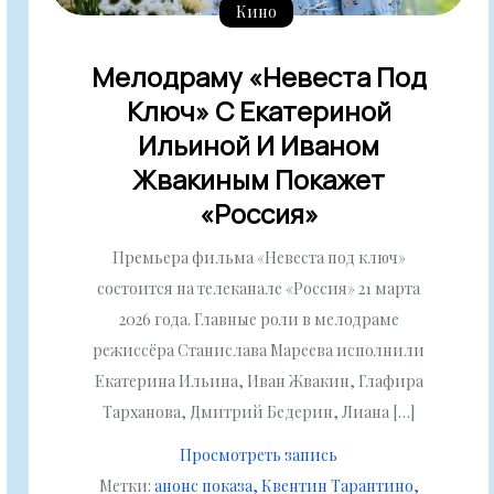
Кино
Мелодраму «Невеста Под
Ключ» С Екатериной
Ильиной И Иваном
Жвакиным Покажет
«Россия»
Премьера фильма «Невеста под ключ»
состоится на телеканале «Россия» 21 марта
2026 года. Главные роли в мелодраме
режиссёра Станислава Мареева исполнили
Екатерина Ильина, Иван Жвакин, Глафира
Тарханова, Дмитрий Бедерин, Лиана […]
Просмотреть запись
Метки:
анонс показа
Квентин Тарантино