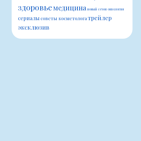
здоровье
медицина
новый сезон
онкология
трейлер
сериалы
советы косметолога
эксклюзив