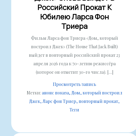
Российский Прокат К
Юбилею Ларса Фон
Триера
Фильм Ларса фон Триера «Дом, который
построил Джек» (The House That Jack Built)
выйдет в повторный российский прокат 23
апреля 2026 года к 70-летию режиссёра
(которое он отметит 30-го числа). […]
Просмотреть запись
Метки:
анонс показа
Дом, который построил
Джек
Ларс фон Триер
повторный прокат
Теги