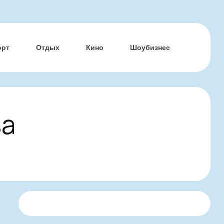
орт
Отдых
Кино
Шоубизнес
за