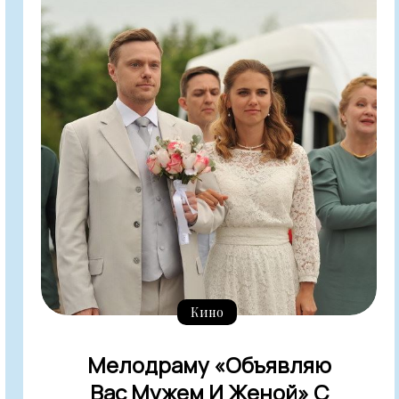
Кино
Мелодраму «Объявляю
Вас Мужем И Женой» С