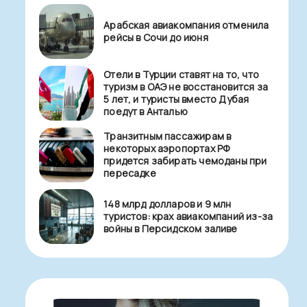
Арабская авиакомпания отменила
рейсы в Сочи до июня
Отели в Турции ставят на то, что
туризм в ОАЭ не восстановится за
5 лет, и туристы вместо Дубая
поедут в Анталью
Транзитным пассажирам в
некоторых аэропортах РФ
придется забирать чемоданы при
пересадке
148 млрд долларов и 9 млн
туристов: крах авиакомпаний из-за
войны в Персидском заливе