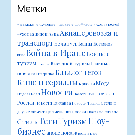
Метки
#уход
#макияж
#похудение
#упражнения
#уход за кожей
Авиаперевозка и
Авиа
#уход за лицом
транспорт
Беларусь
Вадим Богданов
Война в Иране
Войны и
Визы
туризм
Выездной туризм
Главные
Волосы
Каталог тегов
новости
Интересное
Кино и сериалы
Мода
Красота
Новости
Новости
Неделя моды
Новости ОАЭ
России
Новости Таиланда
Отели и
Новости Турции
Россия
другие объекты размещения
Скандалы, сигналы
Шоу-
Теги
Туризм
Стиль
бизнес
анонс показа
врач
весна