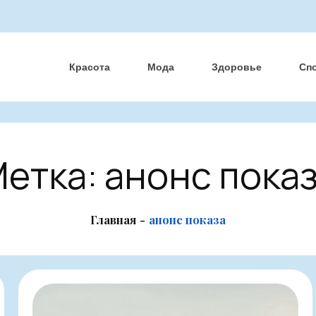
Красота
Мода
Здоровье
Сп
етка:
анонс пока
Главная
анонс показа