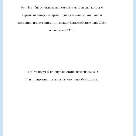
Если Вы обнаружили на нашем сайте материалы, которые
нарушают авторские права, принадлежащие Вам, Вашей
компании или организации, пожалуйста, сообщите нам. Сайт
не является СМИ!
На сайте могут быть опубликованы материалы 18+!
При цитировании ссылка на источник обязательна.