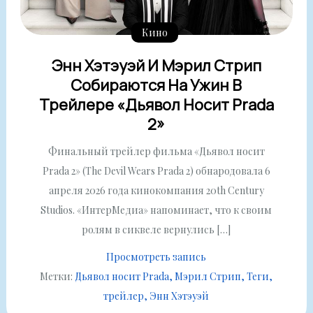
Кино
Энн Хэтэуэй И Мэрил Стрип
Собираются На Ужин В
Трейлере «Дьявол Носит Prada
2»
Финальный трейлер фильма «Дьявол носит
Prada 2» (The Devil Wears Prada 2) обнародовала 6
апреля 2026 года кинокомпания 20th Century
Studios. «ИнтерМедиа» напоминает, что к своим
ролям в сиквеле вернулись […]
Просмотреть запись
Метки:
Дьявол носит Prada
Мэрил Стрип
Теги
трейлер
Энн Хэтэуэй