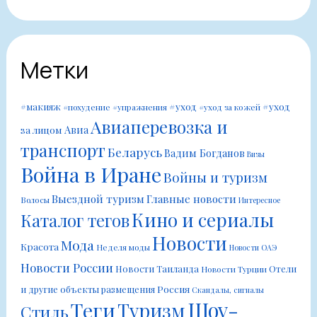
Метки
#уход
#уход
#макияж
#похудение
#упражнения
#уход за кожей
Авиаперевозка и
Авиа
за лицом
транспорт
Беларусь
Вадим Богданов
Визы
Война в Иране
Войны и туризм
Выездной туризм
Главные новости
Волосы
Интересное
Кино и сериалы
Каталог тегов
Новости
Мода
Красота
Неделя моды
Новости ОАЭ
Новости России
Новости Таиланда
Отели
Новости Турции
Россия
и другие объекты размещения
Скандалы, сигналы
Шоу-
Теги
Туризм
Стиль