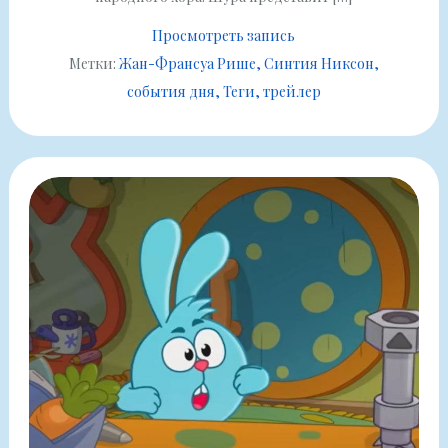
Просмотреть запись
Метки:
Жан-Франсуа Рише
Синтия Никсон
события дня
Теги
трейлер