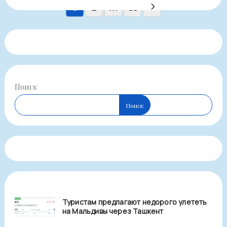
Пагинация
1
2
…
11
записей
Поиск
Поиск
Туристам предлагают недорого улететь
на Мальдивы через Ташкент