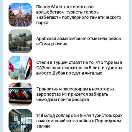
Disney World «потерял свое
волшебство»: туристы теперь
«избегают» популярного тематического
парка
Арабская авиакомпания отменила рейсы
в Сочи до июня
Отели в Турции ставят на то, что туризм в
ОАЭ не восстановится за 5 лет, и туристы
вместо Дубая поедут в Анталью
Транзитным пассажирам в некоторых
аэропортах РФ придется забирать
чемоданы при пересадке
148 млрд долларов и 9 млн туристов: крах
авиакомпаний из-за войны в Персидском
заливе