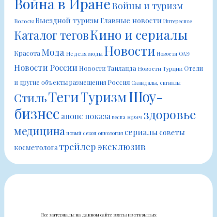
Война в Иране
Войны и туризм
Выездной туризм
Главные новости
Волосы
Интересное
Кино и сериалы
Каталог тегов
Новости
Мода
Красота
Неделя моды
Новости ОАЭ
Новости России
Новости Таиланда
Отели
Новости Турции
Россия
и другие объекты размещения
Скандалы, сигналы
Шоу-
Теги
Туризм
Стиль
бизнес
здоровье
анонс показа
врач
весна
медицина
сериалы
советы
новый сезон
онкология
трейлер
эксклюзив
косметолога
Все материалы на данном сайте взяты из открытых