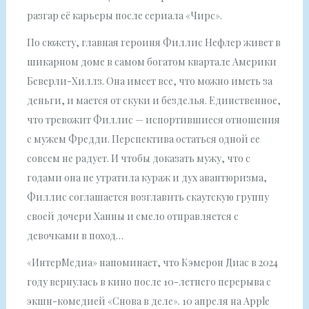
разгар её карьеры после сериала «Чирс».
По сюжету, главная героиня Филлис Нефлер живет в
шикарном доме в самом богатом квартале Америки
Беверли-Хиллз. Она имеет все, что можно иметь за
деньги, и мается от скуки и безделья. Единственное,
что тревожит Филлис — испортившиеся отношения
с мужем Фредди. Перспектива остаться одной ее
совсем не радует. И чтобы доказать мужу, что с
годами она не утратила кураж и дух авантюризма,
Филлис соглашается возглавить скаутскую группу
своей дочери Ханны и смело отправляется с
девочками в поход…
«ИнтерМедиа» напоминает, что Кэмерон Диас в 2024
году вернулась в кино после 10-летнего перерыва с
экшн-комедией «Снова в деле». 10 апреля на Apple