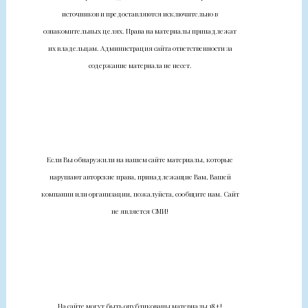
источников и предоставляются исключительно в
ознакомительных целях. Права на материалы принадлежат
их владельцам. Администрация сайта ответственности за
содержание материала не несет.
Если Вы обнаружили на нашем сайте материалы, которые
нарушают авторские права, принадлежащие Вам, Вашей
компании или организации, пожалуйста, сообщите нам. Сайт
не является СМИ!
На сайте могут быть опубликованы материалы 18+!