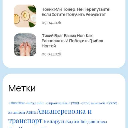
Тоник Или Тонер: Не Перепутайте,
Если Хотите Получить Результат
09.04.2026
Тихий Враг Ваших Ног: Как
Распознать И Победить Грибок
Ногтей
09.04.2026
Метки
#уход
#уход
#макияж
#похудение
#упражнения
#уход за кожей
Авиаперевозка и
Авиа
за лицом
транспорт
Беларусь
Вадим Богданов
Визы