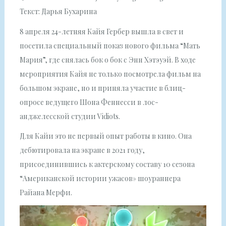
Текст: Дарья Бухарина
8 апреля 24-летняя Кайя Гербер вышла в свет и
посетила специальный показ нового фильма “Мать
Мария”, где снялась бок о бок с Энн Хэтэуэй. В ходе
мероприятия Кайя не только посмотрела фильм на
большом экране, но и приняла участие в блиц-
опросе ведущего Шона Феннесси в лос-
анджелесской студии Vidiots.
Для Кайи это не первый опыт работы в кино. Она
дебютировала на экране в 2021 году,
присоединившись к актерскому составу 10 сезона
“Американской истории ужасов» шоураннера
Райана Мерфи.