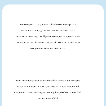
Все материалы на данном сайте взяты из открытых
источников и предоставляются исключительно в
ознакомительных целях. Права на материалы принадлежат
их владельцам. Администрация сайта ответственности за
содержание материала не несет.
Если Вы обнаружили на нашем сайте материалы, которые
нарушают авторские права, принадлежащие Вам, Вашей
компании или организации, пожалуйста, сообщите нам. Сайт
не является СМИ!