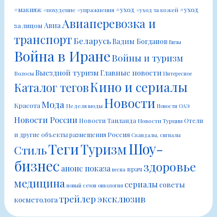
#уход
#уход
#макияж
#похудение
#упражнения
#уход за кожей
Авиаперевозка и
Авиа
за лицом
транспорт
Беларусь
Вадим Богданов
Визы
Война в Иране
Войны и туризм
Выездной туризм
Главные новости
Волосы
Интересное
Кино и сериалы
Каталог тегов
Новости
Мода
Красота
Неделя моды
Новости ОАЭ
Новости России
Новости Таиланда
Отели
Новости Турции
Россия
и другие объекты размещения
Скандалы, сигналы
Шоу-
Теги
Туризм
Стиль
бизнес
здоровье
анонс показа
врач
весна
медицина
сериалы
советы
новый сезон
онкология
трейлер
эксклюзив
косметолога