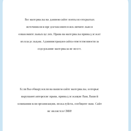
Все материалы на данном сайте взяты из открытых
источников и предоставляются исключительно в
ознакомительных целях. Права на материалы принадлежат
их владельцам. Администрация сайта ответственности за
содержание материала не несет.
Если Вы обнаружили на нашем сайте материалы, которые
нарушают авторские права, принадлежащие Вам, Вашей
компании или организации, пожалуйста, сообщите нам. Сайт
не является СМИ!