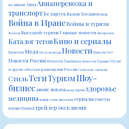
Авиаперевозка и
Авиа
за лицом
транспорт
Беларусь
Вадим Богданов
Визы
Война в Иране
Войны и туризм
Выездной туризм
Главные новости
Волосы
Интересное
Кино и сериалы
Каталог тегов
Новости
Мода
Красота
Неделя моды
Новости ОАЭ
Новости России
Новости Таиланда
Отели
Новости Турции
Россия
и другие объекты размещения
Скандалы, сигналы
Шоу-
Теги
Туризм
Стиль
бизнес
здоровье
анонс показа
врач
весна
медицина
сериалы
советы
новый сезон
онкология
трейлер
эксклюзив
косметолога