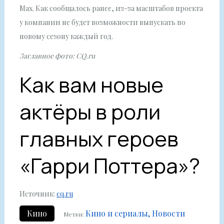
Max. Как сообщалось ранее, из-за масштабов проекта
у компании не будет возможности выпускать по
новому сезону каждый год.
Заглавное фото: CQ.ru
Как вам новые
актёры в роли
главных героев
«Гарри Поттера»?
Источник:
cq.ru
Кино
Кино и сериалы
Новости
Метки: