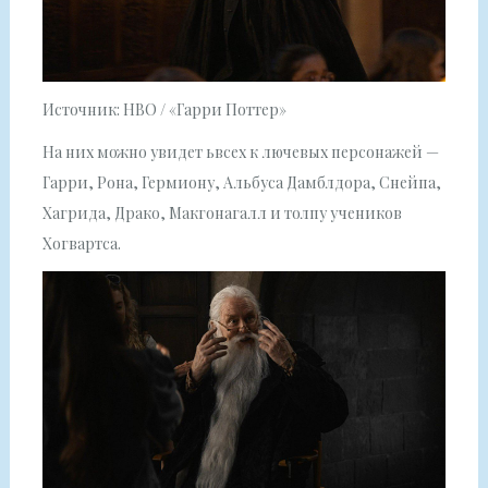
Источник: HBO / «Гарри Поттер»
На них можно увидет ьвсех к лючевых персонажей —
Гарри, Рона, Гермиону, Альбуса Дамблдора, Снейпа,
Хагрида, Драко, Макгонагалл и толпу учеников
Хогвартса.