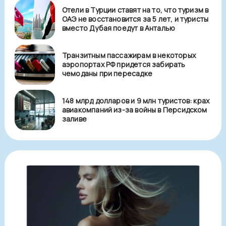
Отели в Турции ставят на то, что туризм в
ОАЭ не восстановится за 5 лет, и туристы
вместо Дубая поедут в Анталью
Транзитным пассажирам в некоторых
аэропортах РФ придется забирать
чемоданы при пересадке
148 млрд долларов и 9 млн туристов: крах
авиакомпаний из-за войны в Персидском
заливе