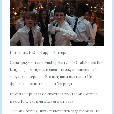
Источник: HBO / «Гарри Поттер»
Сама документалка Finding Harry: The Craft Behind the
Magic — 30-минутный спецвыпуск, посвященный
закулисью сериала. Его ведущим выступил Ник
Фрост, исполнитель роли Хагрида.
Гарфилд призвал бойкотировать «Гарри Поттера»
из-за Той, чье имя нельзя называть
«Гарри Поттеру» начнет выходить 25 декабря на HBO