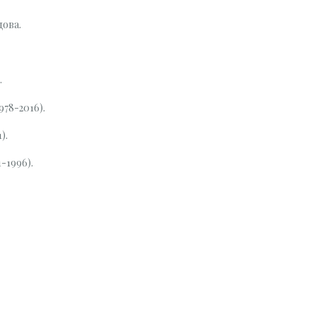
цова.
.
78-2016).
).
-1996).