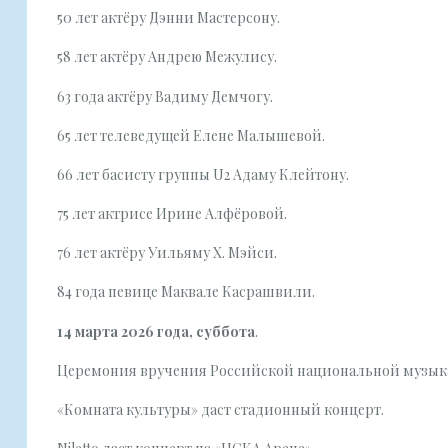
50 лет актёру Дэнни Мастерсону.
58 лет актёру Андрею Межулису.
63 года актёру Вадиму Демчогу.
65 лет телеведущей Елене Малышевой.
66 лет басисту группы U2 Адаму Клейтону.
75 лет актрисе Ирине Алфёровой.
76 лет актёру Уильяму Х. Мэйси.
84 года певице Маквале Касрашвили.
14 марта 2026 года, суббота
.
Церемония вручения Российской национальной музык
«Комната культуры» даст стадионный концерт.