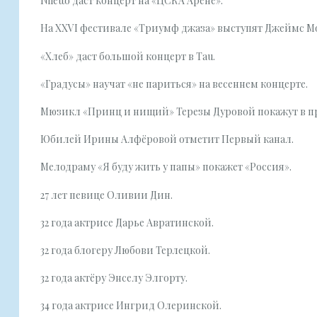
Niletto даст концерт на «ЦСКА Арене».
На XXVI фестивале «Триумф джаза» выступят Джеймс 
«Хлеб» даст большой концерт в Tau.
«Градусы» научат «не париться» на весеннем концерте.
Мюзикл «Принц и нищий» Терезы Дуровой покажут в про
Юбилей Ирины Алфёровой отметит Первый канал.
Мелодраму «Я буду жить у папы» покажет «Россия».
27 лет певице Оливии Дин.
32 года актрисе Дарье Авратинской.
32 года блогеру Любови Терлецкой.
32 года актёру Энселу Элгорту.
34 года актрисе Ингрид Олеринской.