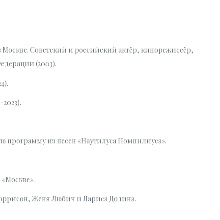
в Москве. Советский и российский актёр, кинорежиссёр,
едерации (2003).
4).
2023).
ую программу из песен «Наутилуса Помпилиуса».
 «Москве».
оррисон, Женя Любич и Лариса Долина.