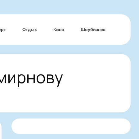
орт
Отдых
Кино
Шоубизнес
Смирнову