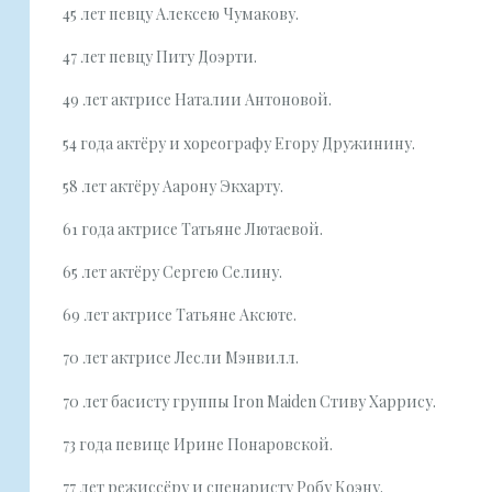
45 лет певцу Алексею Чумакову.
47 лет певцу Питу Доэрти.
49 лет актрисе Наталии Антоновой.
54 года актёру и хореографу Егору Дружинину.
58 лет актёру Аарону Экхарту.
61 года актрисе Татьяне Лютаевой.
65 лет актёру Сергею Селину.
69 лет актрисе Татьяне Аксюте.
70 лет актрисе Лесли Мэнвилл.
70 лет басисту группы Iron Maiden Стиву Харрису.
73 года певице Ирине Понаровской.
77 лет режиссёру и сценаристу Робу Коэну.