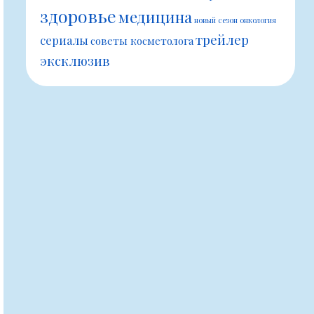
здоровье
медицина
новый сезон
онкология
трейлер
сериалы
советы косметолога
эксклюзив