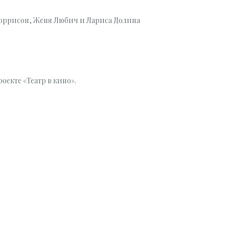
Моррисон, Женя Любич и Лариса Долина
екте «Театр в кино».