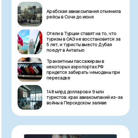
Арабская авиакомпания отменила
рейсы в Сочи до июня
Отели в Турции ставят на то, что
туризм в ОАЭ не восстановится за
5 лет, и туристы вместо Дубая
поедут в Анталью
Транзитным пассажирам в
некоторых аэропортах РФ
придется забирать чемоданы при
пересадке
148 млрд долларов и 9 млн
туристов: крах авиакомпаний из-за
войны в Персидском заливе