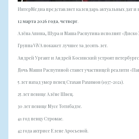
ИнтерМедиа представляет календарь актуальных дат и в
12 марта 2026 года, четверг
.
Алёна Апина, Шура и Маша Распутина исполнят «Диско 
Группа ViVA покажет лучшее за десять лет.
Андрей Ургант и Андрей Косинский устроят петербургс
Дочь Маши Распутиной станет участницей реалити «Па
5 лет назад умер певец Стахан Рахимов (1937-2021).
25 лет певице Алёне Швец.
30 лет певице Мусе Тотибадзе.
41 год певцу Стромае.
42 года актрисе Елене Аросьевой.