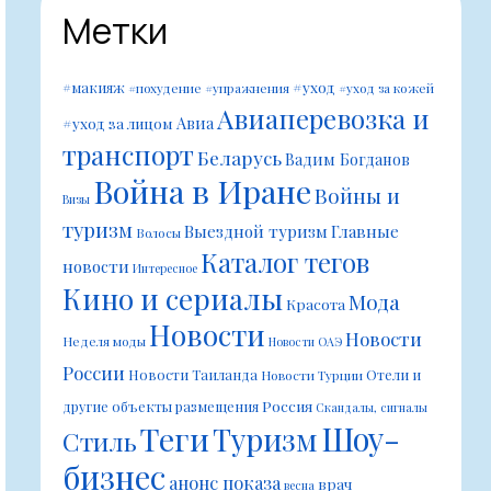
Метки
#уход
#макияж
#похудение
#упражнения
#уход за кожей
Авиаперевозка и
Авиа
#уход за лицом
транспорт
Беларусь
Вадим Богданов
Война в Иране
Войны и
Визы
туризм
Выездной туризм
Главные
Волосы
Каталог тегов
новости
Интересное
Кино и сериалы
Мода
Красота
Новости
Новости
Неделя моды
Новости ОАЭ
России
Новости Таиланда
Отели и
Новости Турции
Россия
другие объекты размещения
Скандалы, сигналы
Шоу-
Теги
Туризм
Стиль
бизнес
анонс показа
врач
весна