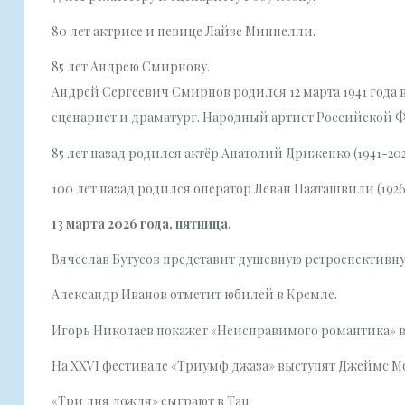
80 лет актрисе и певице Лайзе Миннелли.
85 лет Андрею Смирнову.
Андрей Сергеевич Смирнов родился 12 марта 1941 года 
сценарист и драматург. Народный артист Российской Ф
85 лет назад родился актёр Анатолий Дриженко (1941-202
100 лет назад родился оператор Леван Пааташвили (1926-
13 марта 2026 года, пятница
.
Вячеслав Бутусов представит душевную ретроспективн
Александр Иванов отметит юбилей в Кремле.
Игорь Николаев покажет «Неисправимого романтика» в
На XXVI фестивале «Триумф джаза» выступят Джеймс М
«Три дня дождя» сыграют в Tau.