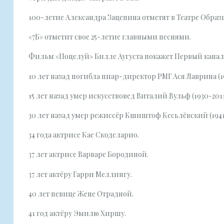
100-летие Александра Зацепина отметят в Театре Образ
«7Б» отметит свое 25-летие главными песнями.
Фильм «Поцелуй» Билле Аугуста покажет Первый канал
10 лет назад погибла пиар-директор РМГ Ася Лаврина (19
15 лет назад умер искусствовед Виталий Вульф (1930-2011
30 лет назад умер режиссёр Кшиштоф Кесьлёвский (1941
34 года актрисе Кае Скоделарио.
37 лет актрисе Варваре Бородиной.
37 лет актёру Гарри Меллингу.
40 лет певице Жене Отрадной.
41 год актёру Эмилю Хиршу.