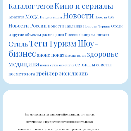
Кино и сериалы
Каталог тегов
Новости
Мода
Красота
Неделя моды
Новости ОАЭ
Новости России
Новости Таиланда
Отели
Новости Турции
Россия
и другие объекты размещения
Скандалы, сигналы
Шоу-
Теги
Туризм
Стиль
бизнес
здоровье
анонс показа
врач
весна
медицина
сериалы
советы
новый сезон
онкология
трейлер
эксклюзив
косметолога
Все материалы на данном сайте взяты из открытых
источников и предоставляются исключительно в
ознакомительных целях. Права на материалы принадлежат