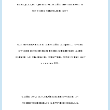
их владельцам. Администрация сайта ответственности за
содержание материала не несет.
Если Вы обнаружили на нашем сайте материалы, которые
нарушают авторские права, принадлежащие Вам, Вашей
компании или организации, пожалуйста, сообщите нам. Сайт
не является СМИ!
На сайте могут быть опубликованы материалы 18+!
При цитировании ссылка на источник обязательна.