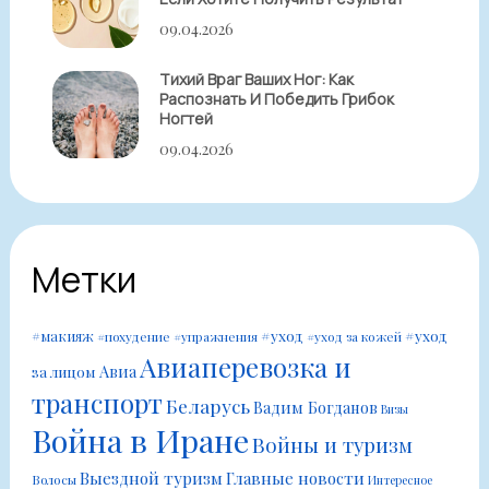
09.04.2026
Тихий Враг Ваших Ног: Как
Распознать И Победить Грибок
Ногтей
09.04.2026
Метки
#уход
#уход
#макияж
#похудение
#упражнения
#уход за кожей
Авиаперевозка и
Авиа
за лицом
транспорт
Беларусь
Вадим Богданов
Визы
Война в Иране
Войны и туризм
Выездной туризм
Главные новости
Волосы
Интересное