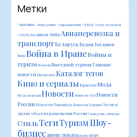
Метки
#уход
#макияж
#похудение
#упражнения
#уход за кожей
Авиаперевозка и
Авиа
#уход за лицом
транспорт
Беларусь
Вадим Богданов
Война в Иране
Войны и
Визы
туризм
Выездной туризм
Главные
Волосы
Каталог тегов
новости
Интересное
Кино и сериалы
Мода
Красота
Новости
Новости
Неделя моды
Новости ОАЭ
России
Новости Таиланда
Отели и
Новости Турции
Россия
другие объекты размещения
Скандалы, сигналы
Шоу-
Теги
Туризм
Стиль
бизнес
анонс показа
врач
весна