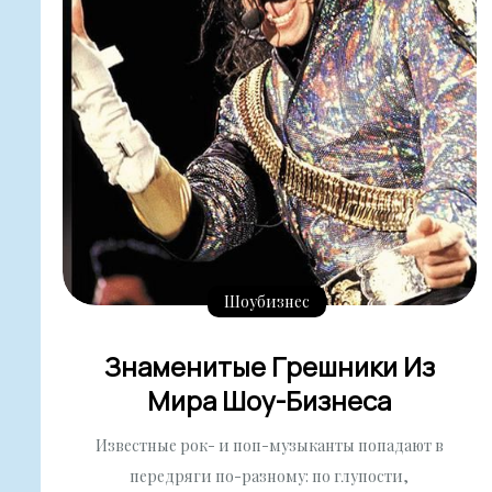
Шоубизнес
Знаменитые Грешники Из
Мира Шоу-Бизнеса
Известные рок- и поп-музыканты попадают в
передряги по-разному: по глупости,