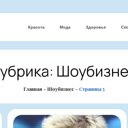
Красота
Мода
Здоровье
Сп
убрика:
Шоубизн
Главная
Шоубизнес
Страница 5