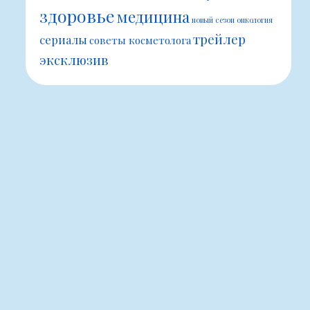
здоровье
медицина
новый сезон
онкология
трейлер
сериалы
советы косметолога
эксклюзив