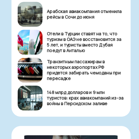
Арабская авиакомпания отменила
рейсы в Сочи до июня
Отели в Турции ставят на то, что
туризм в ОАЭ не восстановится за
5 лет, и туристы вместо Дубая
поедут в Анталью
Транзитным пассажирам в
некоторых аэропортах РФ
придется забирать чемоданы при
пересадке
148 млрд долларов и 9 млн
туристов: крах авиакомпаний из-за
войны в Персидском заливе