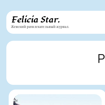
Перейти
Felicia Star.
к
Женский развлекательный журнал.
содержимому
Р