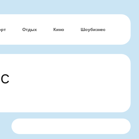
орт
Отдых
Кино
Шоубизнес
ес