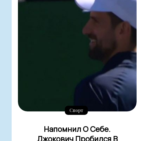
Спорт
Напомнил О Себе.
Джокович Пробился В