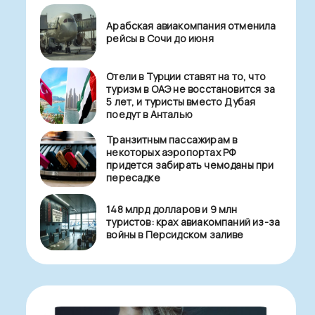
Арабская авиакомпания отменила
рейсы в Сочи до июня
Отели в Турции ставят на то, что
туризм в ОАЭ не восстановится за
5 лет, и туристы вместо Дубая
поедут в Анталью
Транзитным пассажирам в
некоторых аэропортах РФ
придется забирать чемоданы при
пересадке
148 млрд долларов и 9 млн
туристов: крах авиакомпаний из-за
войны в Персидском заливе