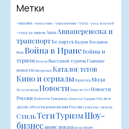
Метки
#уход
#макияж
#похудение
#упражнения
#уход за кожей
Авиаперевозка и
Авиа
#уход за лицом
транспорт
Беларусь
Вадим Богданов
Война в Иране
Войны и
Визы
туризм
Выездной туризм
Главные
Волосы
Каталог тегов
новости
Интересное
Кино и сериалы
Мода
Красота
Новости
Новости
Неделя моды
Новости ОАЭ
России
Новости Таиланда
Отели и
Новости Турции
Россия
другие объекты размещения
Скандалы, сигналы
Шоу-
Теги
Туризм
Стиль
бизнес
анонс показа
врач
весна