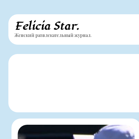
Перейти
Felicia Star.
к
Женский развлекательный журнал.
содержимому