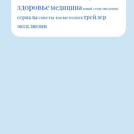
здоровье
медицина
новый сезон
онкология
трейлер
сериалы
советы косметолога
эксклюзив