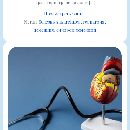
врач-гериатр, невролог и […]
Просмотреть запись
Метки:
Болезнь Альцгеймер
гериатрия
деменция
синдром деменции