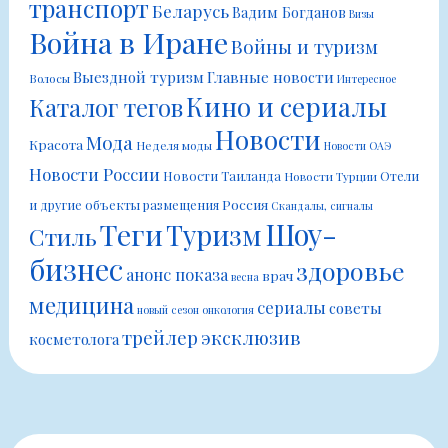
транспорт
Беларусь
Вадим Богданов
Визы
Война в Иране
Войны и туризм
Выездной туризм
Главные новости
Волосы
Интересное
Кино и сериалы
Каталог тегов
Новости
Мода
Красота
Неделя моды
Новости ОАЭ
Новости России
Новости Таиланда
Отели
Новости Турции
Россия
и другие объекты размещения
Скандалы, сигналы
Шоу-
Теги
Туризм
Стиль
бизнес
здоровье
анонс показа
врач
весна
медицина
сериалы
советы
новый сезон
онкология
трейлер
эксклюзив
косметолога