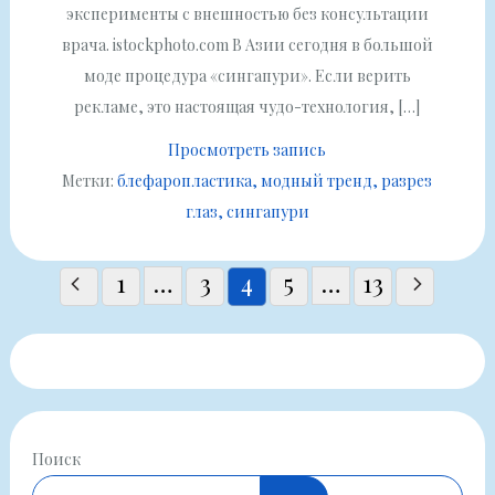
эксперименты с внешностью без консультации
врача. istockphoto.com В Азии сегодня в большой
моде процедура «сингапури». Если верить
рекламе, это настоящая чудо-технология, […]
Просмотреть запись
Метки:
блефаропластика
модный тренд
разрез
глаз
сингапури
Пагинация
1
…
3
4
5
…
13
записей
Поиск