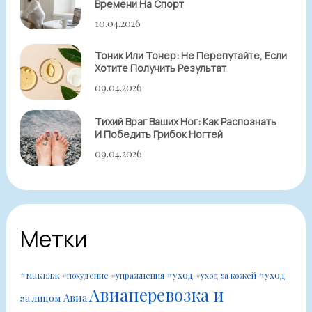
Времени На Спорт
10.04.2026
Тоник Или Тонер: Не Перепутайте, Если
Хотите Получить Результат
09.04.2026
Тихий Враг Ваших Ног: Как Распознать
И Победить Грибок Ногтей
09.04.2026
Метки
#уход
#уход
#макияж
#похудение
#упражнения
#уход за кожей
Авиаперевозка и
Авиа
за лицом