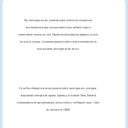
Все материалы на данном сайте взяты из открытых
источников и предоставляются исключительно в
ознакомительных целях. Права на материалы принадлежат
их владельцам. Администрация сайта ответственности за
содержание материала не несет.
Если Вы обнаружили на нашем сайте материалы, которые
нарушают авторские права, принадлежащие Вам, Вашей
компании или организации, пожалуйста, сообщите нам. Сайт
не является СМИ!