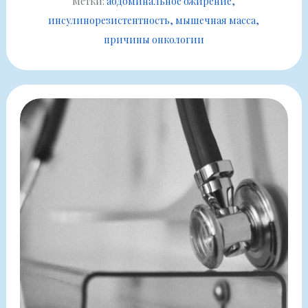
Метки:
абдоминальное ожирение
инсулинорезистентность
мышечная масса
причины онкологии