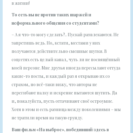
в жизни!
То есть вы не против таких шаржей и
неформального общения со студентами?
– А я что-то могу сделать?.. Пускай развлекаются. Не
запретишь ведь. Но, кстати, местами у них
получаются действительно смешные шутки. В
соцсетях есть целый канал, чуть ли не посвящённый
моей персоне. Мне друзья иногда пересылают оттуда
какие-то посты, и каждый раз я открываю их со
страхом, но всё-таки вижу, что авторы не
перегибают палку и искренне пытаются шутить. Да
и, пожалуйста, пусть оттачивают своё остроумие.
Хотя в этом и есть разница между поколениями – мы
не тратили время на такую ерунду.
Ваш фильм «На выброс», победивший здесь в