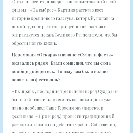
«Суздальфесте», правда, за полнометражный свой
фильм – «На выброс». Картина рассказывает
историю брендового галстука, который, попав на
помойку, собирает товарищей по несчастью и
отправляется искать Великого Разделителя, чтобы
обрести новую жизнь.
Церемония «Оскара» и начало «Суздальфеста»
оказались рядом. Были сомнения, что вы сюда
вообще доберётесь. Почему вам было важно
попасть на фестиваль?
– Вы правы, последние три недели перед Суздалем
были действительно изматывающими, но я уже
давно пообещал Саше Герасимову (директор
фестиваля. – Прим.ред.) провести традиционный
разбор дипломных и дебютных работ. Собственно,
поэтому я и приехал, потому что ответственный.