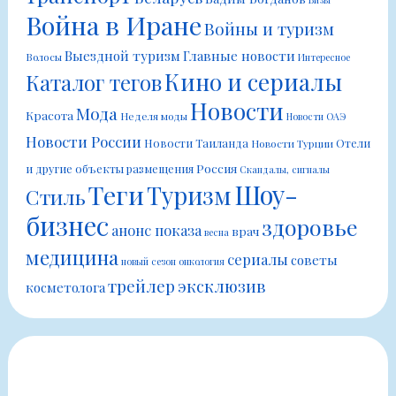
Война в Иране
Войны и туризм
Выездной туризм
Главные новости
Волосы
Интересное
Кино и сериалы
Каталог тегов
Новости
Мода
Красота
Неделя моды
Новости ОАЭ
Новости России
Новости Таиланда
Отели
Новости Турции
Россия
и другие объекты размещения
Скандалы, сигналы
Шоу-
Теги
Туризм
Стиль
бизнес
здоровье
анонс показа
врач
весна
медицина
сериалы
советы
новый сезон
онкология
трейлер
эксклюзив
косметолога