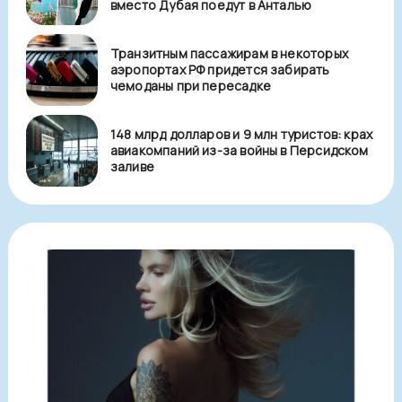
вместо Дубая поедут в Анталью
Транзитным пассажирам в некоторых
аэропортах РФ придется забирать
чемоданы при пересадке
148 млрд долларов и 9 млн туристов: крах
авиакомпаний из-за войны в Персидском
заливе