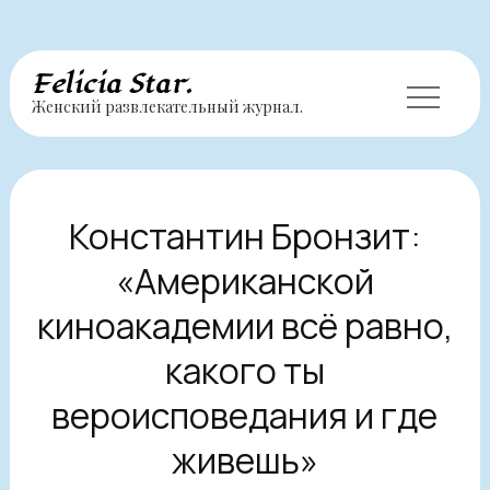
Перейти
Felicia Star.
Женский развлекательный журнал.
к
содержимому
Константин Бронзит:
«Американской
киноакадемии всё равно,
какого ты
вероисповедания и где
живешь»