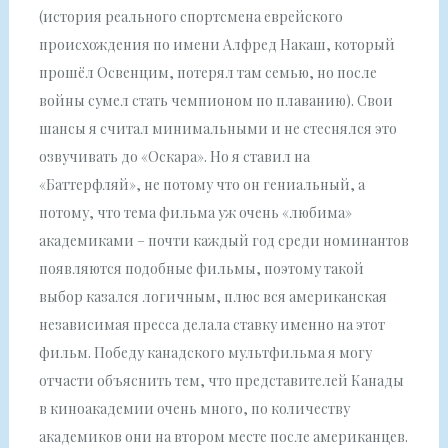
(история реального спортсмена еврейского
происхождения по имени Алфред Накаш, который
прошёл Освенцим, потерял там семью, но после
войны сумел стать чемпионом по плаванию). Свои
шансы я считал минимальными и не стеснялся это
озвучивать до «Оскара». Но я ставил на
«Баттерфляй», не потому что он гениальный, а
потому, что тема фильма уж очень «любима»
академиками – почти каждый год среди номинантов
появляются подобные фильмы, поэтому такой
выбор казался логичным, плюс вся американская
независимая пресса делала ставку именно на этот
фильм. Победу канадского мультфильма я могу
отчасти объяснить тем, что представителей Канады
в киноакадемии очень много, по количеству
академиков они на втором месте после американцев.