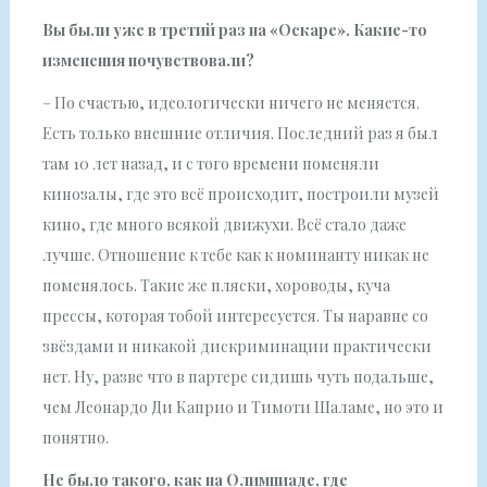
Вы были уже в третий раз на «Оскаре». Какие-то
изменения почувствовали?
– По счастью, идеологически ничего не меняется.
Есть только внешние отличия. Последний раз я был
там 10 лет назад, и с того времени поменяли
кинозалы, где это всё происходит, построили музей
кино, где много всякой движухи. Всё стало даже
лучше. Отношение к тебе как к номинанту никак не
поменялось. Такие же пляски, хороводы, куча
прессы, которая тобой интересуется. Ты наравне со
звёздами и никакой дискриминации практически
нет. Ну, разве что в партере сидишь чуть подальше,
чем Леонардо Ди Каприо и Тимоти Шаламе, но это и
понятно.
Не было такого, как на Олимпиаде, где