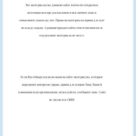
Все материалы на данном сайте взяты из открытых
источников и предоставляются исключительно в
ознакомительных целях. Права на материалы принадлежат
их владельцам. Администрация сайта ответственности за
содержание материала не несет.
Если Вы обнаружили на нашем сайте материалы, которые
нарушают авторские права, принадлежащие Вам, Вашей
компании или организации, пожалуйста, сообщите нам. Сайт
не является СМИ!