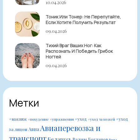
10.04.2026
Тоник Или Тонер: Не Перепутайте,
Если Хотите Получить Результат
09.04.2026
Тихий Враг Ваших Ног: Как
Распознать И Победить Грибок
Ногтей
09.04.2026
Метки
#уход
#уход
#макияж
#похудение
#упражнения
#уход за кожей
Авиаперевозка и
Авиа
за лицом
транспорт
Беларусь
Вадим Богданов
Визы