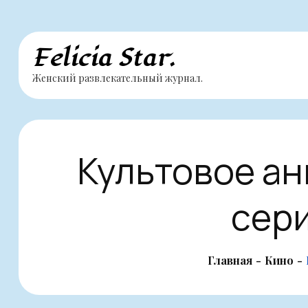
Перейти
Felicia Star.
к
Женский развлекательный журнал.
содержимому
Культовое ан
сер
Главная
Кино