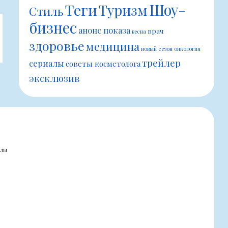
Шоу-
Теги
Туризм
Стиль
бизнес
анонс показа
врач
весна
здоровье
медицина
новый сезон
онкология
трейлер
сериалы
советы косметолога
эксклюзив
алы