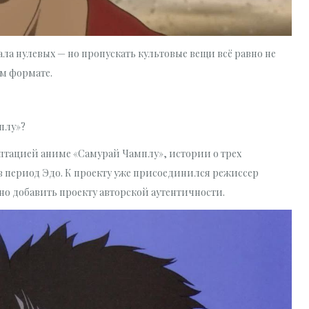
ла нулевых — но пропускать культовые вещи всё равно не
ом формате.
плу»?
аптацией аниме «Самурай Чамплу», истории о трех
в период Эдо. К проекту уже присоединился режиссер
о добавить проекту авторской аутентичности.