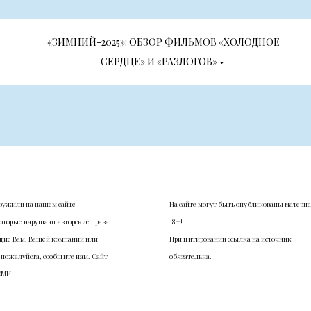
«ЗИМНИЙ-2025»: ОБЗОР ФИЛЬМОВ «ХОЛОДНОЕ
СЕРДЦЕ» И «РАЗЛОГОВ»
ружили на нашем сайте
На сайте могут быть опубликованы матери
оторые нарушают авторские права,
18+!
ие Вам, Вашей компании или
При цитировании ссылка на источник
 пожалуйста, сообщите нам. Сайт
обязательна.
СМИ!