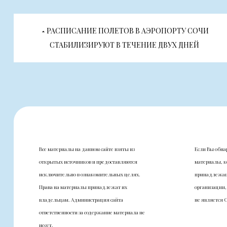
Навигация
РАСПИСАНИЕ ПОЛЕТОВ В АЭРОПОРТУ СОЧИ
по
СТАБИЛИЗИРУЮТ В ТЕЧЕНИЕ ДВУХ ДНЕЙ
записям
Все материалы на данном сайте взяты из
Если Вы обна
открытых источников и предоставляются
материалы, к
исключительно в ознакомительных целях.
принадлежащ
Права на материалы принадлежат их
организации,
владельцам. Администрация сайта
не является 
ответственности за содержание материала не
несет.