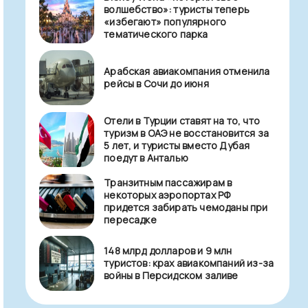
волшебство»: туристы теперь
«избегают» популярного
тематического парка
Арабская авиакомпания отменила
рейсы в Сочи до июня
Отели в Турции ставят на то, что
туризм в ОАЭ не восстановится за
5 лет, и туристы вместо Дубая
поедут в Анталью
Транзитным пассажирам в
некоторых аэропортах РФ
придется забирать чемоданы при
пересадке
148 млрд долларов и 9 млн
туристов: крах авиакомпаний из-за
войны в Персидском заливе