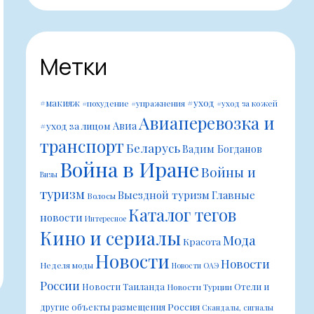
Метки
#уход
#макияж
#похудение
#упражнения
#уход за кожей
Авиаперевозка и
Авиа
#уход за лицом
транспорт
Беларусь
Вадим Богданов
Война в Иране
Войны и
Визы
туризм
Выездной туризм
Главные
Волосы
Каталог тегов
новости
Интересное
Кино и сериалы
Мода
Красота
Новости
Новости
Неделя моды
Новости ОАЭ
России
Новости Таиланда
Отели и
Новости Турции
Россия
другие объекты размещения
Скандалы, сигналы