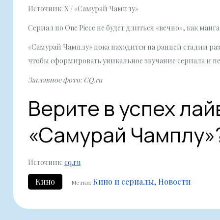
Источник: X / «Самурай Чамплу»
Сериал по One Piece не будет длиться «вечно», как манг
«Самурай Чамплу» пока находится на ранней стадии ра
чтобы сформировать уникальное звучание сериала и пе
Заглавное фото: CQ.ru
Верите в успех ла
«Самурай Чамплу»
Источник:
cq.ru
Кино
Кино и сериалы
Новости
Метки: