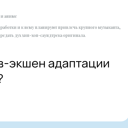
а и аниме
зработки и к нему планируют привлечь крупного музыканта,
редать дух хип-хоп-саундтрека оригинала.
йв-экшен адаптации
?