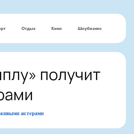
орт
Отдых
Кино
Шоубизнес
плу» получит
рами
 живыми актерами