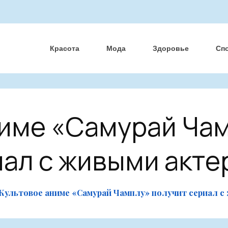
Красота
Мода
Здоровье
Сп
име «Самурай Чам
иал с живыми акте
Культовое аниме «Самурай Чамплу» получит сериал с