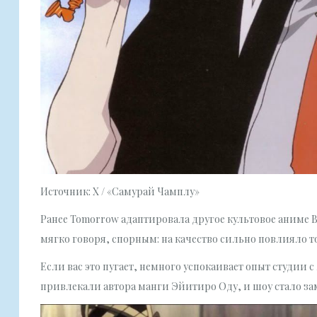
Источник: X / «Самурай Чамплу»
Ранее Tomorrow адаптировала другое культовое аниме Ва
мягко говоря, спорным: на качество сильно повлияло то,
Если вас это пугает, немного успокаивает опыт студии 
привлекали автора манги Эйитиро Оду, и шоу стало за