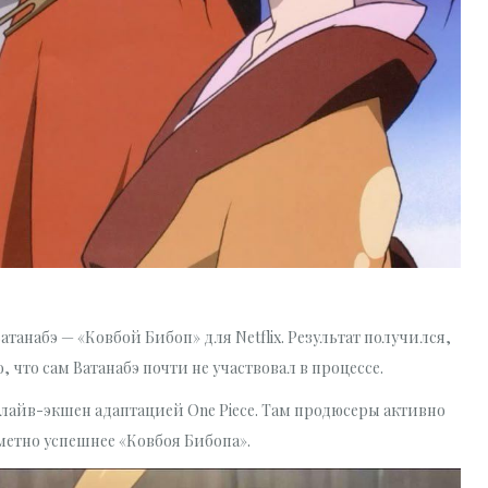
танабэ — «Ковбой Бибоп» для Netflix. Результат получился,
 что сам Ватанабэ почти не участвовал в процессе.
с лайв-экшен адаптацией One Piece. Там продюсеры активно
метно успешнее «Ковбоя Бибопа».