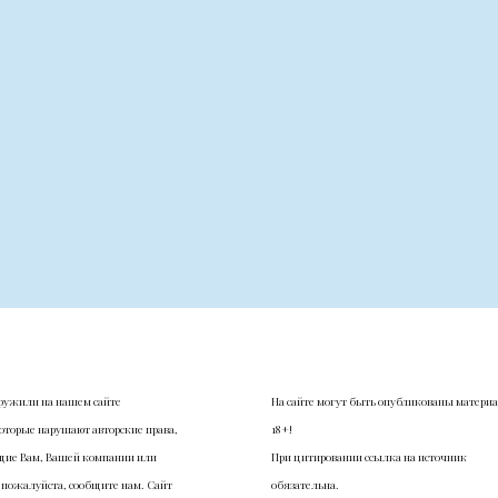
ружили на нашем сайте
На сайте могут быть опубликованы матери
оторые нарушают авторские права,
18+!
ие Вам, Вашей компании или
При цитировании ссылка на источник
 пожалуйста, сообщите нам. Сайт
обязательна.