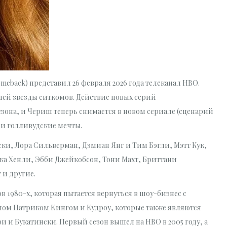
meback) представил 26 февраля 2026 года телеканал HBO.
шей звезды ситкомов. Действие новых серий
сезона, и Чериш теперь снимается в новом сериале (сценарий
ои голливудские мечты.
ски, Лора Сильверман, Дэмиан Янг и Тим Бэгли, Мэтт Кук,
ка Хенли, Эбби Джейкобсон, Тони Махт, Бриттани
 и другие.
 1980-х, которая пытается вернуться в шоу-бизнес с
ом Патриком Кингом и Кудроу, которые также являются
и Букатински. Первый сезон вышел на HBO в 2005 году, а