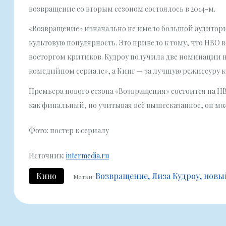
возвращение со вторым сезоном состоялось в 2014-м.
«Возвращение» изначально не имело большой аудитори
культовую популярность. Это привело к тому, что HBO в
восторгом критиков. Кудроу получила две номинации н
комедийном сериале», а Кинг — за лучшую режиссуру 
Премьера нового сезона «Возвращения» состоится на H
как финальный, но учитывая всё вышесказанное, он мож
Фото: постер к сериалу
Источник:
intermedia.ru
Кино
Возвращение
Лиза Кудроу
новы
Метки: