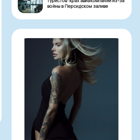
туристов: крах авиакомпаний из-за
войны в Персидском заливе