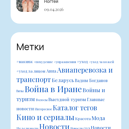
Ногтей
09.04.2026
Метки
#уход
#макияж
#похудение
#упражнения
#уход за кожей
Авиаперевозка и
Авиа
#уход за лицом
транспорт
Беларусь
Вадим Богданов
Война в Иране
Войны и
Визы
туризм
Выездной туризм
Главные
Волосы
Каталог тегов
новости
Интересное
Кино и сериалы
Мода
Красота
Новости
Новости
Неделя моды
Новости ОАЭ