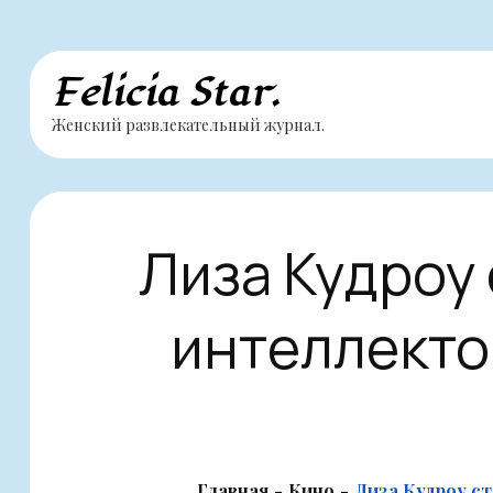
Перейти
Felicia Star.
к
Женский развлекательный журнал.
содержимому
Лиза Кудроу
интеллекто
Главная
Кино
Лиза Кудроу с