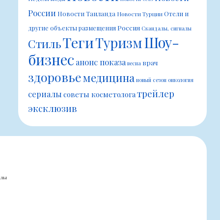
России
Новости Таиланда
Отели и
Новости Турции
Россия
другие объекты размещения
Скандалы, сигналы
Шоу-
Теги
Туризм
Стиль
бизнес
анонс показа
врач
весна
здоровье
медицина
новый сезон
онкология
трейлер
сериалы
советы косметолога
эксклюзив
алы