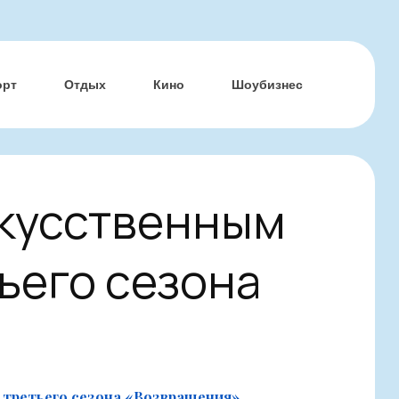
орт
Отдых
Кино
Шоубизнес
скусственным
ьего сезона
 третьего сезона «Возвращения»