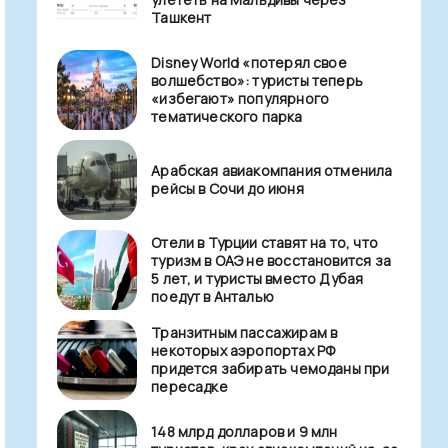
Ташкент
Disney World «потерял свое
волшебство»: туристы теперь
«избегают» популярного
тематического парка
Арабская авиакомпания отменила
рейсы в Сочи до июня
Отели в Турции ставят на то, что
туризм в ОАЭ не восстановится за
5 лет, и туристы вместо Дубая
поедут в Анталью
Транзитным пассажирам в
некоторых аэропортах РФ
придется забирать чемоданы при
пересадке
148 млрд долларов и 9 млн