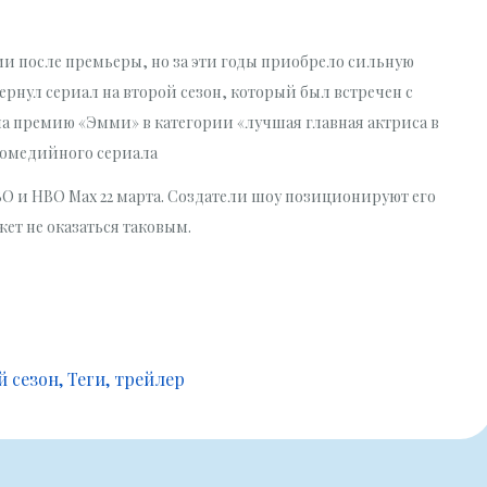
и после премьеры, но за эти годы приобрело сильную
ернул сериал на второй сезон, который был встречен с
а премию «Эмми» в категории «лучшая главная актриса в
комедийного сериала
BO и HBO Max 22 марта. Создатели шоу позиционируют его
ет не оказаться таковым.
й сезон
Теги
трейлер