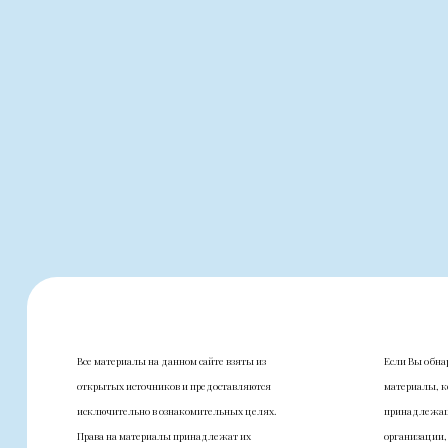
Все материалы на данном сайте взяты из
Если Вы обна
открытых источников и предоставляются
материалы, к
исключительно в ознакомительных целях.
принадлежащ
Права на материалы принадлежат их
организации,