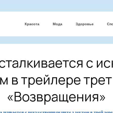
Красота
Мода
Здоровье
Сп
 сталкивается с и
м в трейлере трет
«Возвращения»
талкивается с искусственным интеллектом в трейлере