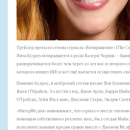
Трейлер третьего сезона сериала «Возвращение» (The Co
Лиза Кудроу возвращается к роли Валери Чериш — быв
разворачивается более чем через 10 лет после второго 
которого пишет ИИ) и всё ещё пытается осуществить св
Помимо Кудроу, в актёрский состав входят Дэн Букатин
Джек О’Брайен, Элла Стиллер, Джон Эрли, Барри Шаба
О’Грэйди, Зейн Филлипс, Джулиан Стерн, Эндрю Скотт
«ИнтерМедиа» напоминает, что сериал о звезде ситкомов
помощью собственного реалити-шоу, был создан Майкл
исполнительными продюсерами вместе с Джоном Мелфи 