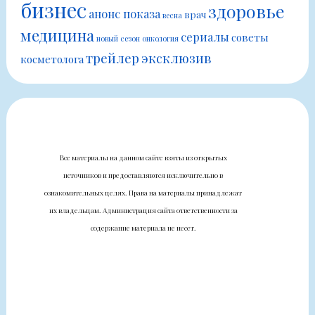
бизнес
здоровье
анонс показа
врач
весна
медицина
сериалы
советы
новый сезон
онкология
трейлер
эксклюзив
косметолога
Все материалы на данном сайте взяты из открытых
источников и предоставляются исключительно в
ознакомительных целях. Права на материалы принадлежат
их владельцам. Администрация сайта ответственности за
содержание материала не несет.