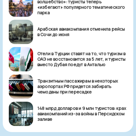
волшебство»: туристы теперь
«избегают» популярного тематического
парка
Арабская авиакомпания отменила рейсы
в Сочи до июня
Отели в Турции ставят на то, что туризм в
ОАЭ не восстановится за 5 лет, и туристы
вместо Дубая поедут в Анталью
Транзитным пассажирам в некоторых
аэропортах РФ придется забирать
чемоданы при пересадке
148 млрд долларов и 9 млн туристов: крах
авиакомпаний из-за войны в Персидском
заливе