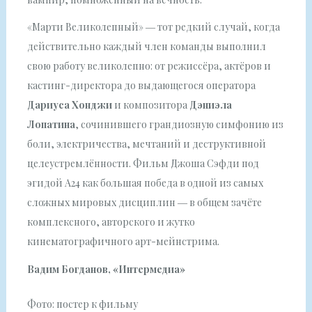
«Марти Великолепный» ― тот редкий случай, когда
действительно каждый член команды выполнил
свою работу великолепно: от режиссёра, актёров и
кастинг-директора до выдающегося оператора
Дариуса Хонджи
и композитора
Дэниэла
Лопатина
, сочинившего грандиозную симфонию из
боли, электричества, мечтаний и деструктивной
целеустремлённости. Фильм Джоша Сэфди под
эгидой А24 как большая победа в одной из самых
сложных мировых дисциплин ― в общем зачёте
комплексного, авторского и жутко
кинематографичного арт-мейнстрима.
Вадим Богданов, «Интермедиа»
Фото: постер к фильму