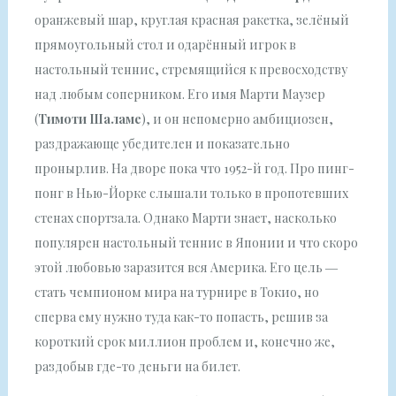
оранжевый шар, круглая красная ракетка, зелёный
прямоугольный стол и одарённый игрок в
настольный теннис, стремящийся к превосходству
над любым соперником. Его имя Марти Маузер
(
Тимоти Шаламе
), и он непомерно амбициозен,
раздражающе убедителен и показательно
пронырлив. На дворе пока что 1952-й год. Про пинг-
понг в Нью-Йорке слышали только в пропотевших
стенах спортзала. Однако Марти знает, насколько
популярен настольный теннис в Японии и что скоро
этой любовью заразится вся Америка. Его цель ―
стать чемпионом мира на турнире в Токио, но
сперва ему нужно туда как-то попасть, решив за
короткий срок миллион проблем и, конечно же,
раздобыв где-то деньги на билет.