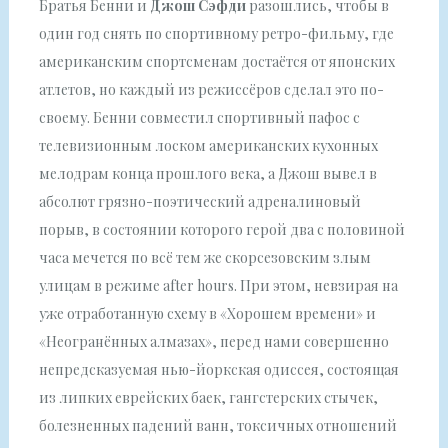
Братья Бенни и
Джош Сэфди
разошлись, чтобы в
один год снять по спортивному ретро-фильму, где
американским спортсменам достаётся от японских
атлетов, но каждый из режиссёров сделал это по-
своему. Бенни совместил спортивный пафос с
телевизионным лоском американских кухонных
мелодрам конца прошлого века, а Джош вывел в
абсолют грязно-поэтический адреналиновый
порыв, в состоянии которого герой два с половиной
часа мечется по всё тем же скорсезовским злым
улицам в режиме after hours. При этом, невзирая на
уже отработанную схему в «Хорошем времени» и
«Неогранённых алмазах», перед нами совершенно
непредсказуемая нью-йоркская одиссея, состоящая
из липких еврейских баек, гангстерских стычек,
болезненных падений ванн, токсичных отношений