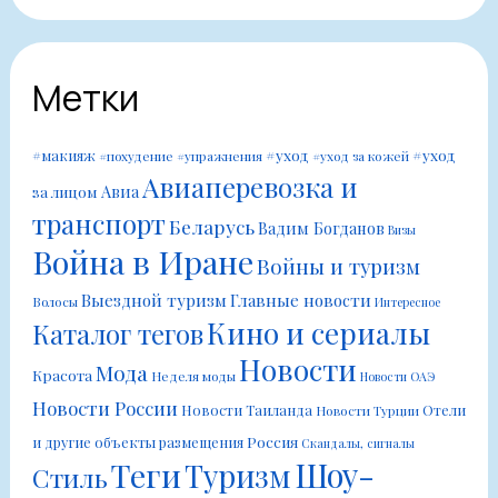
Метки
#уход
#уход
#макияж
#похудение
#упражнения
#уход за кожей
Авиаперевозка и
Авиа
за лицом
транспорт
Беларусь
Вадим Богданов
Визы
Война в Иране
Войны и туризм
Выездной туризм
Главные новости
Волосы
Интересное
Кино и сериалы
Каталог тегов
Новости
Мода
Красота
Неделя моды
Новости ОАЭ
Новости России
Новости Таиланда
Отели
Новости Турции
Россия
и другие объекты размещения
Скандалы, сигналы
Шоу-
Теги
Туризм
Стиль