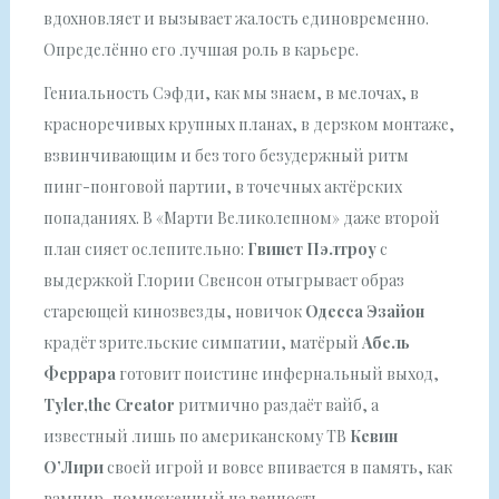
вдохновляет и вызывает жалость единовременно.
Определённо его лучшая роль в карьере.
Гениальность Сэфди, как мы знаем, в мелочах, в
красноречивых крупных планах, в дерзком монтаже,
взвинчивающим и без того безудержный ритм
пинг-понговой партии, в точечных актёрских
попаданиях. В «Марти Великолепном» даже второй
план сияет ослепительно:
Гвинет Пэлтроу
с
выдержкой Глории Свенсон отыгрывает образ
стареющей кинозвезды, новичок
Одесса Эзайон
крадёт зрительские симпатии, матёрый
Абель
Феррара
готовит поистине инфернальный выход,
Tyler
,
the
Creator
ритмично раздаёт вайб, а
известный лишь по американскому ТВ
Кевин
О’Лири
своей игрой и вовсе впивается в память, как
вампир, помноженный на вечность.