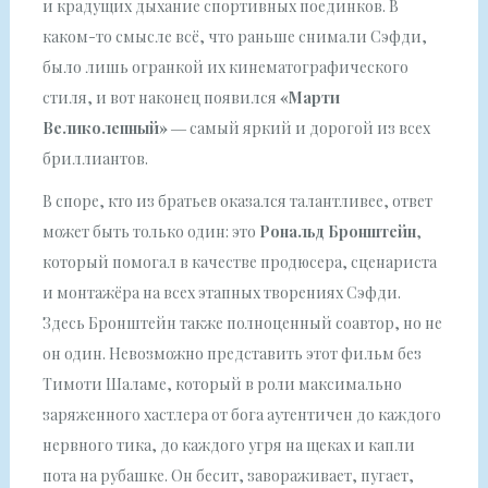
и крадущих дыхание спортивных поединков. В
каком-то смысле всё, что раньше снимали Сэфди,
было лишь огранкой их кинематографического
стиля, и вот наконец появился
«Марти
Великолепный»
― самый яркий и дорогой из всех
бриллиантов.
В споре, кто из братьев оказался талантливее, ответ
может быть только один: это
Рональд Бронштейн
,
который помогал в качестве продюсера, сценариста
и монтажёра на всех этапных творениях Сэфди.
Здесь Бронштейн также полноценный соавтор, но не
он один. Невозможно представить этот фильм без
Тимоти Шаламе, который в роли максимально
заряженного хастлера от бога аутентичен до каждого
нервного тика, до каждого угря на щеках и капли
пота на рубашке. Он бесит, завораживает, пугает,