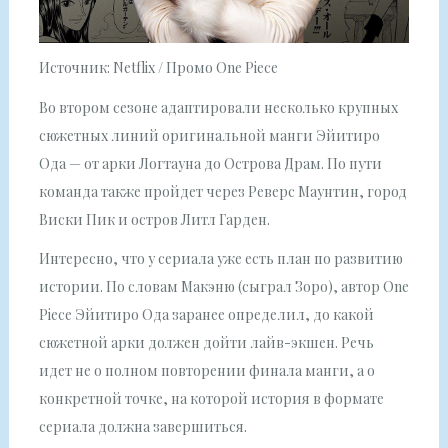
Источник: Netflix / Промо One Piece
Во втором сезоне адаптировали несколько крупных
сюжетных линий оригинальной манги Эйитиро
Ода — от арки Логтауна до Острова Драм. По пути
команда также пройдет через Реверс Маунтин, город
Виски Пик и остров Литл Гарден.
Интересно, что у сериала уже есть план по развитию
истории. По словам Макэню (сыграл Зоро), автор One
Piece Эйитиро Ода заранее определил, до какой
сюжетной арки должен дойти лайв-экшен. Речь
идет не о полном повторении финала манги, а о
конкретной точке, на которой история в формате
сериала должна завершиться.