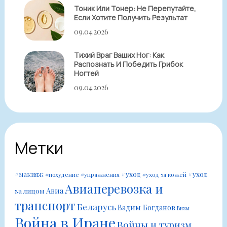
Тоник Или Тонер: Не Перепутайте,
Если Хотите Получить Результат
09.04.2026
Тихий Враг Ваших Ног: Как
Распознать И Победить Грибок
Ногтей
09.04.2026
Метки
#уход
#уход
#макияж
#похудение
#упражнения
#уход за кожей
Авиаперевозка и
Авиа
за лицом
транспорт
Беларусь
Вадим Богданов
Визы
Война в Иране
Войны и туризм