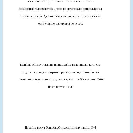
источников и предоставляются исключительно в
ознакомительных целях. Права на материалы принадлежат
их владельцам. Администрация сайта ответственности за
содержание материала не несет.
Если Вы обнаружили на нашем сайте материалы, которые
нарушают авторские права, принадлежащие Вам, Вашей
компании или организации, пожалуйста, сообщите нам. Сайт
не является СМИ!
На сайте могут быть опубликованы материалы 18+!