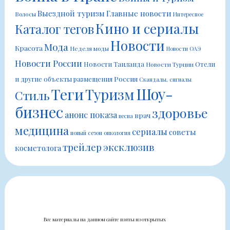
Выездной туризм
Главные новости
Волосы
Интересное
Кино и сериалы
Каталог тегов
Новости
Мода
Красота
Неделя моды
Новости ОАЭ
Новости России
Новости Таиланда
Отели
Новости Турции
Россия
и другие объекты размещения
Скандалы, сигналы
Шоу-
Теги
Туризм
Стиль
бизнес
здоровье
анонс показа
врач
весна
медицина
сериалы
советы
новый сезон
онкология
трейлер
эксклюзив
косметолога
Все материалы на данном сайте взяты из открытых