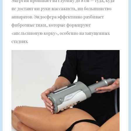
Энергия проникает на глубину до 8 см — туда, куда
не достают ни руки массажиста, ни большинство
аппаратов. Эндосфера эффективно разбивает
фиброзные тяжи, которые формируют
«апельсиновую корку», особенно на запущенных
стадиях.