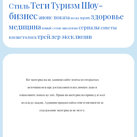
Шоу-
Теги
Туризм
Стиль
бизнес
здоровье
анонс показа
врач
весна
медицина
сериалы
советы
новый сезон
онкология
трейлер
эксклюзив
косметолога
Все материалы на данном сайте взяты из открытых
источников и предоставляются исключительно в
ознакомительных целях. Права на материалы принадлежат
их владельцам. Администрация сайта ответственности за
содержание материала не несет.