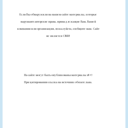
Если Вы обнаружили на нашем сайте материалы, которые
нарушают авторские права, принадлежащие Вам, Вашей
компании или организации, пожалуйста, сообщите нам. Сайт
не является СМИ!
На сайте могут быть опубликованы материалы 18+!
При цитировании ссылка на источник обязательна.