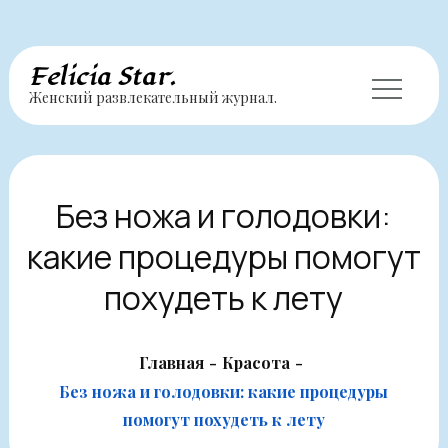
Перейти
Felicia Star.
Женский развлекательный журнал.
к
содержимому
Без ножа и голодовки:
какие процедуры помогут
похудеть к лету
Главная
Красота
Без ножа и голодовки: какие процедуры
помогут похудеть к лету