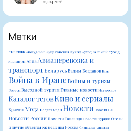
09.04.2026
Метки
#уход
#уход
#макияж
#похудение
#упражнения
#уход за кожей
Авиаперевозка и
Авиа
за лицом
транспорт
Беларусь
Вадим Богданов
Визы
Война в Иране
Войны и туризм
Выездной туризм
Главные новости
Волосы
Интересное
Кино и сериалы
Каталог тегов
Новости
Мода
Красота
Неделя моды
Новости ОАЭ
Новости России
Новости Таиланда
Отели
Новости Турции
Россия
и другие объекты размещения
Скандалы, сигналы