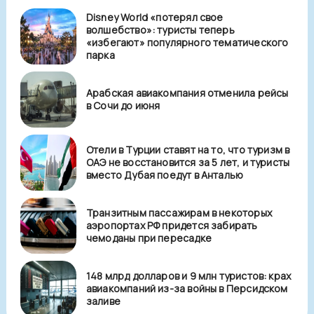
Disney World «потерял свое
волшебство»: туристы теперь
«избегают» популярного тематического
парка
Арабская авиакомпания отменила рейсы
в Сочи до июня
Отели в Турции ставят на то, что туризм в
ОАЭ не восстановится за 5 лет, и туристы
вместо Дубая поедут в Анталью
Транзитным пассажирам в некоторых
аэропортах РФ придется забирать
чемоданы при пересадке
148 млрд долларов и 9 млн туристов: крах
авиакомпаний из-за войны в Персидском
заливе