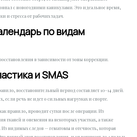
овпал с новогодними каникулами. Это идеальное время,
и и стресса от рабочих задач.
алендарь по видам
восстановления в зависимости от зоны коррекции.
ластика и
SMAS
равило, восстановительный период составляет 10–14 дней.
 если речь не идет о сильных нагрузках и спорте.
 как правило, проводит сутки после операции. Из
я тканей и онемения на некоторых участках, а также
. Из видимых следов — гематомы и отечность, которая
Это первый этап восстановления, и он занимает до 4 недель.