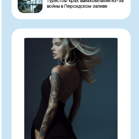
туристов: крах авиакомпаний из-за
войны в Персидском заливе