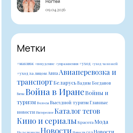
Ногтей
09.04.2026
Метки
#уход
#макияж
#похудение
#упражнения
#уход за кожей
Авиаперевозка и
Авиа
#уход за лицом
транспорт
Беларусь
Вадим Богданов
Война в Иране
Войны и
Визы
туризм
Выездной туризм
Главные
Волосы
Каталог тегов
новости
Интересное
Кино и сериалы
Мода
Красота
Новости
Новости
Неделя моды
Новости ОАЭ