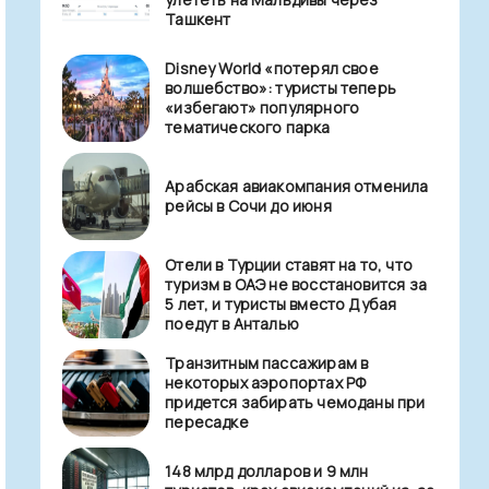
Ташкент
Disney World «потерял свое
волшебство»: туристы теперь
«избегают» популярного
тематического парка
Арабская авиакомпания отменила
рейсы в Сочи до июня
Отели в Турции ставят на то, что
туризм в ОАЭ не восстановится за
5 лет, и туристы вместо Дубая
поедут в Анталью
Транзитным пассажирам в
некоторых аэропортах РФ
придется забирать чемоданы при
пересадке
148 млрд долларов и 9 млн