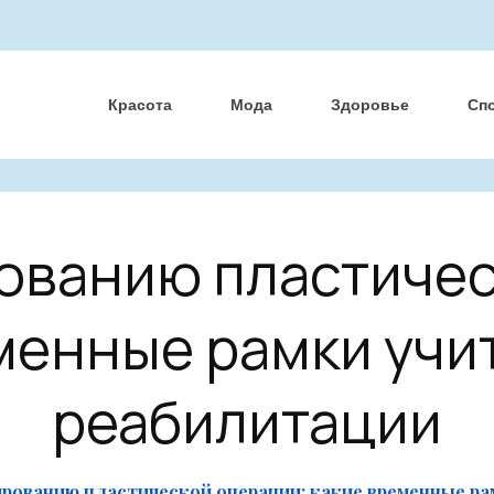
Красота
Мода
Здоровье
Сп
рованию пластичес
менные рамки учи
реабилитации
ированию пластической операции: какие временные р