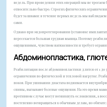
недель. При проведении этих операций мы не трогаем
относительно быстро. Строгих физических ограничени
будет за швами: в течение первых недель мы наблюдаем
сами.
Однако при эндопротезировании (установке имплантато
пересекается большая грудная мышца. Поэтому реабил
ощущениями, чувством натяженности и требует ограни
Абдоминопластика, глюте
Реабилитация после абдоминопластики длится от 1 до 3
ограничения по физической и тепловой нагрузке. Реа
покоя. При ушивании диастаза поднимается внутрибр
спины, вызывают болевые ощущения. На это время мам
противном случае могут возникнуть осложнения, а восс
постепенно возвращаться к обычным делам, но обязате