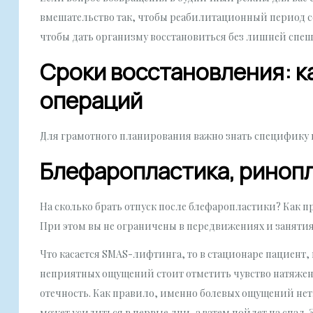
вмешательство так, чтобы реабилитационный период с
чтобы дать организму восстановиться без лишней спешк
Сроки восстановления: к
операций
Для грамотного планирования важно знать специфику 
Блефаропластика, риноп
На сколько брать отпуск после блефаропластики? Как п
При этом вы не ограничены в передвижениях и занятиях,
Что касается SMAS-лифтинга, то в стационаре пациент,
неприятных ощущений стоит отметить чувство натяжени
отечность. Как правило, именно болевых ощущений нет
может усилиться в первые дни, а затем пойдет на спад. 