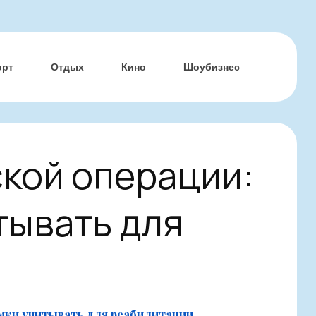
орт
Отдых
Кино
Шоубизнес
кой операции:
тывать для
амки учитывать для реабилитации