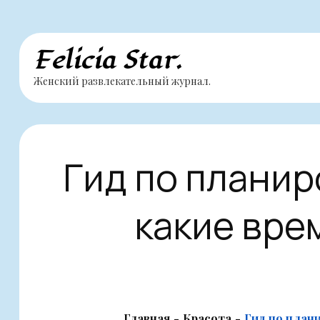
Перейти
Felicia Star.
к
Женский развлекательный журнал.
содержимому
Гид по плани
какие вре
Главная
Красота
Гид по план