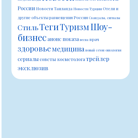
России
Новости Таиланда
Отели и
Новости Турции
Россия
другие объекты размещения
Скандалы, сигналы
Шоу-
Теги
Туризм
Стиль
бизнес
анонс показа
врач
весна
здоровье
медицина
новый сезон
онкология
трейлер
сериалы
советы косметолога
эксклюзив