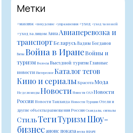
Метки
#уход
#макияж
#похудение
#упражнения
#уход за кожей
Авиаперевозка и
Авиа
#уход за лицом
транспорт
Беларусь
Вадим Богданов
Война в Иране
Войны и
Визы
туризм
Выездной туризм
Главные
Волосы
Каталог тегов
новости
Интересное
Кино и сериалы
Мода
Красота
Новости
Новости
Неделя моды
Новости ОАЭ
России
Новости Таиланда
Отели и
Новости Турции
Россия
другие объекты размещения
Скандалы, сигналы
Шоу-
Теги
Туризм
Стиль
бизнес
анонс показа
врач
весна