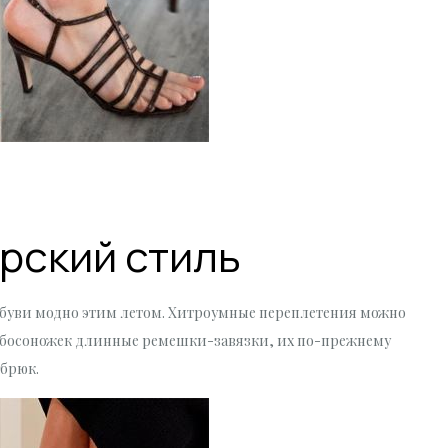
орский стиль
 обуви модно этим летом. Хитроумные переплетения можно
у босоножек длинные ремешки-завязки, их по-прежнему
 брюк.