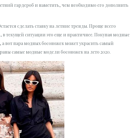
летний гардероб и наметить, чем необходимо его дополнить
тается сделать ставку на летние тренды. Проще всего
в, в текущей ситуации это еще и практичнее. Покупая модные
, а вот пара модных босоножек может украсить самый
браны самые модные модели босоножек на лето 2020.