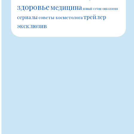
здоровье
медицина
новый сезон
онкология
трейлер
сериалы
советы косметолога
эксклюзив