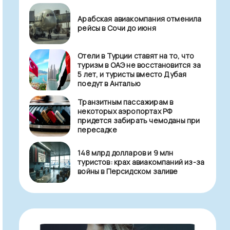
Арабская авиакомпания отменила
рейсы в Сочи до июня
Отели в Турции ставят на то, что
туризм в ОАЭ не восстановится за
5 лет, и туристы вместо Дубая
поедут в Анталью
Транзитным пассажирам в
некоторых аэропортах РФ
придется забирать чемоданы при
пересадке
148 млрд долларов и 9 млн
туристов: крах авиакомпаний из-за
войны в Персидском заливе