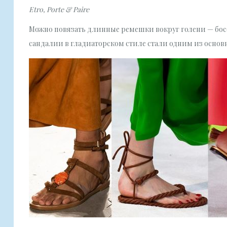
Etro, Porte & Paire
Можно повязать длинные ремешки вокруг голени — босо
сандалии в гладиаторском стиле стали одним из основн