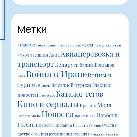
Метки
#уход
#макияж
#похудение
#упражнения
#уход за кожей
Авиаперевозка и
Авиа
#уход за лицом
транспорт
Беларусь
Вадим Богданов
Война в Иране
Войны и
Визы
туризм
Выездной туризм
Главные
Волосы
Каталог тегов
новости
Интересное
Кино и сериалы
Мода
Красота
Новости
Новости
Неделя моды
Новости ОАЭ
России
Новости Таиланда
Отели и
Новости Турции
Россия
другие объекты размещения
Скандалы, сигналы