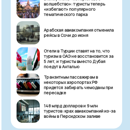
волшебство»: туристы теперь
«избегают» популярного
тематического парка
Арабская авиакомпания отменила
рейсы в Сочи до июня
Отели в Турции ставят на то, что
туризм в ОАЭ не восстановится за
5 лет, и туристы вместо Дубая
поедут в Анталью
Транзитным пассажирам в
некоторых аэропортах РФ
придется забирать чемоданы при
пересадке
148 млрд долларов и 9 млн
туристов: крах авиакомпаний из-за
войны в Персидском заливе