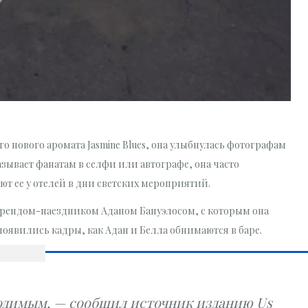
го нового аромата Jasmine Blues, она улыбнулась фотографам
азывает фанатам в селфи или автографе, она часто
т ее у отелей в дни светских мероприятий.
йфрендом-наездником Аданом Бануэлосом, с которым она
 появились кадры, как Адан и Белла обнимаются в баре.
ходимым, — сообщил источник изданию Us