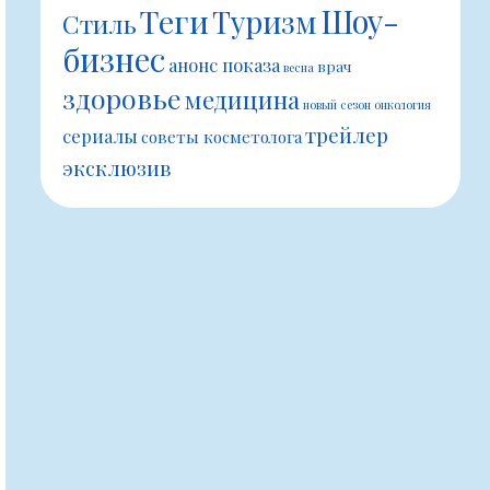
Шоу-
Теги
Туризм
Стиль
бизнес
анонс показа
врач
весна
здоровье
медицина
новый сезон
онкология
трейлер
сериалы
советы косметолога
эксклюзив