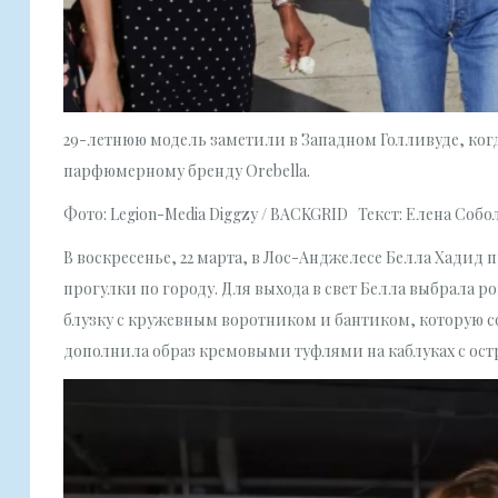
29-летнюю модель заметили в Западном Голливуде, ког
парфюмерному бренду Orebella.
Фото: Legion-Media Diggzy / BACKGRID Текст: Елена Собо
В воскресенье, 22 марта, в Лос-Анджелесе Белла Хадид
прогулки по городу. Для выхода в свет Белла выбрала 
блузку с кружевным воротником и бантиком, которую с
дополнила образ кремовыми туфлями на каблуках с о