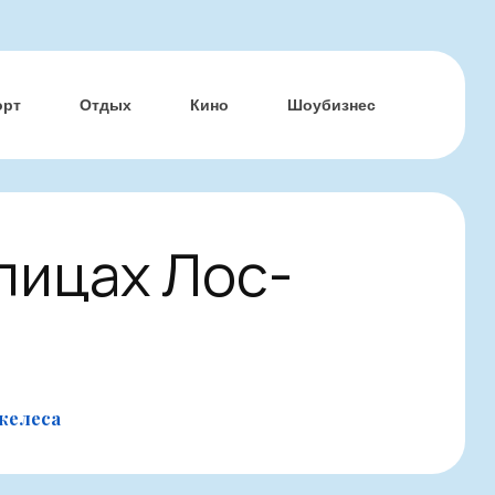
орт
Отдых
Кино
Шоубизнес
улицах Лос-
джелеса