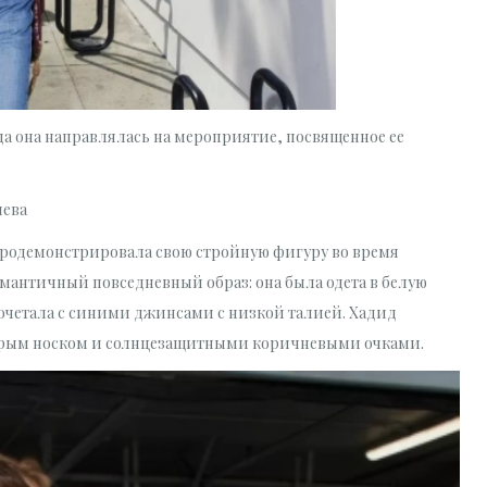
да она направлялась на мероприятие, посвященное ее
лева
 продемонстрировала свою стройную фигуру во время
романтичный повседневный образ: она была одета в белую
очетала с синими джинсами с низкой талией. Хадид
стрым носком и солнцезащитными коричневыми очками.