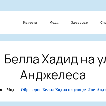
Красота
Мода
Здоровье
Сп
 Белла Хадид на 
Анджелеса
ая
Мода
Образ дня: Белла Хадид на улицах Лос-Ан