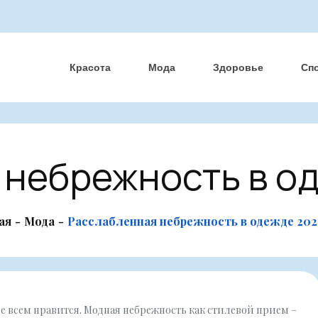
Красота
Мода
Здоровье
Сп
 небрежность в од
ая
Мода
Расслабленная небрежность в одежде 202
не всем нравится. Модная небрежность как стилевой прием –