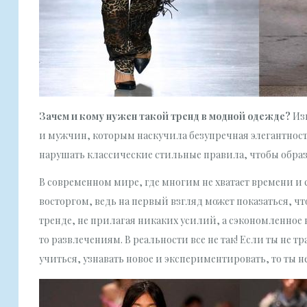
Зачем и кому нужен такой тренд в модной одежде?
Изн
и мужчин, которым наскучила безупречная элегантнос
нарушать классические стильные правила, чтобы образ
В современном мире, где многим не хватает времени и 
восторгом, ведь на первый взгляд может показаться, чт
тренде, не прилагая никаких усилий, а сэкономленное 
то развлечениям. В реальности все не так! Если ты не 
учиться, узнавать новое и экспериментировать, то ты 