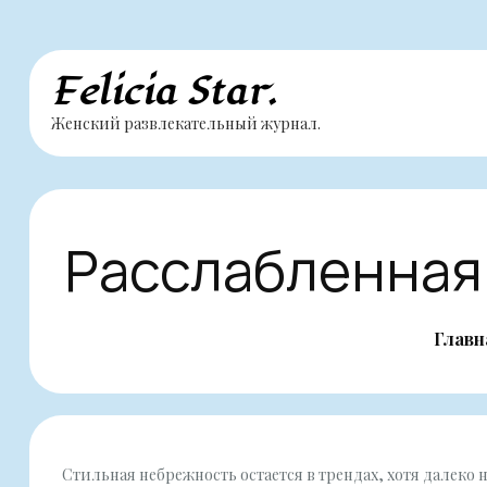
Перейти
Felicia Star.
к
Женский развлекательный журнал.
содержимому
Расслабленная
Главн
Стильная небрежность остается в трендах, хотя далеко 