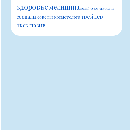
здоровье
медицина
новый сезон
онкология
трейлер
сериалы
советы косметолога
эксклюзив