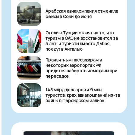
Арабская авиакомпания отменила
рейсы в Сочи до июня
Отели в Турции ставят на то, что
туризм в ОАЭ не восстановится за
5 лет, и туристы вместо Дубая
поедут в Анталью
Транзитным пассажирам в
некоторых аэропортах РФ
придется забирать чемоданы при
пересадке
148 млрд долларов и 9 млн
туристов: крах авиакомпаний из-за
войны в Персидском заливе