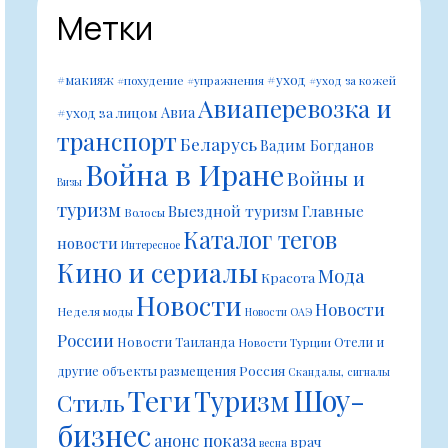
Метки
#уход
#макияж
#похудение
#упражнения
#уход за кожей
Авиаперевозка и
Авиа
#уход за лицом
транспорт
Беларусь
Вадим Богданов
Война в Иране
Войны и
Визы
туризм
Выездной туризм
Главные
Волосы
Каталог тегов
новости
Интересное
Кино и сериалы
Мода
Красота
Новости
Новости
Неделя моды
Новости ОАЭ
России
Новости Таиланда
Отели и
Новости Турции
Россия
другие объекты размещения
Скандалы, сигналы
Шоу-
Теги
Туризм
Стиль
бизнес
анонс показа
врач
весна