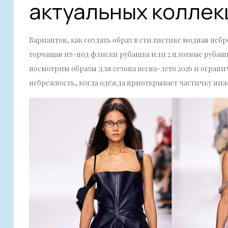
актуальных коллек
Вариантов, как создать образ в стилистике модная небр
торчащая из-под флиски рубашка или 2 плотные рубашки
посмотрим образы для сезона весна-лето 2026 и ограни
небрежность, когда одежда приоткрывает частичку ниж