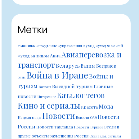
Метки
#уход
#макияж
#похудение
#упражнения
#уход за кожей
Авиаперевозка и
Авиа
#уход за лицом
транспорт
Беларусь
Вадим Богданов
Война в Иране
Войны и
Визы
туризм
Выездной туризм
Главные
Волосы
Каталог тегов
новости
Интересное
Кино и сериалы
Мода
Красота
Новости
Новости
Неделя моды
Новости ОАЭ
России
Новости Таиланда
Отели и
Новости Турции
Россия
другие объекты размещения
Скандалы, сигналы