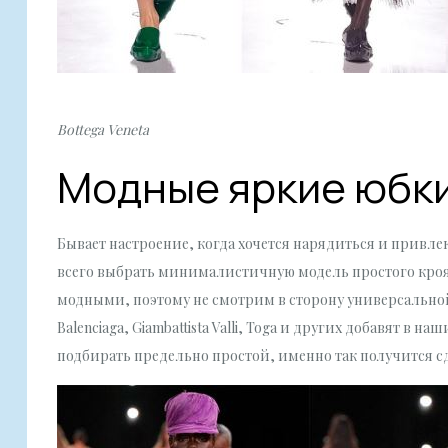
Bottega Veneta
Модные яркие юбк
Бывает настроение, когда хочется нарядиться и привле
всего выбрать минималистичную модель простого кроя,
модными, поэтому не смотрим в сторону универсальной
Balenciaga, Giambattista Valli, Toga и других добавят в
подбирать предельно простой, именно так получится с