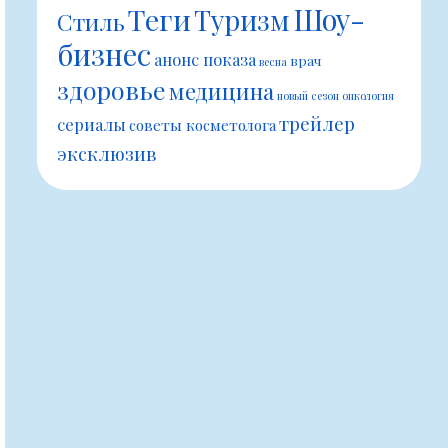
Шоу-
Теги
Туризм
Стиль
бизнес
анонс показа
врач
весна
здоровье
медицина
новый сезон
онкология
трейлер
сериалы
советы косметолога
эксклюзив