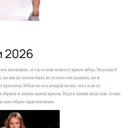
и 2026
кать внимание, и здесь нам помогут яркие юбки. Надежней
 но мы же хотим быть не только стильными, но и
 простоты. Юбки из коллекций весна-лето 2026 от
 наши образы и жизнь ярких красок. Верх к таким моделям лучше
делать образ гармоничным.