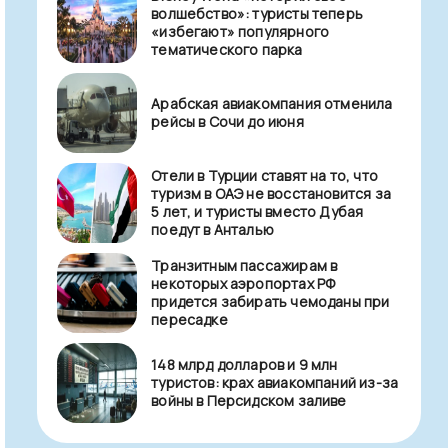
волшебство»: туристы теперь
«избегают» популярного
тематического парка
Арабская авиакомпания отменила
рейсы в Сочи до июня
Отели в Турции ставят на то, что
туризм в ОАЭ не восстановится за
5 лет, и туристы вместо Дубая
поедут в Анталью
Транзитным пассажирам в
некоторых аэропортах РФ
придется забирать чемоданы при
пересадке
148 млрд долларов и 9 млн
туристов: крах авиакомпаний из-за
войны в Персидском заливе