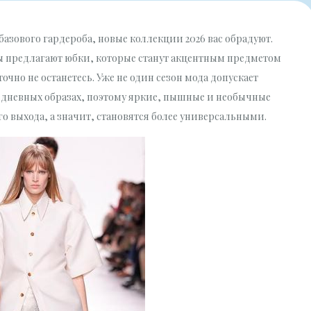
азового гардероба, новые коллекции 2026 вас обрадуют.
енды предлагают юбки, которые станут акцентным предметом
очно не останетесь. Уже не один сезон мода допускает
едневных образах, поэтому яркие, пышные и необычные
го выхода, а значит, становятся более универсальными.