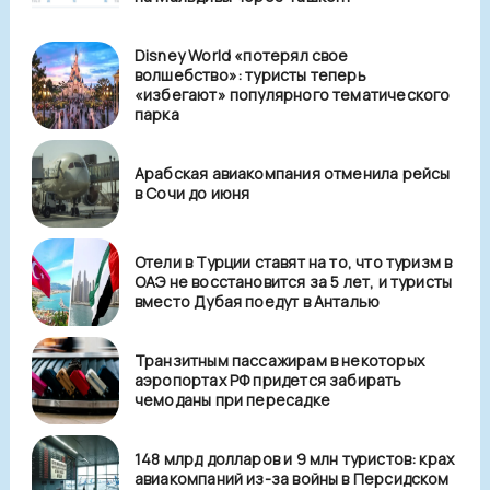
Disney World «потерял свое
волшебство»: туристы теперь
«избегают» популярного тематического
парка
Арабская авиакомпания отменила рейсы
в Сочи до июня
Отели в Турции ставят на то, что туризм в
ОАЭ не восстановится за 5 лет, и туристы
вместо Дубая поедут в Анталью
Транзитным пассажирам в некоторых
аэропортах РФ придется забирать
чемоданы при пересадке
148 млрд долларов и 9 млн туристов: крах
авиакомпаний из-за войны в Персидском