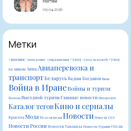
Ногтей
09.04.2026
Метки
#уход
#уход
#макияж
#похудение
#упражнения
#уход за кожей
Авиаперевозка и
Авиа
за лицом
транспорт
Беларусь
Вадим Богданов
Визы
Война в Иране
Войны и туризм
Выездной туризм
Главные новости
Волосы
Интересное
Кино и сериалы
Каталог тегов
Новости
Мода
Красота
Неделя моды
Новости ОАЭ
Новости России
Новости Таиланда
Отели
Новости Турции