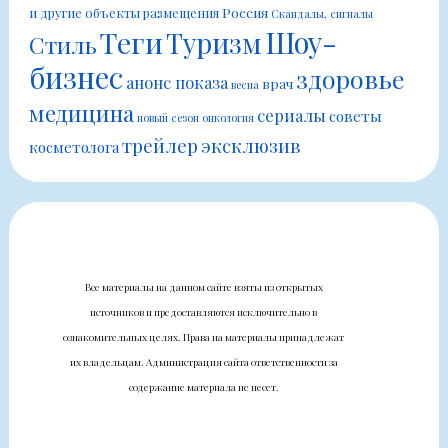
Россия
и другие объекты размещения
Скандалы, сигналы
Шоу-
Теги
Туризм
Стиль
бизнес
здоровье
анонс показа
врач
весна
медицина
сериалы
советы
новый сезон
онкология
трейлер
эксклюзив
косметолога
Все материалы на данном сайте взяты из открытых
источников и предоставляются исключительно в
ознакомительных целях. Права на материалы принадлежат
их владельцам. Администрация сайта ответственности за
содержание материала не несет.