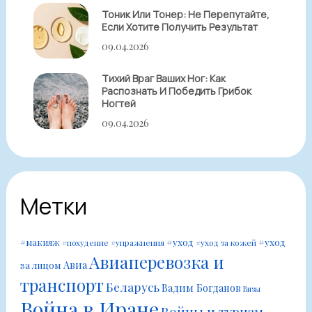
Тоник Или Тонер: Не Перепутайте,
Если Хотите Получить Результат
09.04.2026
Тихий Враг Ваших Ног: Как
Распознать И Победить Грибок
Ногтей
09.04.2026
Метки
#уход
#уход
#макияж
#похудение
#упражнения
#уход за кожей
Авиаперевозка и
Авиа
за лицом
транспорт
Беларусь
Вадим Богданов
Визы
Война в Иране
Войны и туризм