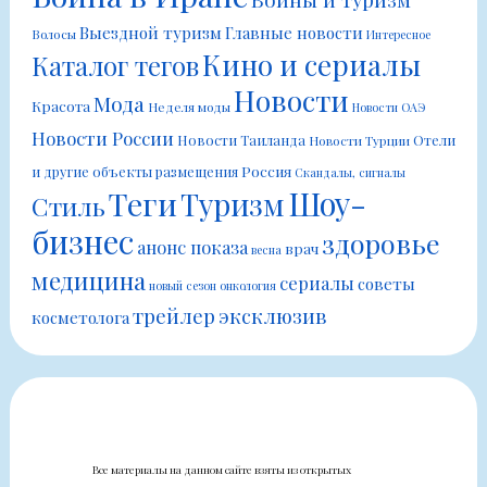
Выездной туризм
Главные новости
Волосы
Интересное
Кино и сериалы
Каталог тегов
Новости
Мода
Красота
Неделя моды
Новости ОАЭ
Новости России
Новости Таиланда
Отели
Новости Турции
Россия
и другие объекты размещения
Скандалы, сигналы
Шоу-
Теги
Туризм
Стиль
бизнес
здоровье
анонс показа
врач
весна
медицина
сериалы
советы
новый сезон
онкология
трейлер
эксклюзив
косметолога
Все материалы на данном сайте взяты из открытых