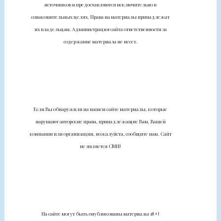
источников и предоставляются исключительно в
ознакомительных целях. Права на материалы принадлежат
их владельцам. Администрация сайта ответственности за
содержание материала не несет.
Если Вы обнаружили на нашем сайте материалы, которые
нарушают авторские права, принадлежащие Вам, Вашей
компании или организации, пожалуйста, сообщите нам. Сайт
не является СМИ!
На сайте могут быть опубликованы материалы 18+!