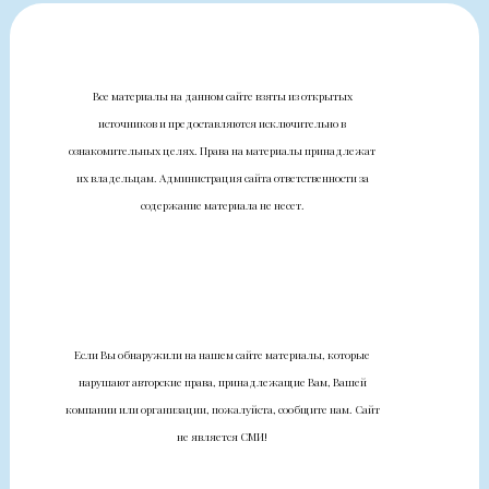
Все материалы на данном сайте взяты из открытых
источников и предоставляются исключительно в
ознакомительных целях. Права на материалы принадлежат
их владельцам. Администрация сайта ответственности за
содержание материала не несет.
Если Вы обнаружили на нашем сайте материалы, которые
нарушают авторские права, принадлежащие Вам, Вашей
компании или организации, пожалуйста, сообщите нам. Сайт
не является СМИ!