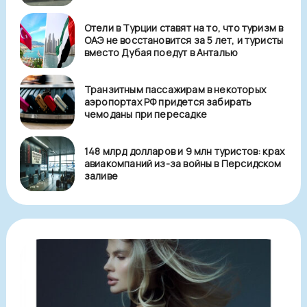
Отели в Турции ставят на то, что туризм в
ОАЭ не восстановится за 5 лет, и туристы
вместо Дубая поедут в Анталью
Транзитным пассажирам в некоторых
аэропортах РФ придется забирать
чемоданы при пересадке
148 млрд долларов и 9 млн туристов: крах
авиакомпаний из-за войны в Персидском
заливе