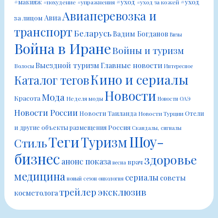
#уход
#уход
#макияж
#похудение
#упражнения
#уход за кожей
Авиаперевозка и
Авиа
за лицом
транспорт
Беларусь
Вадим Богданов
Визы
Война в Иране
Войны и туризм
Выездной туризм
Главные новости
Волосы
Интересное
Кино и сериалы
Каталог тегов
Новости
Мода
Красота
Неделя моды
Новости ОАЭ
Новости России
Новости Таиланда
Отели
Новости Турции
Россия
и другие объекты размещения
Скандалы, сигналы
Шоу-
Теги
Туризм
Стиль
бизнес
здоровье
анонс показа
врач
весна
медицина
сериалы
советы
новый сезон
онкология
трейлер
эксклюзив
косметолога