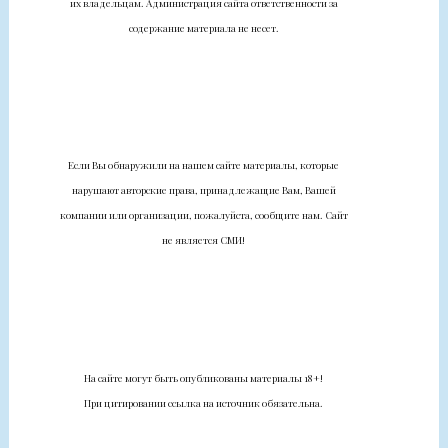
их владельцам. Администрация сайта ответственности за
содержание материала не несет.
Если Вы обнаружили на нашем сайте материалы, которые
нарушают авторские права, принадлежащие Вам, Вашей
компании или организации, пожалуйста, сообщите нам. Сайт
не является СМИ!
На сайте могут быть опубликованы материалы 18+!
При цитировании ссылка на источник обязательна.