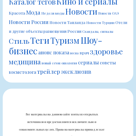
Кино и сериалы
Каталог тегов
Новости
Мода
Красота
Неделя моды
Новости ОАЭ
Новости России
Новости Таиланда
Отели
Новости Турции
Россия
и другие объекты размещения
Скандалы, сигналы
Шоу-
Теги
Туризм
Стиль
бизнес
здоровье
анонс показа
врач
весна
медицина
сериалы
советы
новый сезон
онкология
трейлер
эксклюзив
косметолога
Все материалы на данном сайте взяты из открытых
источников и предоставляются исключительно в
ознакомительных целях. Права на материалы принадлежат