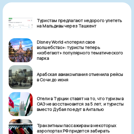
Туристам предлагают недорого улететь
на Мальдивы через Ташкент
Disney World «потерял свое
волшебство»: туристы теперь
«избегают» популярного тематического
парка
Арабская авиакомпания отменила рейсы
в Сочи до июня
Отели в Турции ставят на то, что туризм в
ОАЭ не восстановится за 5 лет, и туристы
вместо Дубая поедут в Анталью
Транзитным пассажирам в некоторых
аэропортах РФ придется забирать