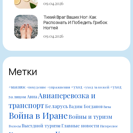
09.04.2026
Тихий Враг Ваших Ног: Как
Распознать И Победить Грибок
Ногтей
09.04.2026
Метки
#уход
#уход
#макияж
#похудение
#упражнения
#уход за кожей
Авиаперевозка и
Авиа
за лицом
транспорт
Беларусь
Вадим Богданов
Визы
Война в Иране
Войны и туризм
Выездной туризм
Главные новости
Волосы
Интересное