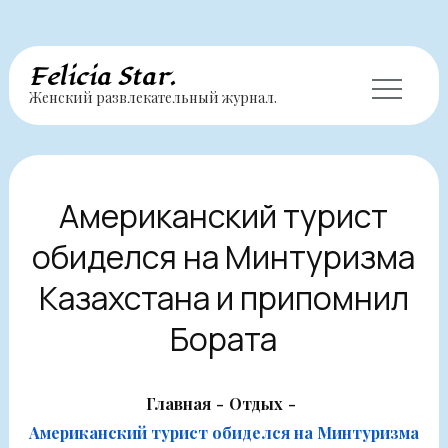
Перейти
Felicia Star.
Женский развлекательный журнал.
к
содержимому
Американский турист
обиделся на Минтуризма
Казахстана и припомнил
Бората
Главная
Отдых
Американский турист обиделся на Минтуризма