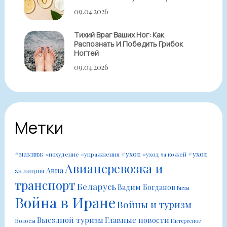
09.04.2026
Тихий Враг Ваших Ног: Как
Распознать И Победить Грибок
Ногтей
09.04.2026
Метки
#уход
#уход
#макияж
#похудение
#упражнения
#уход за кожей
Авиаперевозка и
Авиа
за лицом
транспорт
Беларусь
Вадим Богданов
Визы
Война в Иране
Войны и туризм
Выездной туризм
Главные новости
Волосы
Интересное