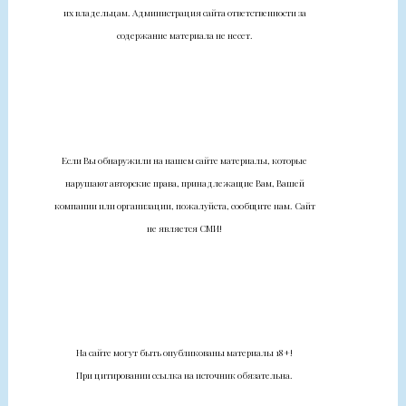
их владельцам. Администрация сайта ответственности за
содержание материала не несет.
Если Вы обнаружили на нашем сайте материалы, которые
нарушают авторские права, принадлежащие Вам, Вашей
компании или организации, пожалуйста, сообщите нам. Сайт
не является СМИ!
На сайте могут быть опубликованы материалы 18+!
При цитировании ссылка на источник обязательна.