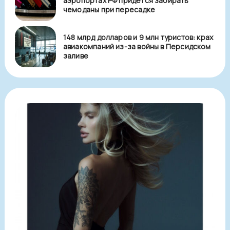
аэропортах РФ придется забирать
чемоданы при пересадке
148 млрд долларов и 9 млн туристов: крах
авиакомпаний из-за войны в Персидском
заливе