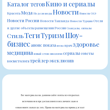
Кино и сериалы
Каталог тегов
Новости
Мода
Красота
Неделя моды
Новости ОАЭ
Новости России
Новости Таиланда
Отели
Новости Турции
Россия
и другие объекты размещения
Скандалы, сигналы
Шоу-
Теги
Туризм
Стиль
бизнес
здоровье
анонс показа
врач
весна
медицина
сериалы
советы
новый сезон
онкология
трейлер
эксклюзив
косметолога
Все материалы на данном сайте взяты из открытых
источников и предоставляются исключительно в
ознакомительных целях. Права на материалы принадлежат