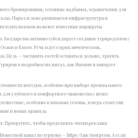
ьного бронирования, сезонные надбавки, ограничения для
талах. Параллельно развивается инфраструктура и
истских потоков на менее известные маршруты.
х. Государство активно субсидирует создание турпродуктов с
Осаки и Киото. Речь идет о приключенческом,
. Цель — заставить гостей оставаться дольше, тратить
Турпром в подробностях писал, как Япония планирует
 стоимости поездки, особенно при выборе премиального
для глубокого и комфортного знакомства с менее
ешествие, особенно в пиковые сезоны, теперь стоит еще
ния и новые правила.
кт. Прокрутите, чтобы продолжить читатьреклама
Новостной канал по туризму — https://t.me/tourprom. А если