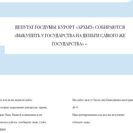
ДЕПУТАТ ГОСДУМЫ: КУРОРТ «АРХЫЗ» СОБИРАЮТСЯ
«ВЫКУПИТЬ У ГОСУДАРСТВА НА ДЕНЬГИ САМОГО ЖЕ
ГОСУДАРСТВА»
ружили на нашем сайте
На сайте могут быть опубликованы матери
оторые нарушают авторские права,
18+!
ие Вам, Вашей компании или
При цитировании ссылка на источник
 пожалуйста, сообщите нам. Сайт
обязательна.
СМИ!