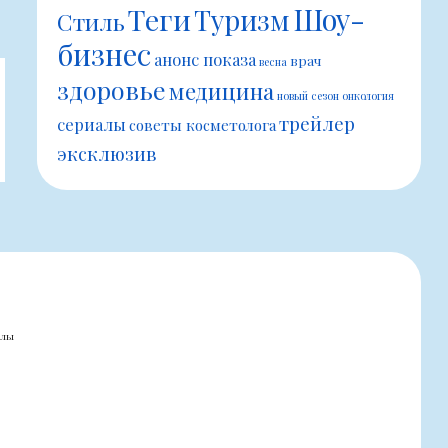
Шоу-
Теги
Туризм
Стиль
бизнес
анонс показа
врач
весна
здоровье
медицина
новый сезон
онкология
трейлер
сериалы
советы косметолога
эксклюзив
алы