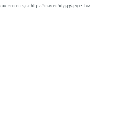
сти и туда: https://max.ru/id7743542912_biz