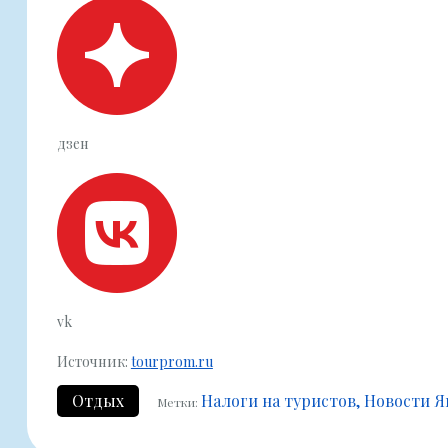
дзен
vk
Источник:
tourprom.ru
Отдых
Налоги на туристов
Новости Я
Метки: