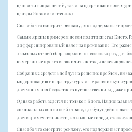
ценности направлений, так и на сдерживание овертури
центры Японии (источник).
Спасибо что смотрите рекламу, это поддерживает прое
Самым ярким примером новой политики стал Киото. Го
дифференцированный налог на проживание. Его размер 
люксовых отелей сбор возрастет в несколько раз, для 
намерены не просто ограничить поток, а целенаправле
Собранные средства пойдут на решение проблем, вызв
модернизацию инфраструктуры и сохранение культурног
доступным для бюджетного путешественника, даже при 
Однако работа ведется не только в Киото. Национальная
специальных зон по всей стране, где будут действовать
достопримечательности, но и малые города, столкнувш
Спасибо что смотрите рекламу, это поддерживает прое