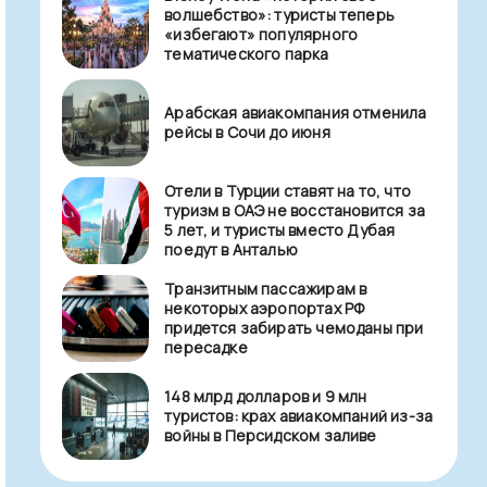
волшебство»: туристы теперь
«избегают» популярного
тематического парка
Арабская авиакомпания отменила
рейсы в Сочи до июня
Отели в Турции ставят на то, что
туризм в ОАЭ не восстановится за
5 лет, и туристы вместо Дубая
поедут в Анталью
Транзитным пассажирам в
некоторых аэропортах РФ
придется забирать чемоданы при
пересадке
148 млрд долларов и 9 млн
туристов: крах авиакомпаний из-за
войны в Персидском заливе