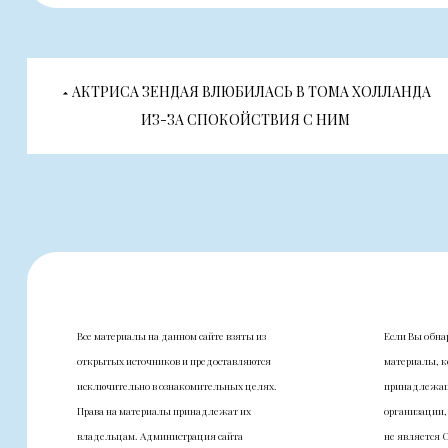
Навигация
АКТРИСА ЗЕНДАЯ ВЛЮБИЛАСЬ В ТОМА ХОЛЛАНДА
по
ИЗ-ЗА СПОКОЙСТВИЯ С НИМ
записям
Все материалы на данном сайте взяты из
Если Вы обна
открытых источников и предоставляются
материалы, к
исключительно в ознакомительных целях.
принадлежащ
Права на материалы принадлежат их
организации,
владельцам. Администрация сайта
не является 