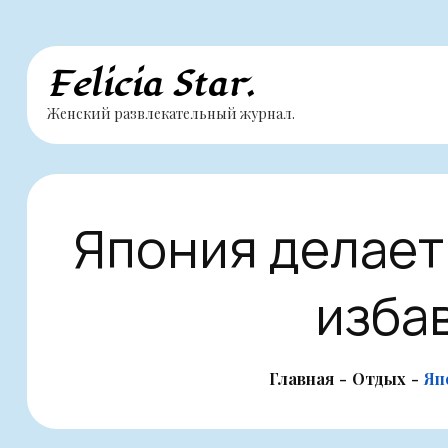
Перейти
Felicia Star.
к
Женский развлекательный журнал.
содержимому
Япония делает 
избав
Главная
Отдых
Яп