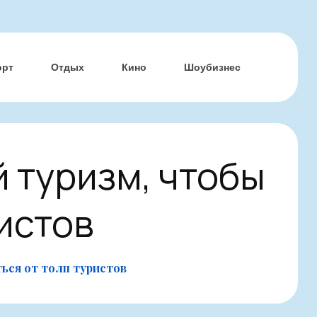
орт
Отдых
Кино
Шоубизнес
й туризм, чтобы
ристов
ться от толп туристов