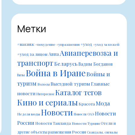
Метки
#уход
#макияж
#похудение
#упражнения
#уход за кожей
Авиаперевозка и
Авиа
#уход за лицом
транспорт
Беларусь
Вадим Богданов
Война в Иране
Войны и
Визы
туризм
Выездной туризм
Главные
Волосы
Каталог тегов
новости
Интересное
Кино и сериалы
Мода
Красота
Новости
Новости
Неделя моды
Новости ОАЭ
России
Новости Таиланда
Отели и
Новости Турции
Россия
другие объекты размещения
Скандалы, сигналы