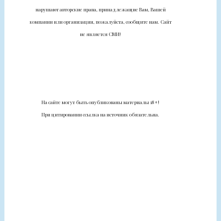
нарушают авторские права, принадлежащие Вам, Вашей
компании или организации, пожалуйста, сообщите нам. Сайт
не является СМИ!
На сайте могут быть опубликованы материалы 18+!
При цитировании ссылка на источник обязательна.