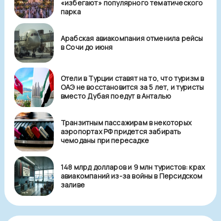
«избегают» популярного тематического
парка
Арабская авиакомпания отменила рейсы
в Сочи до июня
Отели в Турции ставят на то, что туризм в
ОАЭ не восстановится за 5 лет, и туристы
вместо Дубая поедут в Анталью
Транзитным пассажирам в некоторых
аэропортах РФ придется забирать
чемоданы при пересадке
148 млрд долларов и 9 млн туристов: крах
авиакомпаний из-за войны в Персидском
заливе