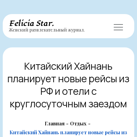
Перейти
Felicia Star.
Женский развлекательный журнал.
к
содержимому
Китайский Хайнань
планирует новые рейсы из
РФ и отели с
круглосуточным заездом
Главная
Отдых
Китайский Хайнань планирует новые рейсы из