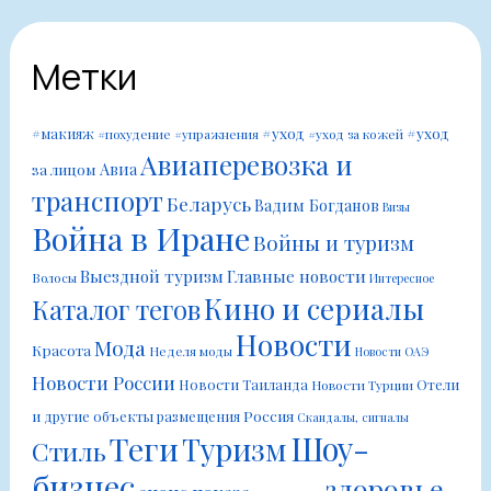
Метки
#уход
#уход
#макияж
#похудение
#упражнения
#уход за кожей
Авиаперевозка и
Авиа
за лицом
транспорт
Беларусь
Вадим Богданов
Визы
Война в Иране
Войны и туризм
Выездной туризм
Главные новости
Волосы
Интересное
Кино и сериалы
Каталог тегов
Новости
Мода
Красота
Неделя моды
Новости ОАЭ
Новости России
Новости Таиланда
Отели
Новости Турции
Россия
и другие объекты размещения
Скандалы, сигналы
Шоу-
Теги
Туризм
Стиль
бизнес
здоровье