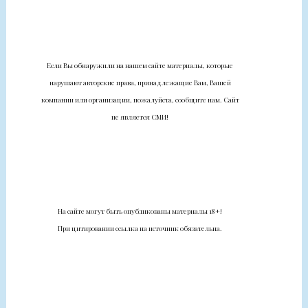
Если Вы обнаружили на нашем сайте материалы, которые
нарушают авторские права, принадлежащие Вам, Вашей
компании или организации, пожалуйста, сообщите нам. Сайт
не является СМИ!
На сайте могут быть опубликованы материалы 18+!
При цитировании ссылка на источник обязательна.