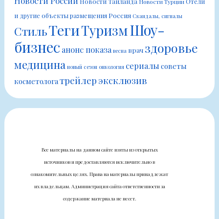
Новости России
Новости Таиланда
Отели
Новости Турции
Россия
и другие объекты размещения
Скандалы, сигналы
Шоу-
Теги
Туризм
Стиль
бизнес
здоровье
анонс показа
врач
весна
медицина
сериалы
советы
новый сезон
онкология
трейлер
эксклюзив
косметолога
Все материалы на данном сайте взяты из открытых
источников и предоставляются исключительно в
ознакомительных целях. Права на материалы принадлежат
их владельцам. Администрация сайта ответственности за
содержание материала не несет.