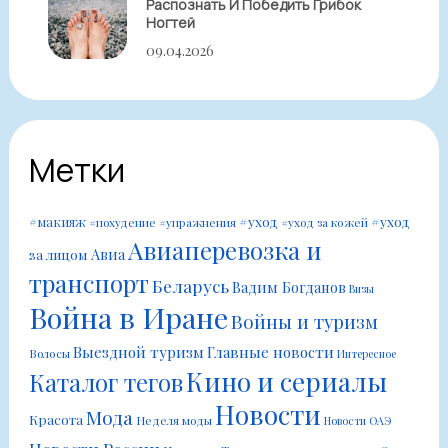
Распознать И Победить Грибок
Ногтей
09.04.2026
Метки
#уход
#уход
#макияж
#похудение
#упражнения
#уход за кожей
Авиаперевозка и
Авиа
за лицом
транспорт
Беларусь
Вадим Богданов
Визы
Война в Иране
Войны и туризм
Выездной туризм
Главные новости
Волосы
Интересное
Кино и сериалы
Каталог тегов
Новости
Мода
Красота
Неделя моды
Новости ОАЭ