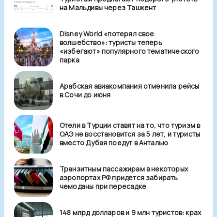
на Мальдивы через Ташкент
Disney World «потерял свое
волшебство»: туристы теперь
«избегают» популярного тематического
парка
Арабская авиакомпания отменила рейсы
в Сочи до июня
Отели в Турции ставят на то, что туризм в
ОАЭ не восстановится за 5 лет, и туристы
вместо Дубая поедут в Анталью
Транзитным пассажирам в некоторых
аэропортах РФ придется забирать
чемоданы при пересадке
148 млрд долларов и 9 млн туристов: крах