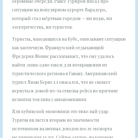
огромные очереди. Ранее Турпроп писал про
ситуацию на популярном курорте Варадеро,
который стал мёртвым городом — ни воды, ни
электричества, ни туристов.
Туристы, находящиеся на Кубе, описывают ситуацию
как хаотичную. Французский отдыхающий
Фредерик Монне рассказывает, что ему удалось
найти лишь одно такси для возвращения из
туристического региона в Гавану. Американский
турист Лиам Бернелл опасался, что не сможет
вернуться домой из-за отмены рейса по причине
нехватки топлива у авиакомпании.
Для кубинской экономики это тяжелый удар.
Туризм является вторым по значимости
источником валютных доходов после экспорта
медицинских услуг. Сейчас сектор, на котором