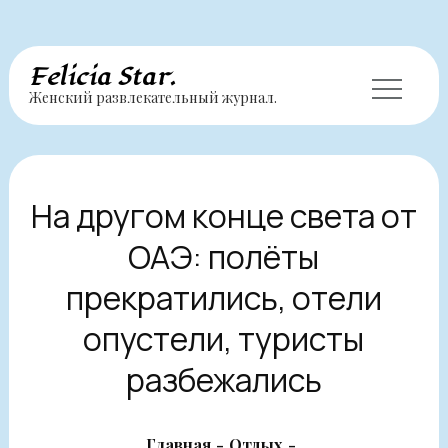
Перейти
Felicia Star.
Женский развлекательный журнал.
к
содержимому
На другом конце света от
ОАЭ: полёты
прекратились, отели
опустели, туристы
разбежались
Главная
Отдых