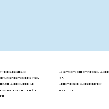
ружили на нашем сайте
На сайте могут быть опубликованы матери
оторые нарушают авторские права,
18+!
ие Вам, Вашей компании или
При цитировании ссылка на источник
 пожалуйста, сообщите нам. Сайт
обязательна.
СМИ!