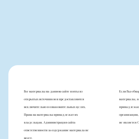
Все материалы на данном сайте взяты из
Если Вы обна
открытых источников и предоставляются
материалы, к
исключительно в ознакомительных целях.
принадлежащ
Права на материалы принадлежат их
организации,
владельцам. Администрация сайта
не является 
ответственности за содержание материала не
несет.