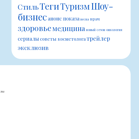
Шоу-
Теги
Туризм
Стиль
бизнес
анонс показа
врач
весна
здоровье
медицина
новый сезон
онкология
трейлер
сериалы
советы косметолога
эксклюзив
алы