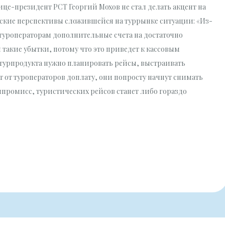
ице-президент РСТ Георгий Мохов не стал делать акцент на
ские перспективы сложившейся на туррынке ситуации: «Из-
туроператорам дополнительные счета на достаточно
 такие убытки, потому что это приведет к кассовым
турпродукта нужно планировать рейсы, выстраивать
 от туроператоров доплату, они попросту начнут снимать
мпромисс, туристических рейсов станет либо гораздо