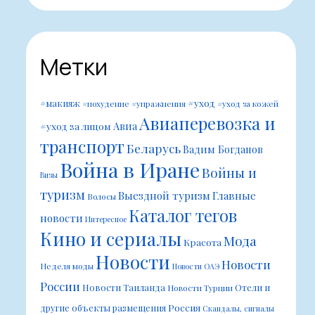
Метки
#уход
#макияж
#похудение
#упражнения
#уход за кожей
Авиаперевозка и
Авиа
#уход за лицом
транспорт
Беларусь
Вадим Богданов
Война в Иране
Войны и
Визы
туризм
Выездной туризм
Главные
Волосы
Каталог тегов
новости
Интересное
Кино и сериалы
Мода
Красота
Новости
Новости
Неделя моды
Новости ОАЭ
России
Новости Таиланда
Отели и
Новости Турции
Россия
другие объекты размещения
Скандалы, сигналы