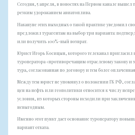
Сегодня, 5 апреля, в новостях на Первом канале вышел т
резким удорожанием авиатоплива.
Накануне этих выходных о такой практике уведомил св
предложил турагентам на выбор три варианта: подтверд
или получить 100%-ный возврат.
Юрист Игорь Косицын, которого телеканал пригласил в 
туроператора «противоречащим отраслевому закону и за
тура, согласованная по договору и тем более оплаченн
Между тем юрист не упомянул о положении ГК РФ, согласн
цен на нефть или геополитики относится к числу непре
условия, из которых стороны исходили при заключении
невыгодным.
Именно этот пункт дает основание туроператору повыш
вариант отказа.