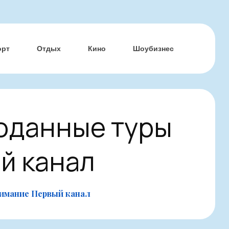
орт
Отдых
Кино
Шоубизнес
роданные туры
й канал
нимание Первый канал