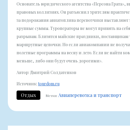
Основатель юридического агентства «Персона Грата», в
правовых коллизиях. Он разъяснил зрителям практиче
за подорожания авиатоплива перевозчики выставляют 
крупные суммы. Туроператоры не могут принять на себя
разрывам. Близятся майские праздники, поставщикам 
маршрутные цепочки. Но если авиакомпании не получат
полетные программы на весну и лето. Если не найти ко
меньше, либо они будут очень дорогими».
Автор: Дмитрий Солдатенков
Источник:
tourdom.ru
Отдых
Авиаперевозка и транспорт
Метки: