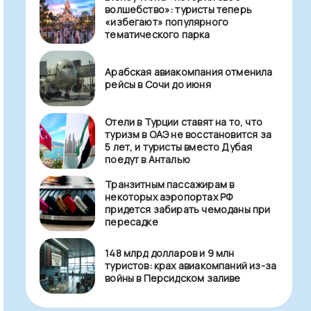
волшебство»: туристы теперь
«избегают» популярного
тематического парка
Арабская авиакомпания отменила
рейсы в Сочи до июня
Отели в Турции ставят на то, что
туризм в ОАЭ не восстановится за
5 лет, и туристы вместо Дубая
поедут в Анталью
Транзитным пассажирам в
некоторых аэропортах РФ
придется забирать чемоданы при
пересадке
148 млрд долларов и 9 млн
туристов: крах авиакомпаний из-за
войны в Персидском заливе