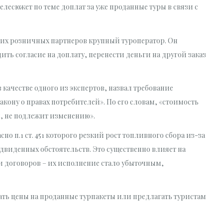
елесюжет по теме доплат за уже проданные туры в связи с
оих розничных партнеров крупный туроператор. Он
ить согласие на доплату, перенести деньги на другой заказ
качестве одного из экспертов, назвал требование
кону о правах потребителей». По его словам, «стоимость
ая, не подлежит изменению».
о п.1 ст. 451 которого резкий рост топливного сбора из-за
двиденных обстоятельств. Это существенно влияет на
 договоров – их исполнение стало убыточным,
ать цены на проданные турпакеты или предлагать туристам