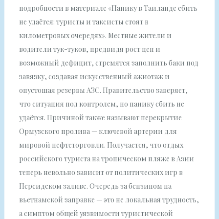
подробности в материале «Панику в Таиланде сбить
не удаётся: туристы и таксисты стоят в
километровых очередях». Местные жители и
водители тук-туков, предвидя рост цен и
возможный дефицит, стремятся заполнить баки под
завязку, создавая искусственный ажиотаж и
опустошая резервы АЗС. Правительство заверяет,
что ситуация под контролем, но панику сбить не
удаётся. Причиной также называют перекрытие
Ормузского пролива — ключевой артерии для
мировой нефтеторговли. Получается, что отдых
российского туриста на тропическом пляже в Азии
теперь невольно зависит от политических игр в
Персидском заливе. Очередь за бензином на
вьетнамской заправке — это не локальная трудность,
а симптом общей уязвимости туристической