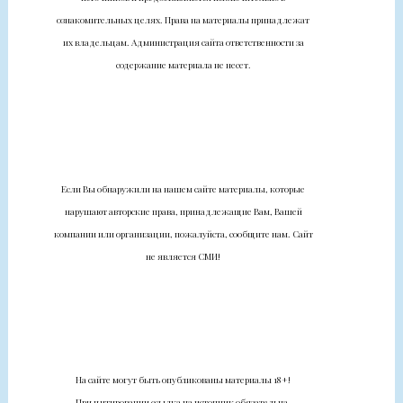
ознакомительных целях. Права на материалы принадлежат
их владельцам. Администрация сайта ответственности за
содержание материала не несет.
Если Вы обнаружили на нашем сайте материалы, которые
нарушают авторские права, принадлежащие Вам, Вашей
компании или организации, пожалуйста, сообщите нам. Сайт
не является СМИ!
На сайте могут быть опубликованы материалы 18+!
При цитировании ссылка на источник обязательна.