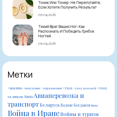
Тоник Или Тонер: Не Перепутайте,
Если Хотите Получить Результат
09.04.2026
Тихий Враг Ваших Ног: Как
Распознать И Победить Грибок
Ногтей
09.04.2026
Метки
#уход
#уход
#макияж
#похудение
#упражнения
#уход за кожей
Авиаперевозка и
Авиа
за лицом
транспорт
Беларусь
Вадим Богданов
Визы
Война в Иране
Войны и туризм