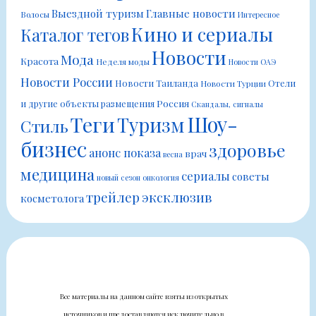
Выездной туризм
Главные новости
Волосы
Интересное
Кино и сериалы
Каталог тегов
Новости
Мода
Красота
Неделя моды
Новости ОАЭ
Новости России
Новости Таиланда
Отели
Новости Турции
Россия
и другие объекты размещения
Скандалы, сигналы
Шоу-
Теги
Туризм
Стиль
бизнес
здоровье
анонс показа
врач
весна
медицина
сериалы
советы
новый сезон
онкология
трейлер
эксклюзив
косметолога
Все материалы на данном сайте взяты из открытых
источников и предоставляются исключительно в