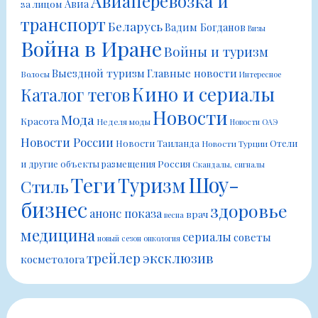
Авиаперевозка и
Авиа
за лицом
транспорт
Беларусь
Вадим Богданов
Визы
Война в Иране
Войны и туризм
Выездной туризм
Главные новости
Волосы
Интересное
Кино и сериалы
Каталог тегов
Новости
Мода
Красота
Неделя моды
Новости ОАЭ
Новости России
Новости Таиланда
Отели
Новости Турции
Россия
и другие объекты размещения
Скандалы, сигналы
Шоу-
Теги
Туризм
Стиль
бизнес
здоровье
анонс показа
врач
весна
медицина
сериалы
советы
новый сезон
онкология
трейлер
эксклюзив
косметолога