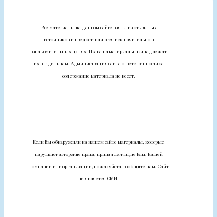
Все материалы на данном сайте взяты из открытых
источников и предоставляются исключительно в
ознакомительных целях. Права на материалы принадлежат
их владельцам. Администрация сайта ответственности за
содержание материала не несет.
Если Вы обнаружили на нашем сайте материалы, которые
нарушают авторские права, принадлежащие Вам, Вашей
компании или организации, пожалуйста, сообщите нам. Сайт
не является СМИ!