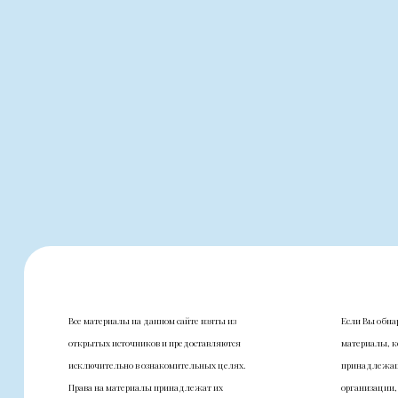
Все материалы на данном сайте взяты из
Если Вы обна
открытых источников и предоставляются
материалы, к
исключительно в ознакомительных целях.
принадлежащ
Права на материалы принадлежат их
организации,