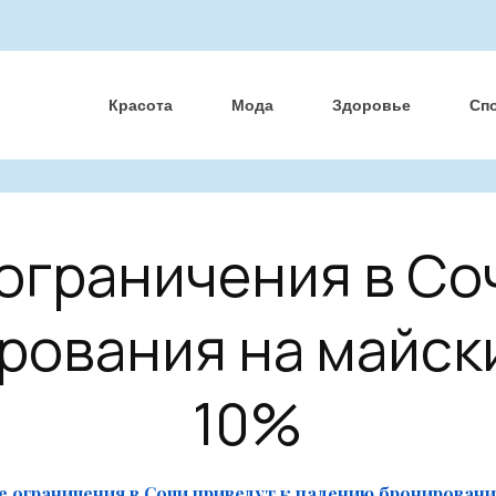
Красота
Мода
Здоровье
Сп
ограничения в Соч
ования на майски
10%
 ограничения в Сочи приведут к падению бронировани