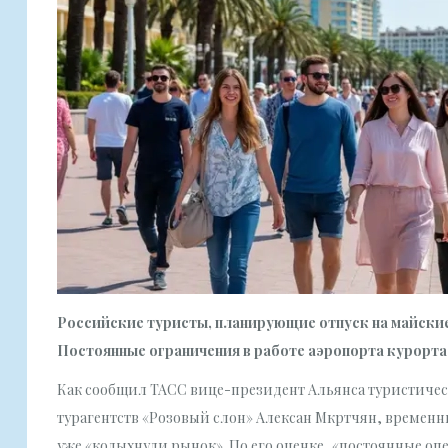
Российские туристы, планирующие отпуск на майские 
Постоянные ограничения в работе аэропорта курорта
Как сообщил ТАСС вице-президент Альянса туристичес
турагентств «Розовый слон» Алексан Мкртчян, временн
уже «колыхнули рынок». По его оценке, «постоянные о