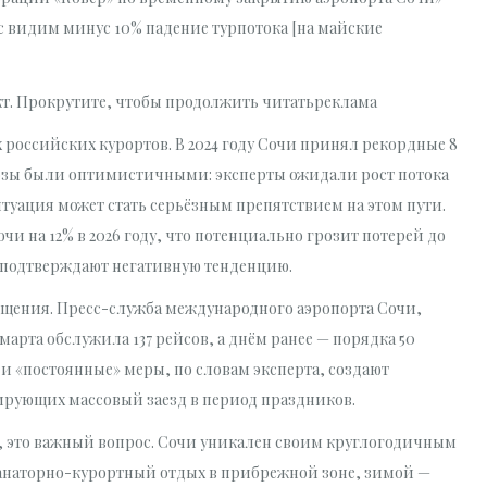
с видим минус 10% падение турпотока [на майские
кт. Прокрутите, чтобы продолжить читатьреклама
российских курортов. В 2024 году Сочи принял рекордные 8
нозы были оптимистичными: эксперты ожидали рост потока
итуация может стать серьёзным препятствием на этом пути.
и на 12% в 2026 году, что потенциально грозит потерей до
 подтверждают негативную тенденцию.
щения. Пресс-служба международного аэропорта Сочи,
арта обслужила 137 рейсов, а днём ранее — порядка 50
и «постоянные» меры, по словам эксперта, создают
ирующих массовый заезд в период праздников.
а, это важный вопрос. Сочи уникален своим круглогодичным
анаторно-курортный отдых в прибрежной зоне, зимой —