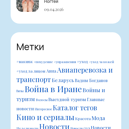
Ногтей
09.04.2026
Метки
#уход
#макияж
#похудение
#упражнения
#уход за кожей
Авиаперевозка и
Авиа
#уход за лицом
транспорт
Беларусь
Вадим Богданов
Война в Иране
Войны и
Визы
туризм
Выездной туризм
Главные
Волосы
Каталог тегов
новости
Интересное
Кино и сериалы
Мода
Красота
Новости
Новости
Неделя моды
Новости ОАЭ