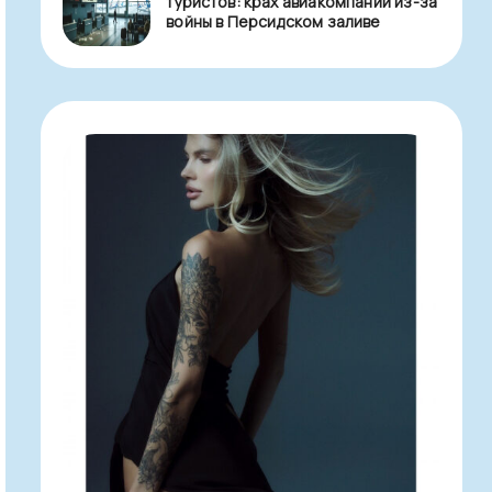
туристов: крах авиакомпаний из-за
войны в Персидском заливе