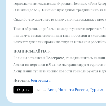
горнолыжные комплексы «Красная Поляна», «Роза Хутор
Олимпиаде 2014. Майские праздники традиционно явля
Спасибо что смотрите рекламу, это поддерживает прое
Таким образом, проблема авиадоступности перестаёт б
напрямую затрагивает планы тысяч россиян и экономи
контекст для планирования отпуска в главной российс
ПОДПИСЫВАЙТЕСЬ:
Если вы остались в
Телеграме
, то подпишитесь на наш 
А если вы перешли в
Мах
, то мы транслируем туристичес
А ещё наши туристические новости транслируются в
Дз
Источник:
tourprom.ru
Отдых
Авиа
Новости России
Туризм
Метки: