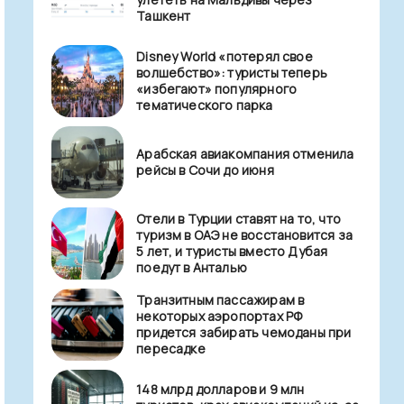
Ташкент
Disney World «потерял свое
волшебство»: туристы теперь
«избегают» популярного
тематического парка
Арабская авиакомпания отменила
рейсы в Сочи до июня
Отели в Турции ставят на то, что
туризм в ОАЭ не восстановится за
5 лет, и туристы вместо Дубая
поедут в Анталью
Транзитным пассажирам в
некоторых аэропортах РФ
придется забирать чемоданы при
пересадке
148 млрд долларов и 9 млн