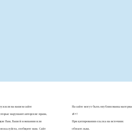
ружили на нашем сайте
На сайте могут быть опубликованы матери
оторые нарушают авторские права,
18+!
ие Вам, Вашей компании или
При цитировании ссылка на источник
 пожалуйста, сообщите нам. Сайт
обязательна.