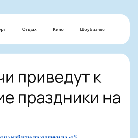
орт
Отдых
Кино
Шоубизнес
и приведут к
е праздники на
я на майские праздники на 10%