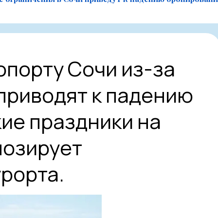
опорту Сочи из-за
приводят к падению
кие праздники на
нозирует
урорта.