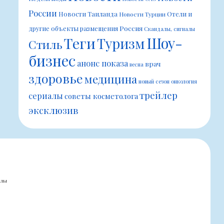
России
Новости Таиланда
Отели и
Новости Турции
Россия
другие объекты размещения
Скандалы, сигналы
Шоу-
Теги
Туризм
Стиль
бизнес
анонс показа
врач
весна
здоровье
медицина
новый сезон
онкология
трейлер
сериалы
советы косметолога
эксклюзив
алы