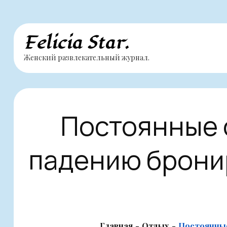
Перейти
Felicia Star.
к
Женский развлекательный журнал.
содержимому
Постоянные 
падению бронир
Главная
Отдых
Постоянные