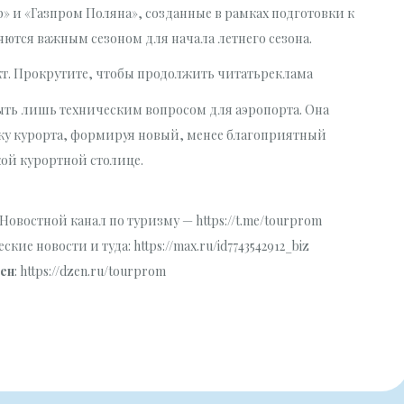
» и «Газпром Поляна», созданные в рамках подготовки к
ются важным сезоном для начала летнего сезона.
кт. Прокрутите, чтобы продолжить читатьреклама
ыть лишь техническим вопросом для аэропорта. Она
ку курорта, формируя новый, менее благоприятный
кой курортной столице.
Новостной канал по туризму — https://t.me/tourprom
кие новости и туда: https://max.ru/id7743542912_biz
ен
: https://dzen.ru/tourprom