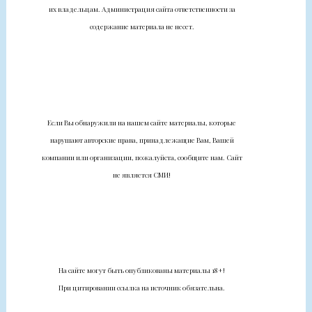
их владельцам. Администрация сайта ответственности за
содержание материала не несет.
Если Вы обнаружили на нашем сайте материалы, которые
нарушают авторские права, принадлежащие Вам, Вашей
компании или организации, пожалуйста, сообщите нам. Сайт
не является СМИ!
На сайте могут быть опубликованы материалы 18+!
При цитировании ссылка на источник обязательна.