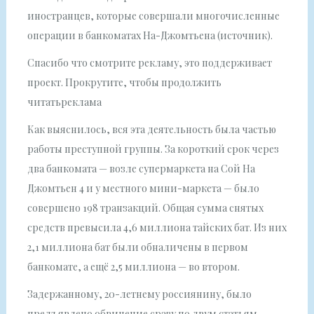
иностранцев, которые совершали многочисленные
операции в банкоматах На-Джомтьена (источник).
Спасибо что смотрите рекламу, это поддерживает
проект. Прокрутите, чтобы продолжить
читатьреклама
Как выяснилось, вся эта деятельность была частью
работы преступной группы. За короткий срок через
два банкомата — возле супермаркета на Сой На
Джомтьен 4 и у местного мини-маркета — было
совершено 198 транзакций. Общая сумма снятых
средств превысила 4,6 миллиона тайских бат. Из них
2,1 миллиона бат были обналичены в первом
банкомате, а ещё 2,5 миллиона — во втором.
Задержанному, 20-летнему россиянину, было
предъявлено обвинение сразу по двум статьям.