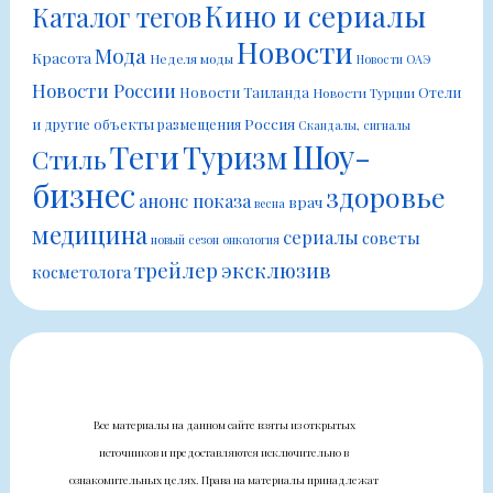
Кино и сериалы
Каталог тегов
Новости
Мода
Красота
Неделя моды
Новости ОАЭ
Новости России
Новости Таиланда
Отели
Новости Турции
Россия
и другие объекты размещения
Скандалы, сигналы
Шоу-
Теги
Туризм
Стиль
бизнес
здоровье
анонс показа
врач
весна
медицина
сериалы
советы
новый сезон
онкология
трейлер
эксклюзив
косметолога
Все материалы на данном сайте взяты из открытых
источников и предоставляются исключительно в
ознакомительных целях. Права на материалы принадлежат