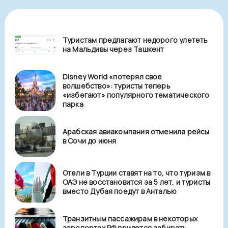
Туристам предлагают недорого улететь
на Мальдивы через Ташкент
Disney World «потерял свое
волшебство»: туристы теперь
«избегают» популярного тематического
парка
Арабская авиакомпания отменила рейсы
в Сочи до июня
Отели в Турции ставят на то, что туризм в
ОАЭ не восстановится за 5 лет, и туристы
вместо Дубая поедут в Анталью
Транзитным пассажирам в некоторых
аэропортах РФ придется забирать