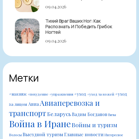
09.04.2026
Тихий Враг Ваших Ног: Как
Распознать И Победить Грибок
Ногтей
09.04.2026
Метки
#уход
#уход
#макияж
#похудение
#упражнения
#уход за кожей
Авиаперевозка и
Авиа
за лицом
транспорт
Беларусь
Вадим Богданов
Визы
Война в Иране
Войны и туризм
Выездной туризм
Главные новости
Волосы
Интересное