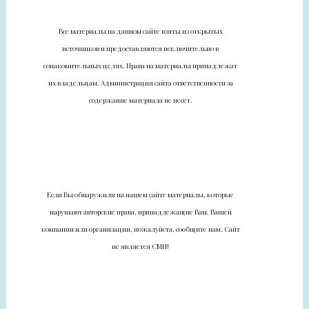
Все материалы на данном сайте взяты из открытых
источников и предоставляются исключительно в
ознакомительных целях. Права на материалы принадлежат
их владельцам. Администрация сайта ответственности за
содержание материала не несет.
Если Вы обнаружили на нашем сайте материалы, которые
нарушают авторские права, принадлежащие Вам, Вашей
компании или организации, пожалуйста, сообщите нам. Сайт
не является СМИ!