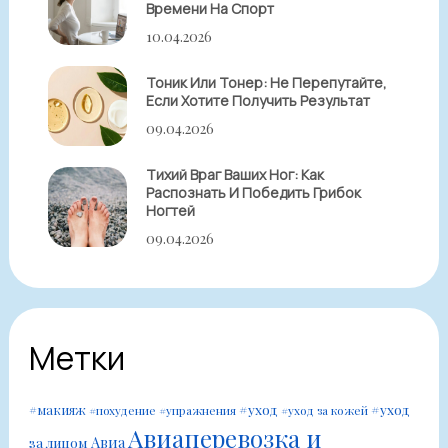
Времени На Спорт
10.04.2026
Тоник Или Тонер: Не Перепутайте,
Если Хотите Получить Результат
09.04.2026
Тихий Враг Ваших Ног: Как
Распознать И Победить Грибок
Ногтей
09.04.2026
Метки
#уход
#уход
#макияж
#похудение
#упражнения
#уход за кожей
Авиаперевозка и
Авиа
за лицом