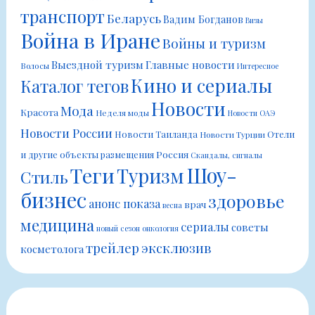
транспорт
Беларусь
Вадим Богданов
Визы
Война в Иране
Войны и туризм
Выездной туризм
Главные новости
Волосы
Интересное
Кино и сериалы
Каталог тегов
Новости
Мода
Красота
Неделя моды
Новости ОАЭ
Новости России
Новости Таиланда
Отели
Новости Турции
Россия
и другие объекты размещения
Скандалы, сигналы
Шоу-
Теги
Туризм
Стиль
бизнес
здоровье
анонс показа
врач
весна
медицина
сериалы
советы
новый сезон
онкология
трейлер
эксклюзив
косметолога