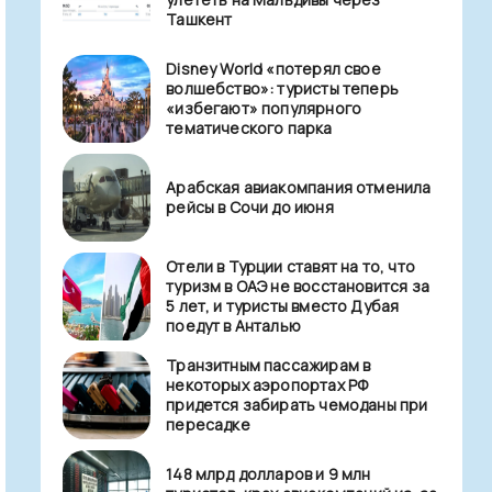
Ташкент
Disney World «потерял свое
волшебство»: туристы теперь
«избегают» популярного
тематического парка
Арабская авиакомпания отменила
рейсы в Сочи до июня
Отели в Турции ставят на то, что
туризм в ОАЭ не восстановится за
5 лет, и туристы вместо Дубая
поедут в Анталью
Транзитным пассажирам в
некоторых аэропортах РФ
придется забирать чемоданы при
пересадке
148 млрд долларов и 9 млн