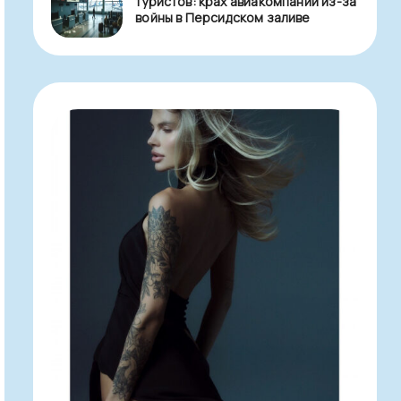
туристов: крах авиакомпаний из-за
войны в Персидском заливе