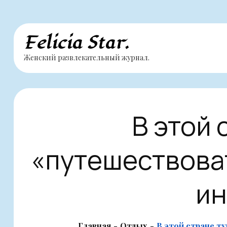
Перейти
Felicia Star.
к
Женский развлекательный журнал.
содержимому
В этой 
«путешествоват
ин
Главная
Отдых
В этой стране т