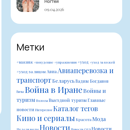
Ногтей
09.04.2026
Метки
#уход
#макияж
#похудение
#упражнения
#уход за кожей
Авиаперевозка и
Авиа
#уход за лицом
транспорт
Беларусь
Вадим Богданов
Война в Иране
Войны и
Визы
туризм
Выездной туризм
Главные
Волосы
Каталог тегов
новости
Интересное
Кино и сериалы
Мода
Красота
Новости
Новости
Неделя моды
Новости ОАЭ