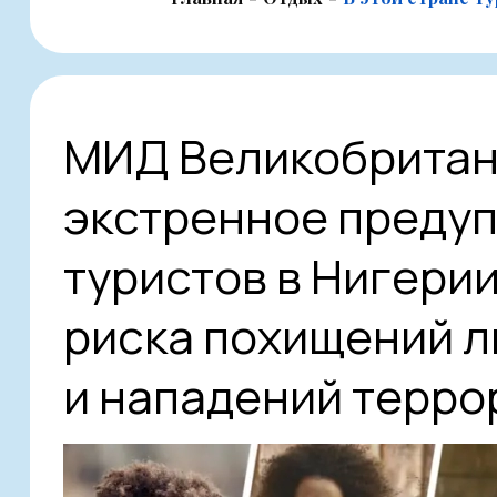
МИД Великобритан
экстренное преду
туристов в Нигерии
риска похищений л
и нападений терро