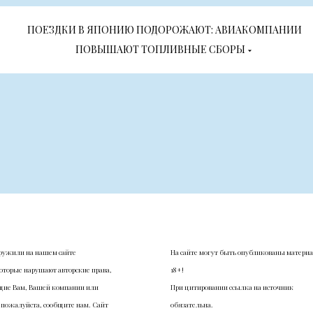
ПОЕЗДКИ В ЯПОНИЮ ПОДОРОЖАЮТ: АВИАКОМПАНИИ
ПОВЫШАЮТ ТОПЛИВНЫЕ СБОРЫ
ружили на нашем сайте
На сайте могут быть опубликованы матери
оторые нарушают авторские права,
18+!
ие Вам, Вашей компании или
При цитировании ссылка на источник
 пожалуйста, сообщите нам. Сайт
обязательна.