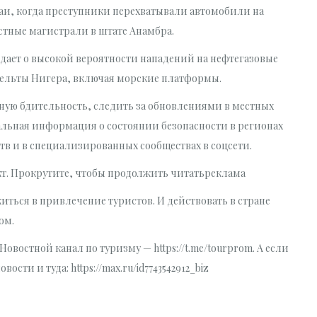
и, когда преступники перехватывали автомобили на
остные магистрали в штате Анамбра.
дает о высокой вероятности нападений на нефтегазовые
дельты Нигера, включая морские платформы.
ую бдительность, следить за обновлениями в местных
туальная информация о состоянии безопасности в регионах
тв и в специализированных сообществах в соцсети.
кт. Прокрутите, чтобы продолжить читатьреклама
ться в привлечение туристов. И действовать в стране
ом.
Новостной канал по туризму — https://t.me/tourprom. А если
сти и туда: https://max.ru/id7743542912_biz