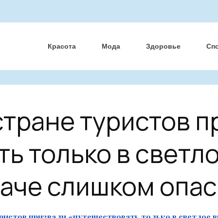
Красота
Мода
Здоровье
Сп
стране туристов 
ь только в светло
аче слишком опа
уристов призвали «путешествовать только в светлое 