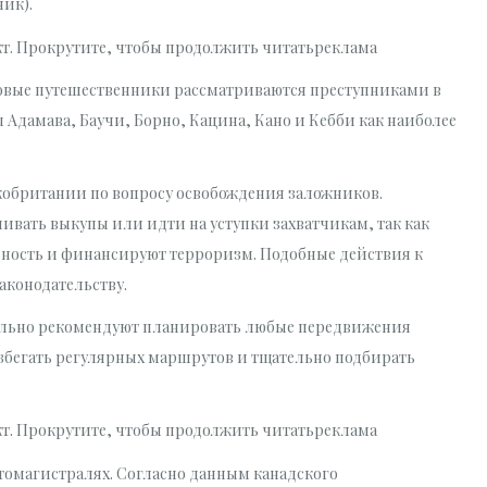
ник).
кт. Прокрутите, чтобы продолжить читатьреклама
вые путешественники рассматриваются преступниками в
 Адамава, Баучи, Борно, Кацина, Кано и Кебби как наиболее
кобритании по вопросу освобождения заложников.
вать выкупы или идти на уступки захватчикам, так как
ность и финансируют терроризм. Подобные действия к
аконодательству.
ятельно рекомендуют планировать любые передвижения
избегать регулярных маршрутов и тщательно подбирать
кт. Прокрутите, чтобы продолжить читатьреклама
томагистралях. Согласно данным канадского