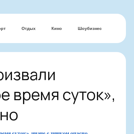
орт
Отдых
Кино
Шоубизнес
призвали
е время суток»,
сно
время суток», иначе слишком опасно