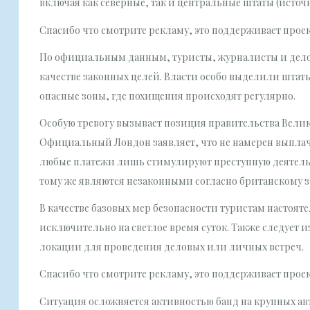
включая как северные, так и центральные штаты (источ
Спасибо что смотрите рекламу, это поддерживает прое
По официальным данным, туристы, журналисты и дело
качестве законных целей. Власти особо выделили штаты
опасные зоны, где похищения происходят регулярно.
Особую тревогу вызывает позиция правительства Вели
Официальный Лондон заявляет, что не намерен выплачи
любые платежи лишь стимулируют преступную деятель
тому же являются незаконными согласно британскому з
В качестве базовых мер безопасности туристам насто
исключительно на светлое время суток. Также следует 
локации для проведения деловых или личных встреч.
Спасибо что смотрите рекламу, это поддерживает прое
Ситуация осложняется активностью банд на крупных ав