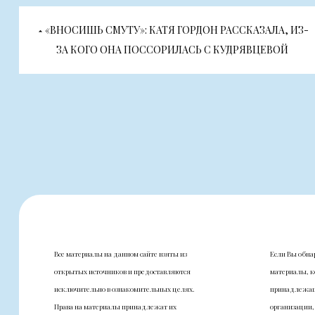
Навигация
«ВНОСИШЬ СМУТУ»: КАТЯ ГОРДОН РАССКАЗАЛА, ИЗ-
по
ЗА КОГО ОНА ПОССОРИЛАСЬ С КУДРЯВЦЕВОЙ
записям
Все материалы на данном сайте взяты из
Если Вы обна
открытых источников и предоставляются
материалы, к
исключительно в ознакомительных целях.
принадлежащ
Права на материалы принадлежат их
организации,