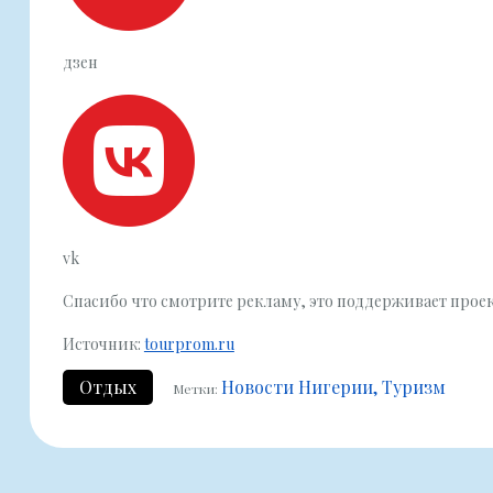
дзен
vk
Спасибо что смотрите рекламу, это поддерживает прое
Источник:
tourprom.ru
Отдых
Новости Нигерии
Туризм
Метки: