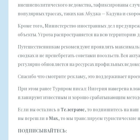
внешнеполитического ведомства, зафиксированы случа
популярных трассах, таких как Абуджа — Кадуна и скор
Кроме того, Министерство иностранных дел предупреж
объекты. Угроза распространяется на всю территорию 
Путешественникам рекомендуют проявлять максимальн
сводках и не пренебрегать советами посольств. Вся ак
регулярно обновляется на ресурсах профильных ведомс
Спасибо что смотрите рекламу, это поддерживает прое
При этом ранее Турпром писал: Нигерия намерена вложи
планируют известным и хорошо срабатывающим метод
Если вы остались в
Телеграме
, то подпишитесь на наш 
вы перешли в
Мах
, то мы транслируем туристические ново
ПОДПИСЫВАЙТЕСЬ: