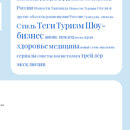
России
Новости Таиланда
Отели и
Новости Турции
Россия
другие объекты размещения
Скандалы, сигналы
Шоу-
Теги
Туризм
Стиль
бизнес
анонс показа
врач
весна
здоровье
медицина
новый сезон
онкология
трейлер
сериалы
советы косметолога
эксклюзив
алы