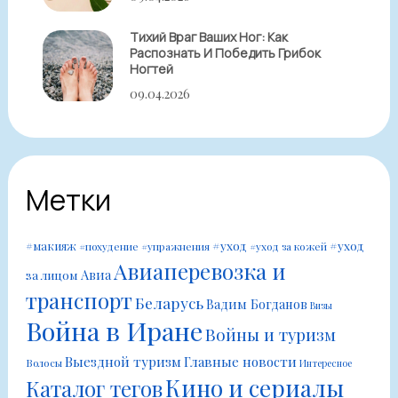
Тихий Враг Ваших Ног: Как
Распознать И Победить Грибок
Ногтей
09.04.2026
Метки
#уход
#уход
#макияж
#похудение
#упражнения
#уход за кожей
Авиаперевозка и
Авиа
за лицом
транспорт
Беларусь
Вадим Богданов
Визы
Война в Иране
Войны и туризм
Выездной туризм
Главные новости
Волосы
Интересное
Кино и сериалы
Каталог тегов