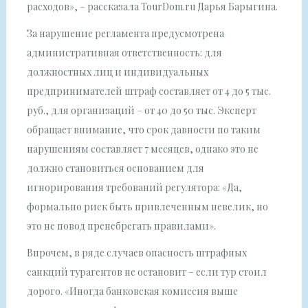
расходов», – рассказала TourDom.ru Дарья Барыгина.
За нарушение регламента предусмотрена
административная ответственность: для
должностных лиц и индивидуальных
предпринимателей штраф составляет от 4 до 5 тыс.
руб., для организаций – от 40 до 50 тыс. Эксперт
обращает внимание, что срок давности по таким
нарушениям составляет 7 месяцев, однако это не
должно становиться основанием для
игнорирования требований регулятора: «Да,
формально риск быть привлеченным невелик, но
это не повод пренебрегать правилами».
Впрочем, в ряде случаев опасность штрафных
санкций турагентов не остановит – если тур стоил
дорого. «Иногда банковская комиссия выше