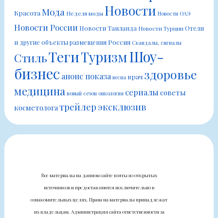
Новости
Мода
Красота
Неделя моды
Новости ОАЭ
Новости России
Новости Таиланда
Отели
Новости Турции
Россия
и другие объекты размещения
Скандалы, сигналы
Шоу-
Теги
Туризм
Стиль
бизнес
здоровье
анонс показа
врач
весна
медицина
сериалы
советы
новый сезон
онкология
трейлер
эксклюзив
косметолога
Все материалы на данном сайте взяты из открытых
источников и предоставляются исключительно в
ознакомительных целях. Права на материалы принадлежат
их владельцам. Администрация сайта ответственности за