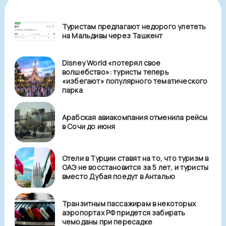
Туристам предлагают недорого улететь
на Мальдивы через Ташкент
Disney World «потерял свое
волшебство»: туристы теперь
«избегают» популярного тематического
парка
Арабская авиакомпания отменила рейсы
в Сочи до июня
Отели в Турции ставят на то, что туризм в
ОАЭ не восстановится за 5 лет, и туристы
вместо Дубая поедут в Анталью
Транзитным пассажирам в некоторых
аэропортах РФ придется забирать
чемоданы при пересадке