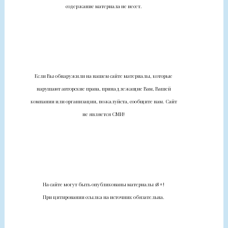
содержание материала не несет.
Если Вы обнаружили на нашем сайте материалы, которые
нарушают авторские права, принадлежащие Вам, Вашей
компании или организации, пожалуйста, сообщите нам. Сайт
не является СМИ!
На сайте могут быть опубликованы материалы 18+!
При цитировании ссылка на источник обязательна.