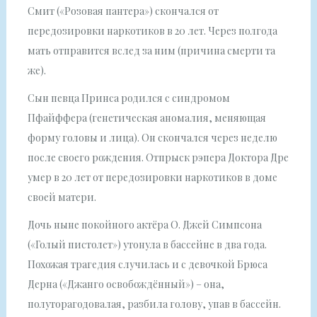
Смит («Розовая пантера») скончался от
передозировки наркотиков в 20 лет. Через полгода
мать отправится вслед за ним (причина смерти та
же).
Сын певца Принса родился с синдромом
Пфайффера (генетическая аномалия, меняющая
форму головы и лица). Он скончался через неделю
после своего рождения. Отпрыск рэпера Доктора Дре
умер в 20 лет от передозировки наркотиков в доме
своей матери.
Дочь ныне покойного актёра О. Джей Симпсона
(«Голый пистолет») утонула в бассейне в два года.
Похожая трагедия случилась и с девочкой Брюса
Дерна («Джанго освобождённый») – она,
полуторагодовалая, разбила голову, упав в бассейн.