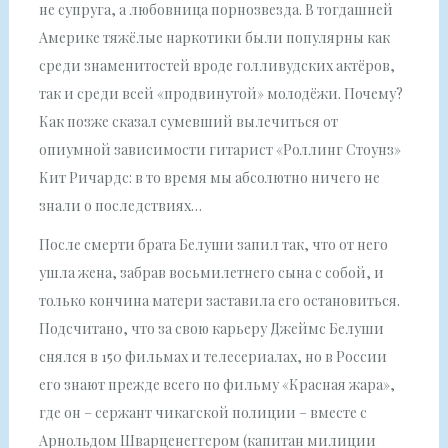
не супруга, а любовница порнозвезда. В тогдашней
Америке тяжёлые наркотики были популярны как
среди знаменитостей вроде голливудских актёров,
так и среди всей «продвинутой» молодёжи. Почему?
Как позже сказал сумевший вылечиться от
опиумной зависимости гитарист «Роллинг Стоунз»
Кит Ричардс: в то время мы абсолютно ничего не
знали о последствиях…
После смерти брата Белуши запил так, что от него
ушла жена, забрав восьмилетнего сына с собой, и
только кончина матери заставила его остановиться.
Подсчитано, что за свою карьеру Джеймс Белуши
снялся в 150 фильмах и телесериалах, но в России
его знают прежде всего по фильму «Красная жара»,
где он – сержант чикагской полиции – вместе с
Арнольдом Шварценеггером (капитан милиции