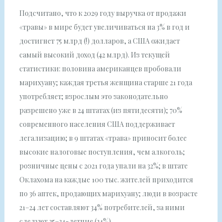
Подсчитано, что к 2029 году выручка от продажи
«травы» в мире будет увеличиваться на 3% в год и
достигнет 75 млрд (!) долларов, а США ожидает
самый высокий доход (42 млрд). Из текущей
статистики: половина американцев пробовали
марихуану; каждая третья женщина старше 21 года
употребляет; взрослым это законодательно
разрешено уже в 24 штатах (из пятидесяти); 70%
современного населения США поддерживает
легализацию; в 9 штатах «трава» приносит более
высокие налоговые поступления, чем алкоголь;
розничные цены с 2021 года упали на 32%; в штате
Оклахома на каждые 100 тыс. жителей приходится
по 36 аптек, продающих марихуану; люди в возрасте
21–24 лет составляют 34% потребителей, за ними
следуют 25–34-летние (24%).