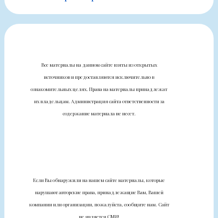
Все материалы на данном сайте взяты из открытых
источников и предоставляются исключительно в
ознакомительных целях. Права на материалы принадлежат
их владельцам. Администрация сайта ответственности за
содержание материала не несет.
Если Вы обнаружили на нашем сайте материалы, которые
нарушают авторские права, принадлежащие Вам, Вашей
компании или организации, пожалуйста, сообщите нам. Сайт
не является СМИ!