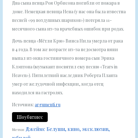
Два сына певца Роя Орбисона погибли от пожара в
доме. Немецкая певица Нена (у нас она была известна
песней «99 воздушных шариков») потеряла 11-
месячного сына из-за врачебных ошибок при родах.
Дочь певца «Мётли Крю» Винса Нила умерла от рака
в 4 года. В том же возрасте из-за недосмотра няни
выпал из окна гостиничного номера сын Эрика
Клэптона (музыкант посвятил ему песню «Tears in
Heaven»). Пятилетний наследник Роберта Планта
умер от желудочной инфекции, когда отец
находился на гастролях.
Источник:
argumenti.ru
Шоубизнес
Джеймс Белуши
кино
эксклюзив
Метки:
юбилей