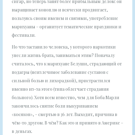
сигар, но теперь занят более прибыльным делом: он
выращивает коноплю и всячески продвигает,
пользуясь своим именем и связями, употребление
марихуаны – организует тематические праздники и
фестивали.
Но что заставило человека, у которого наркотики
унесли жизнь брата, заниматься этим? Поначалу
считалось, что к марихуане Белуши, страдающий от
подагры (неизлечимое заболевание суставов с
сильной болью и лихорадкой), пристрастился
именно из-за этого (типа облегчает страдания
больного). Хотя всем известно, чем для Боба Марли
закончилось снятие боли выкуриванием
«косяков», – смертью в 36 лет. Выходит, причина в
чём-то другом. В чём? Как это и принято в Америке –
в деньгах.