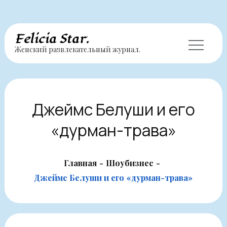
Перейти
Felicia Star.
Женский развлекательный журнал.
к
содержимому
Джеймс Белуши и его
«дурман-трава»
Главная
Шоубизнес
Джеймс Белуши и его «дурман-трава»