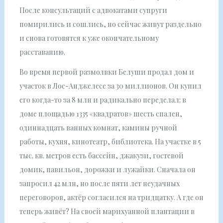
После консультаций с адвокатами супруги
помирились и сошлись, но сейчас живут раздельно
и снова готовятся к уже окончательному
расставанию.
Во время первой размолвки Белуши продал дом и
участок в Лос-Анджелесе за 30 миллионов. Он купил
его когда-то за 8 млн и радикально переделал: в
доме площадью 1335 «квадратов» шесть спален,
одиннадцать ванных комнат, камины ручной
работы, кухня, кинотеатр, библиотека. На участке в 5
тыс. кв. метров есть бассейн, джакузи, гостевой
домик, павильон, дорожки и лужайки. Сначала он
запросил 42 млн, но после пяти лет неудачных
переговоров, актёр согласился на тридцатку. А где он
теперь живёт? На своей марихуанной плантации в