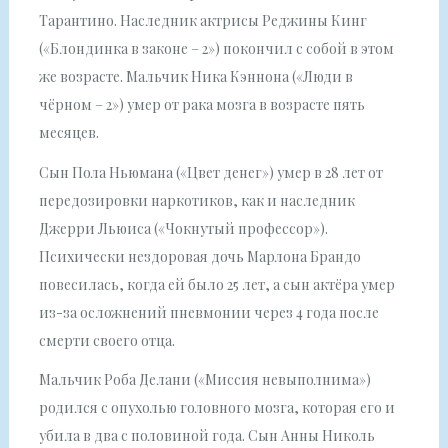
Тарантино. Наследник актрисы Реджины Кинг
(«Блондинка в законе – 2») покончил с собой в этом
же возрасте. Мальчик Ника Кэннона («Люди в
чёрном – 2») умер от рака мозга в возрасте пять
месяцев.
Сын Пола Ньюмана («Цвет денег») умер в 28 лет от
передозировки наркотиков, как и наследник
Джерри Льюиса («Чокнутый профессор»).
Психически нездоровая дочь Марлона Брандо
повесилась, когда ей было 25 лет, а сын актёра умер
из-за осложнений пневмонии через 4 года после
смерти своего отца.
Мальчик Роба Делани («Миссия невыполнима»)
родился с опухолью головного мозга, которая его и
убила в два с половиной года. Сын Анны Николь