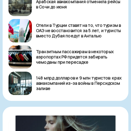
Арабская авиакомпания отменила рейсы
в Сочи до июня
Отели в Турции ставят на то, что туризм в
ОАЭ не восстановится за 5 лет, и туристы
вместо Дубая поедут в Анталью
Транзитным пассажирам в некоторых
аэропортах РФ придется забирать
чемоданы при пересадке
148 млрд долларов и 9 млн туристов: крах
авиакомпаний из-за войны в Персидском
заливе