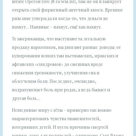
штате Орегон (это 38 га земли), там же он планирует
открыть свой фирменный аптечный киоск. Древние
римляне утверждали когда-то, что деньги не
пахнут… Наивные – пахнут, ещё как пахнут.
Те американцы, что выступают за легальную
продажу наркотиков, выдвигают разные доводы: от
купирования всяких там вьетнамских, иракских и
афганских «синдромов» до смешных вроде
снижения тревожности, улучшения сна и
облегчения боли. Последнее, очевидно,
подразумевает боль при родах, а ведь бывает и
другая боль…
Невидимые миру слёзы – примерно так можно
охарактеризовать чувства знаменитостей,
потерявших детей. И пусть причины смертей
разные, горе для родителей – одинаково. Сын Джона