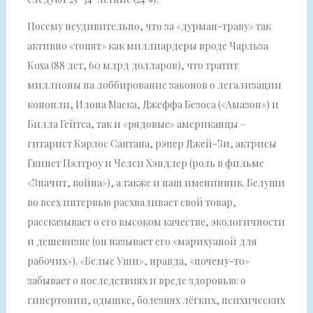
Посему неудивительно, что за «дурман-траву» так
активно «топят» как миллиардеры вроде Чарльза
Коха (88 лет, 60 млрд долларов), что тратит
миллионы на лоббирование законов о легализации
конопли, Илона Маска, Джеффа Безоса («Амазон») и
Билла Гейтса, так и «рядовые» американцы –
гитарист Карлос Сантана, рэпер Джей-Зи, актрисы
Гвинет Пэлтроу и Челси Хэндлер (роль в фильме
«Значит, война»), а также и наш именинник. Белуши
во всех интервью расхваливает свой товар,
рассказывает о его высоком качестве, экологичности
и дешевизне (он называет его «марихуаной для
рабочих»). «Белые Уши», правда, «почему-то»
забывает о последствиях и вреде здоровью: о
гипертонии, одышке, болезнях лёгких, психических