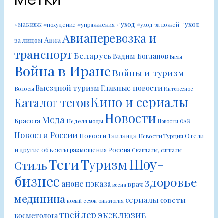
#уход
#уход
#макияж
#похудение
#упражнения
#уход за кожей
Авиаперевозка и
Авиа
за лицом
транспорт
Беларусь
Вадим Богданов
Визы
Война в Иране
Войны и туризм
Выездной туризм
Главные новости
Волосы
Интересное
Кино и сериалы
Каталог тегов
Новости
Мода
Красота
Неделя моды
Новости ОАЭ
Новости России
Новости Таиланда
Отели
Новости Турции
Россия
и другие объекты размещения
Скандалы, сигналы
Шоу-
Теги
Туризм
Стиль
бизнес
здоровье
анонс показа
врач
весна
медицина
сериалы
советы
новый сезон
онкология
трейлер
эксклюзив
косметолога