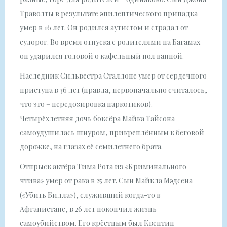
Траволты в результате эпилептического припадка
умер в 16 лет. Он родился аутистом и страдал от
судорог. Во время отпуска с родителями на Багамах
он ударился головой о кафельный пол ванной.
Наследник Сильвестра Сталлоне умер от сердечного
приступа в 36 лет (правда, первоначально считалось,
что это – передозировка наркотиков).
Четырёхлетняя дочь боксёра Майка Тайсона
самоудушилась шнуром, прикреплённым к беговой
дорожке, на глазах её семилетнего брата.
Отпрыск актёра Тима Рота из «Криминального
чтива» умер от рака в 25 лет. Сын Майкла Мэдсена
(«Убить Билла»), служивший когда-то в
Афганистане, в 26 лет покончил жизнь
самоубийством. Его крёстным был Квентин