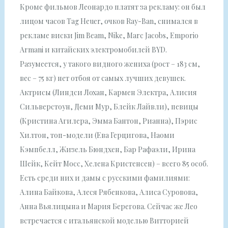
Кроме фильмов Леонардо платят за рекламу: он был
лицом часов Tag Heuer, очков Ray-Ban, снимался в
рекламе виски Jim Beam, Nike, Marc Jacobs, Emporio
Armani и китайских электромобилей BYD.
Разумеется, у такого видного жениха (рост – 183 см,
вес – 75 кг) нет отбоя от самых лучших девушек.
Актрисы (Линдси Лохан, Кармен Электра, Алисия
Сильверстоун, Деми Мур, Блейк Лайвли), певицы
(Кристина Агилера, Эмма Бантон, Рианна), Пэрис
Хилтон, топ-модели (Ева Герцигова, Наоми
Кэмпбелл, Жизель Бюндхен, Бар Рафаэли, Ирина
Шейк, Кейт Мосс, Хелена Кристенсен) – всего 85 особ.
Есть среди них и дамы с русскими фамилиями:
Алина Байкова, Алеся Рябенкова, Алиса Суровова,
Анна Вьялицына и Мария Берегова. Сейчас же Лео
встречается с итальянской моделью Витторией