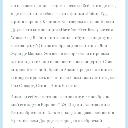
но и фанаты кино – ведь его песню «Всё, что я делаю,
я делаю это для тебя» взяли в фильм «Робин Гуд:
принц воров» с Кевином Костнером в главной роли.
Другая его композиция «Have You Ever Really Loved a
Woman?» («Любил ли ты когда-нибудь женщину по-
настоящему?») была отобрана для картины «Дон
Жуан Де Марко». Эта песня вскоре стала мировым
хитом и до сих пор исполняется на концертах. Став
мировой звездой, Брайан Адамс продолжил писать
и продюсировать песни и альбомы таких «глыб», как
Род Стюарт, Стинг, Эрик Клэптон.
Адамс и сейчас активно гастролирует: с ноября по
май его ждут в Европе, ОАЭ, Индии, Австралии и
Великобритании. В 2000 г. когда он давал концерт в
Кремлёвском Дворце съездов, то в неброской