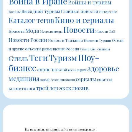
Война в Иране
Войны и туризм
Выездной туризм
Главные новости
Волосы
Интересное
Кино и сериалы
Каталог тегов
Новости
Мода
Красота
Неделя моды
Новости ОАЭ
Новости России
Новости Таиланда
Отели
Новости Турции
Россия
и другие объекты размещения
Скандалы, сигналы
Шоу-
Теги
Туризм
Стиль
бизнес
здоровье
анонс показа
врач
весна
медицина
сериалы
советы
новый сезон
онкология
трейлер
эксклюзив
косметолога
Все материалы на данном сайте взяты из открытых