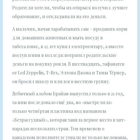
Родители хотели, чтобы их отпрыск получил лучшее
образование, и откладывали на это деньги.
А мальчик, начав зарабатывать сам – продавать корм
для домашних животных и мыть посуду в
забегаловке, в 12 лет купил электрогитару, а вместо
поступления в колледж потратил родительские
деньги на покупку рояля. В шестнадцать, зафанатев
от Led Zeppelin, T-Rex, Элтона Джона и Тины Тёрнер,
он бросил школу и влился в местную группу.
Дебютный альбом Брайан выпустил только в 21 год,
за ним последовало ещё два, но «выстрелила»
только четвёртая пластинка под названием
«Безрассудный», которая заняла первое место в хит-
парадах нескольких стран. Тем временем о
канадском исполнителе узнали не только меломаны,