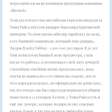
переключился на мультяшную продукцию компании
«Дисней».
За вклад в искусство английская королева наградила
Тима Райса титулом рыцаря-бакалавра Британской
империи. За свою жизнь юбиляр заработал 250 млн,
а его бывший компаньон, который тоже рыцарь,
Эндрю Ллойд Уэббер – 1 200 000 долларов. В 20 лет
Тим женился на бывшей жене продюсера, с кем
когда-то работал, и воспитывал с ней двух дочерей.
Спокойная семейная жизнь продолжалась, пока
газеты не написали о его связях на стороне, после
чего пара разъехалась, но официально не развелась,
так что теперь как бы супруга распоряжается общим
поместьем в 13 гектаров. Кстати, у Тима Райса есть и
ещё две дочери, которые подарили ему семерых
внуков. Какие в Англии водятся любвеобильные