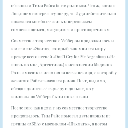
объявили Тима Райса богохульником. Что ж, когда в
Лондоне я смотрел эту оперу, то Иуда действительно
показался мне более живым персонажем –
сомневающимся, мятущимся и противоречивым.
Совместное творчество с Уэббером продолжилось и
в мюзикле «Эвита», который запомнился миру
прежде всего песней «Don’t Cry for Me Argentina» («Не
плачь по мне, Аргентина») в исполнении Мадонны.
Роль в мюзикле исполняла некая певица, с которой у
женатого Райса завязался роман. Поэт, видимо,
обещал двигать её карьеру и дальше, но у
компаньона Уэббера были иные планы.
После того как в 2011 г. их совместное творчество
прекратилось, Тим Райс помогал двум парням из
группы «АББА» с мюзиклом «Шахматы», а потом