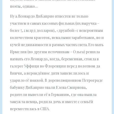
поэты, однако…
Ну а Леонардо ДиКаприо известен не только
участием в самых кассовых фильмах (их выручка –
более 7, 2 млрд долларов), «дружбой» с невероятным
количеством красоток, немалыми заработками, но и
кучей недвижимости в разных частях света. Его мать
Ирмелин (по другим источникам – Ольга) решила
назвать его Леонардо, когда, беременная, стояла в
галерее Уффици во Флоренции перед полотном да
Винчи, а нерождённое дитя зашевелилось и
ударило её ножкой. В дореволюционном Петрограде
бабушку ДиКаприо звали Елена Смирнова,
родители вывезли её в Германию, где она вышла
замуж за немца, родила дочь и вместе с семьёй
переместилась в США.