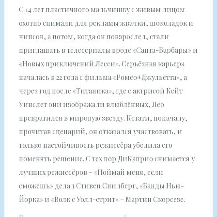
С 14 лет пластичного мальчишку с живым лицом
охотно снимали для рекламы жвачки, шоколадок и
чипсов, а потом, когда он повзрослел, стали
приглашать в телесериалы вроде «Санта-Барбары» и
«Новых приключений Лесси». Серьёзная карьера
началась в 22 года с фильма «Ромео+Джульетта», а
через год после «Титаника», где с актрисой Кейт
Уинслет они изображали влюблённых, Лео
превратился в мировую звезду. Кстати, поначалу,
прочитав сценарий, он отказался участвовать, и
только настойчивость режиссёра убедила его
поменять решение. С тех пор ДиКаприо снимается у
лучших режиссёров – «Поймай меня, если
сможешь» делал Стивен Спилберг, «Банды Нью-
Йорка» и «Волк с Уолл-стрит» – Мартин Скорсезе.