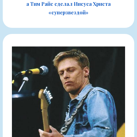
а Тим Райс сделал Иисуса Христа
«суперзвездой»