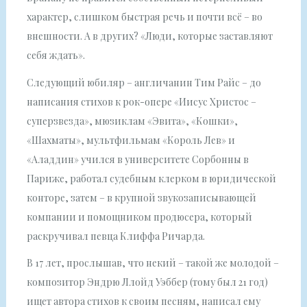
характер, слишком быстрая речь и почти всё – во
внешности. А в других? «Люди, которые заставляют
себя ждать».
Следующий юбиляр – англичанин Тим Райс – до
написания стихов к рок-опере «Иисус Христос –
суперзвезда», мюзиклам «Эвита», «Кошки»,
«Шахматы», мультфильмам «Король Лев» и
«Аладдин» учился в университете Сорбонны в
Париже, работал судебным клерком в юридической
конторе, затем – в крупной звукозаписывающей
компании и помощником продюсера, который
раскручивал певца Клиффа Ричарда.
В 17 лет, прослышав, что некий – такой же молодой –
композитор Эндрю Ллойд Уэббер (тому был 21 год)
ищет автора стихов к своим песням, написал ему