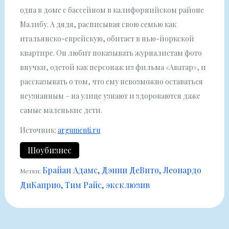
одна в доме с бассейном в калифорнийском районе
Малибу. А дядя, расписывая свою семью как
итальянско-еврейскую, обитает в нью-йоркской
квартире. Он любит показывать журналистам фото
внучки, одетой как персонаж из фильма «Аватар», и
рассказывать о том, что ему невозможно оставаться
неузнанным – на улице узнают и здороваются даже
самые маленькие дети.
Источник:
argumenti.ru
Шоубизнес
Брайан Адамс
Дэнни ДеВито
Леонардо
Метки:
ДиКаприо
Тим Райс
эксклюзив