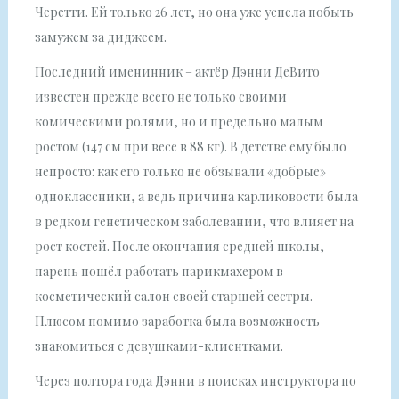
Черетти. Ей только 26 лет, но она уже успела побыть
замужем за диджеем.
Последний именинник – актёр Дэнни ДеВито
известен прежде всего не только своими
комическими ролями, но и предельно малым
ростом (147 см при весе в 88 кг). В детстве ему было
непросто: как его только не обзывали «добрые»
одноклассники, а ведь причина карликовости была
в редком генетическом заболевании, что влияет на
рост костей. После окончания средней школы,
парень пошёл работать парикмахером в
косметический салон своей старшей сестры.
Плюсом помимо заработка была возможность
знакомиться с девушками-клиентками.
Через полтора года Дэнни в поисках инструктора по