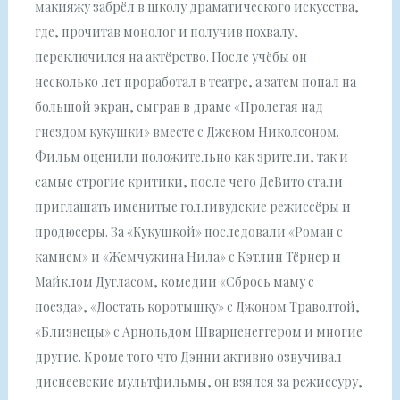
макияжу забрёл в школу драматического искусства,
где, прочитав монолог и получив похвалу,
переключился на актёрство. После учёбы он
несколько лет проработал в театре, а затем попал на
большой экран, сыграв в драме «Пролетая над
гнездом кукушки» вместе с Джеком Николсоном.
Фильм оценили положительно как зрители, так и
самые строгие критики, после чего ДеВито стали
приглашать именитые голливудские режиссёры и
продюсеры. За «Кукушкой» последовали «Роман с
камнем» и «Жемчужина Нила» с Кэтлин Тёрнер и
Майклом Дугласом, комедии «Сбрось маму с
поезда», «Достать коротышку» с Джоном Траволтой,
«Близнецы» с Арнольдом Шварценеггером и многие
другие. Кроме того что Дэнни активно озвучивал
диснеевские мультфильмы, он взялся за режиссуру,