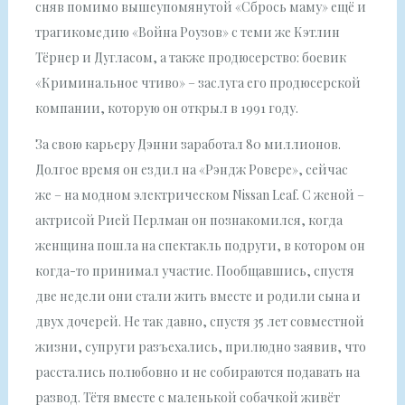
сняв помимо вышеупомянутой «Сбрось маму» ещё и
трагикомедию «Война Роузов» с теми же Кэтлин
Тёрнер и Дугласом, а также продюсерство: боевик
«Криминальное чтиво» – заслуга его продюсерской
компании, которую он открыл в 1991 году.
За свою карьеру Дэнни заработал 80 миллионов.
Долгое время он ездил на «Рэндж Ровере», сейчас
же – на модном электрическом Nissan Leaf. С женой –
актрисой Рией Перлман он познакомился, когда
женщина пошла на спектакль подруги, в котором он
когда-то принимал участие. Пообщавшись, спустя
две недели они стали жить вместе и родили сына и
двух дочерей. Не так давно, спустя 35 лет совместной
жизни, супруги разъехались, прилюдно заявив, что
расстались полюбовно и не собираются подавать на
развод. Тётя вместе с маленькой собачкой живёт