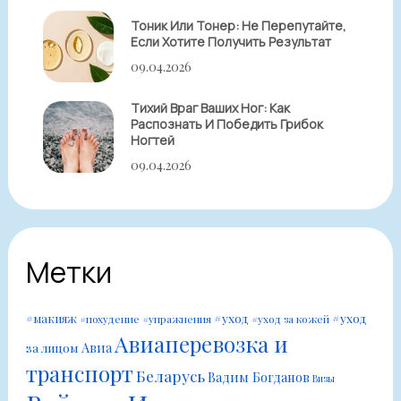
Тоник Или Тонер: Не Перепутайте,
Если Хотите Получить Результат
09.04.2026
Тихий Враг Ваших Ног: Как
Распознать И Победить Грибок
Ногтей
09.04.2026
Метки
#уход
#уход
#макияж
#похудение
#упражнения
#уход за кожей
Авиаперевозка и
Авиа
за лицом
транспорт
Беларусь
Вадим Богданов
Визы