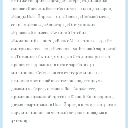
Если же говорить о доходах актёра, то динамика
такова: «Дневник баскетболиста» – 1 млн долларов,
«Банды Нью-Йорка» – 10, «Пляж», «Поймай меня,
если сможешь», «Авиатор», «Отступники»,
«Кровавый алмаз», «Великий Гэтсби»,
«Выживший» – по 20, «Волк с Уолл-стрит» – 25, «Не
смотри вверх» – 30, «Начало» – 59. Базовой зарплатой
в «Титанике» были 2, 5 млн, но Лео договорился о
проценте с проката и в итоге заработал 40
миллионов. Сейчас на его счету 300 млн плюс
недвижимости ещё на сотку: он владеет двумя
домами на берегу океана в Лос-Анджелесе,
примерно дюжиной других в Южной Калифорнии,
двумя квартирами в Нью-Йорке, а в 2005 г. потратил
пару миллионов на частный остров площадью в
42 гектара.