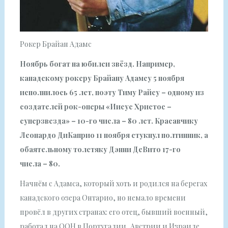
Рокер Брайан Адамс
Ноябрь богат на юбилеи звёзд. Например,
канадскому рокеру Брайану Адамсу 5 ноября
исполнилось 65 лет, поэту Тиму Райсу – одному из
создателей рок-оперы «Иисус Христос –
суперзвезда» – 10-го числа – 80 лет. Красавчику
Леонардо ДиКаприо 11 ноября стукнул полтинник, а
обаятельному толстяку Дэнни ДеВито 17-го
числа – 80.
Начнём с Адамса, который хоть и родился на берегах
канадского озера Онтарио, но немало времени
провёл в других странах: его отец, бывший военный,
работал на ООН в Португалии, Австрии и Израиле.