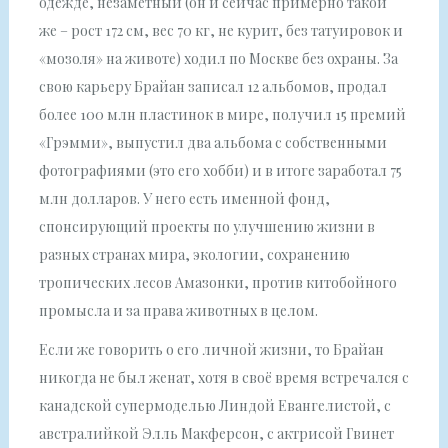
одежде, незаметный (он и сейчас примерно такой
же – рост 172 см, вес 70 кг, не курит, без татуировок и
«мозоля» на животе) ходил по Москве без охраны. За
свою карьеру Брайан записал 12 альбомов, продал
более 100 млн пластинок в мире, получил 15 премий
«Грэмми», выпустил два альбома с собственными
фотографиями (это его хобби) и в итоге заработал 75
млн долларов. У него есть именной фонд,
спонсирующий проекты по улучшению жизни в
разных странах мира, экологии, сохранению
тропических лесов Амазонки, против китобойного
промысла и за права животных в целом.
Если же говорить о его личной жизни, то Брайан
никогда не был женат, хотя в своё время встречался с
канадской супермоделью Линдой Евангелистой, с
австралийкой Элль Макферсон, с актрисой Гвинет