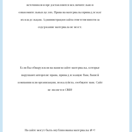
источников и предоставляются исключительно в
ознакомительных целях. Права на материалы принадлежат
их владельцам. Администрация сайта ответственности за
содержание материала не несет.
Если Вы обнаружили на нашем сайте материалы, которые
нарушают авторские права, принадлежащие Вам, Вашей
компании или организации, пожалуйста, сообщите нам. Сайт
не является СМИ!
На сайте могут быть опубликованы материалы 18+!