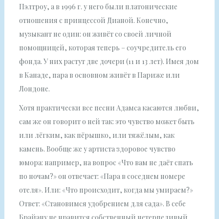
Пэлтроу, а в 1996 г. у него были платонические
отношения с принцессой Дианой. Конечно,
музыкант не один: он живёт со своей личной
помощницей, которая теперь – соучредитель его
фонда. У них растут две дочери (11 и 13 лет). Имея дом
в Канаде, пара в основном живёт в Париже или
Лондоне.
Хотя практически все песни Адамса касаются любви,
сам же он говорит о ней так: это чувство может быть
или лёгким, как пёрышко, или тяжёлым, как
камень. Вообще же у артиста здоровое чувство
юмора: например, на вопрос «Что вам не даёт спать
по ночам?» он отвечает: «Пара в соседнем номере
отеля». Или: «Что происходит, когда мы умираем?»
Ответ: «Становимся удобрением для сада». В себе
Брайану не нравится собственный нетерпеливый