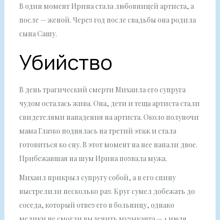
В один момент Ирина стала любовницей артиста, а
после — женой. Через год после свадьбы она родила
сына Сашу.
Убийство
В день трагический смерти Михаила его супруга
чудом осталась жива. Она, дети и теща артиста стали
свидетелями нападения на артиста. Около полуночи
мама Глазко поднялась на третий этаж и стала
готовиться ко сну. В этот момент на нее напали двое.
Прибежавшая на шум Ирина позвала мужа.
Михаил прикрыл супругу собой, а в его спину
выстрелили несколько раз. Круг сумел добежать до
соседа, который отвез его в больницу, однако
медики не смогли вылечить музыканта — 1 июля