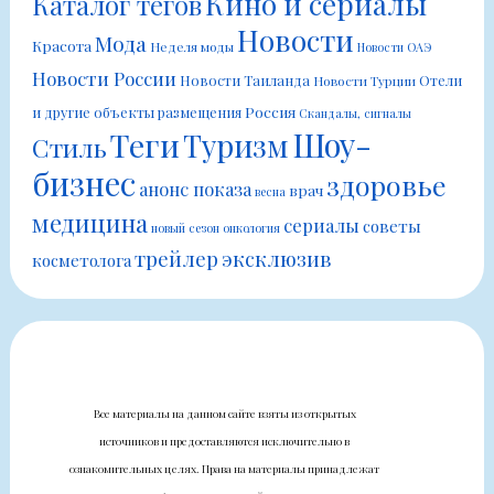
Кино и сериалы
Каталог тегов
Новости
Мода
Красота
Неделя моды
Новости ОАЭ
Новости России
Новости Таиланда
Отели
Новости Турции
Россия
и другие объекты размещения
Скандалы, сигналы
Шоу-
Теги
Туризм
Стиль
бизнес
здоровье
анонс показа
врач
весна
медицина
сериалы
советы
новый сезон
онкология
трейлер
эксклюзив
косметолога
Все материалы на данном сайте взяты из открытых
источников и предоставляются исключительно в
ознакомительных целях. Права на материалы принадлежат