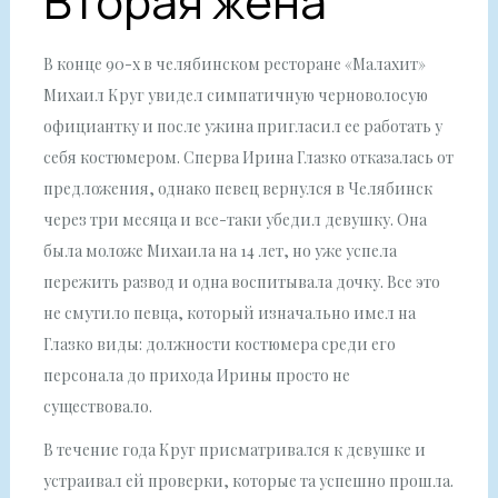
Вторая жена
В конце 90-х в челябинском ресторане «Малахит»
Михаил Круг увидел симпатичную черноволосую
официантку и после ужина пригласил ее работать у
себя костюмером. Сперва Ирина Глазко отказалась от
предложения, однако певец вернулся в Челябинск
через три месяца и все-таки убедил девушку. Она
была моложе Михаила на 14 лет, но уже успела
пережить развод и одна воспитывала дочку. Все это
не смутило певца, который изначально имел на
Глазко виды: должности костюмера среди его
персонала до прихода Ирины просто не
существовало.
В течение года Круг присматривался к девушке и
устраивал ей проверки, которые та успешно прошла.