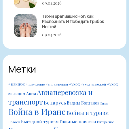
09.04.2026
Тихий Враг Ваших Ног: Как
Распознать И Победить Грибок
Ногтей
09.04.2026
Метки
#уход
#уход
#макияж
#похудение
#упражнения
#уход за кожей
Авиаперевозка и
Авиа
за лицом
транспорт
Беларусь
Вадим Богданов
Визы
Война в Иране
Войны и туризм
Выездной туризм
Главные новости
Волосы
Интересное