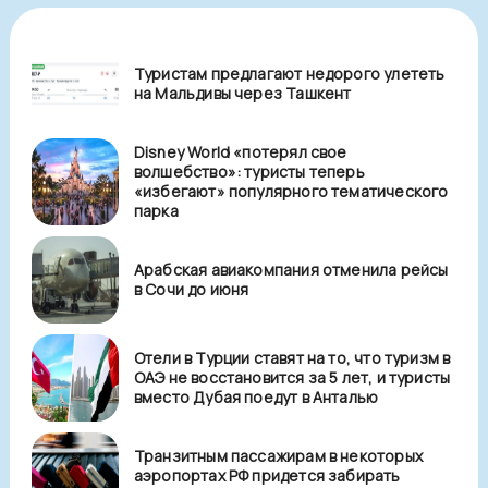
Туристам предлагают недорого улететь
на Мальдивы через Ташкент
Disney World «потерял свое
волшебство»: туристы теперь
«избегают» популярного тематического
парка
Арабская авиакомпания отменила рейсы
в Сочи до июня
Отели в Турции ставят на то, что туризм в
ОАЭ не восстановится за 5 лет, и туристы
вместо Дубая поедут в Анталью
Транзитным пассажирам в некоторых
аэропортах РФ придется забирать