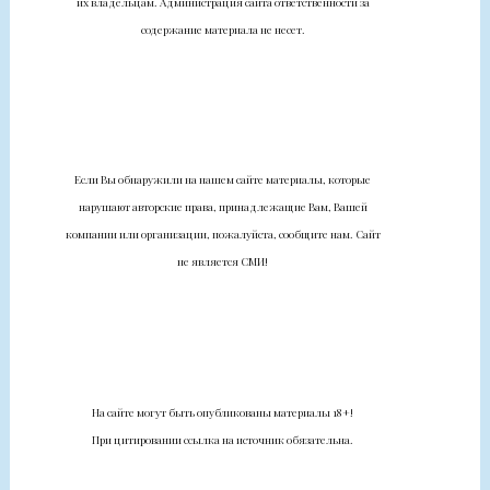
их владельцам. Администрация сайта ответственности за
содержание материала не несет.
Если Вы обнаружили на нашем сайте материалы, которые
нарушают авторские права, принадлежащие Вам, Вашей
компании или организации, пожалуйста, сообщите нам. Сайт
не является СМИ!
На сайте могут быть опубликованы материалы 18+!
При цитировании ссылка на источник обязательна.