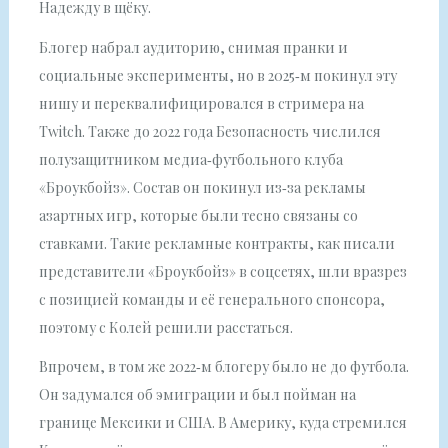
Надежду в щёку.
Блогер набрал аудиторию, снимая пранки и
социальные эксперименты, но в 2025‑м покинул эту
нишу и переквалифицировался в стримера на
Twitch. Также до 2022 года Безопасность числился
полузащитником медиа‑футбольного клуба
«Броукбойз». Состав он покинул из‑за рекламы
азартных игр, которые были тесно связаны со
ставками. Такие рекламные контракты, как писали
представители «Броукбойз» в соцсетях, шли вразрез
с позицией команды и её генерального спонсора,
поэтому с Колей решили расстаться.
Впрочем, в том же 2022‑м блогеру было не до футбола.
Он задумался об эмиграции и был пойман на
границе Мексики и США. В Америку, куда стремился