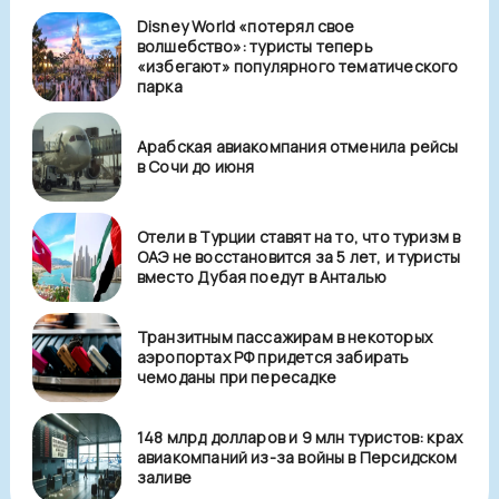
Disney World «потерял свое
волшебство»: туристы теперь
«избегают» популярного тематического
парка
Арабская авиакомпания отменила рейсы
в Сочи до июня
Отели в Турции ставят на то, что туризм в
ОАЭ не восстановится за 5 лет, и туристы
вместо Дубая поедут в Анталью
Транзитным пассажирам в некоторых
аэропортах РФ придется забирать
чемоданы при пересадке
148 млрд долларов и 9 млн туристов: крах
авиакомпаний из-за войны в Персидском
заливе