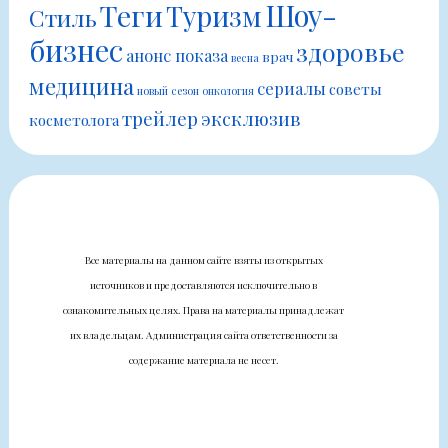
Шоу-
Теги
Туризм
Стиль
бизнес
здоровье
анонс показа
врач
весна
медицина
сериалы
советы
новый сезон
онкология
трейлер
эксклюзив
косметолога
Все материалы на данном сайте взяты из открытых
источников и предоставляются исключительно в
ознакомительных целях. Права на материалы принадлежат
их владельцам. Администрация сайта ответственности за
содержание материала не несет.