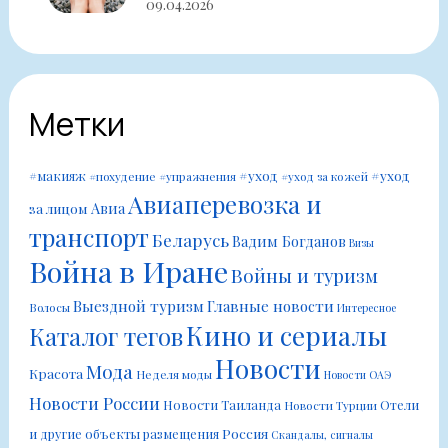
09.04.2026
Метки
#уход
#уход
#макияж
#похудение
#упражнения
#уход за кожей
Авиаперевозка и
Авиа
за лицом
транспорт
Беларусь
Вадим Богданов
Визы
Война в Иране
Войны и туризм
Выездной туризм
Главные новости
Волосы
Интересное
Кино и сериалы
Каталог тегов
Новости
Мода
Красота
Неделя моды
Новости ОАЭ
Новости России
Новости Таиланда
Отели
Новости Турции
Россия
и другие объекты размещения
Скандалы, сигналы