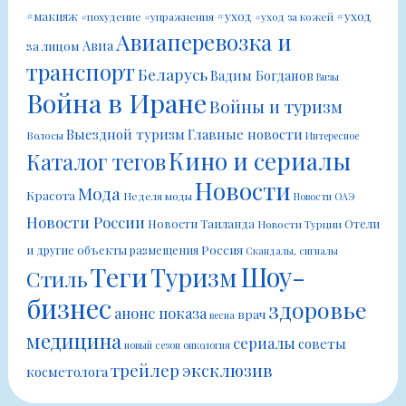
#уход
#уход
#макияж
#похудение
#упражнения
#уход за кожей
Авиаперевозка и
Авиа
за лицом
транспорт
Беларусь
Вадим Богданов
Визы
Война в Иране
Войны и туризм
Выездной туризм
Главные новости
Волосы
Интересное
Кино и сериалы
Каталог тегов
Новости
Мода
Красота
Неделя моды
Новости ОАЭ
Новости России
Новости Таиланда
Отели
Новости Турции
Россия
и другие объекты размещения
Скандалы, сигналы
Шоу-
Теги
Туризм
Стиль
бизнес
здоровье
анонс показа
врач
весна
медицина
сериалы
советы
новый сезон
онкология
трейлер
эксклюзив
косметолога