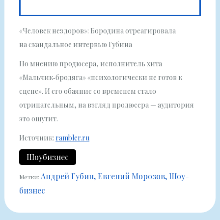
«Человек нездоров»: Бородина отреагировала
на скандальное интервью Губина
По мнению продюсера, исполнитель хита
«Мальчик‑бродяга» «психологически не готов к
сцене». И его обаяние со временем стало
отрицательным, на взгляд продюсера — аудитория
это ощутит.
Источник:
rambler.ru
Шоубизнес
Андрей Губин
Евгений Морозов
Шоу-
Метки:
бизнес