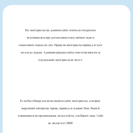
Все материалы на данном сайте взяты из открытых
источников и предоставляются исключительно в
ознакомительных целях. Права на материалы принадлежат
их владельцам. Администрация сайта ответственности за
содержание материала не несет.
Если Вы обнаружили на нашем сайте материалы, которые
нарушают авторские права, принадлежащие Вам, Вашей
компании или организации, пожалуйста, сообщите нам. Сайт
не является СМИ!