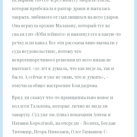
которая прибежала в разгар драки и пыталась
закрыть любимого от сыплющихся на него ударов.
Она вернула оружие Малахову, который тут же
свалил из «Юбилейного» и выкинул его в какую-то
речку или канал. Все эти рассказы явно вызвали у
суда неудовольствие, потому что
непротиворечивого решения из него никак не
вытекает. «30 лет я думала, что как видела, так и
было. А сейчас я уже не знаю, что и думать», –
озвучила общее настроение Кондаурова.
Вряд ли скажут что-то принципиально новое и
коллеги Талькова, которые лично не видели
заваруху. Суд уже заслушал показания Азизы и
Наташи Королёвой, на очереди – Лолита, Богдан
Титомир, Игорь Николаев, Олег Газманов. С