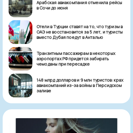
Арабская авиакомпания отменила рейсы
в Сочи до июня
Отели в Турции ставят на то, что туризм в
ОАЭ не восстановится за 5 лет, и туристы
вместо Дубая поедут в Анталью
Транзитным пассажирам в некоторых
аэропортах РФ придется забирать
чемоданы при пересадке
148 млрд долларов и 9 млн туристов: крах
авиакомпаний из-за войны в Персидском
заливе