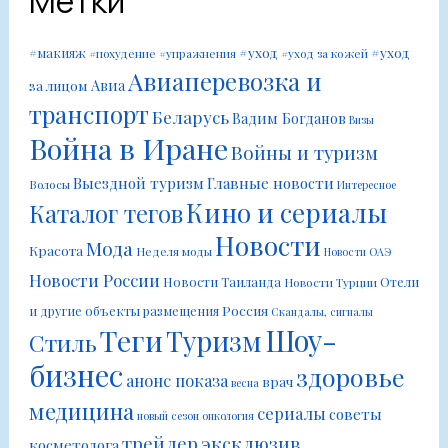
Метки
#уход
#уход
#макияж
#похудение
#упражнения
#уход за кожей
Авиаперевозка и
Авиа
за лицом
транспорт
Беларусь
Вадим Богданов
Визы
Война в Иране
Войны и туризм
Выездной туризм
Главные новости
Волосы
Интересное
Кино и сериалы
Каталог тегов
Новости
Мода
Красота
Неделя моды
Новости ОАЭ
Новости России
Новости Таиланда
Отели
Новости Турции
Россия
и другие объекты размещения
Скандалы, сигналы
Шоу-
Теги
Туризм
Стиль
бизнес
здоровье
анонс показа
врач
весна
медицина
сериалы
советы
новый сезон
онкология
трейлер
эксклюзив
косметолога