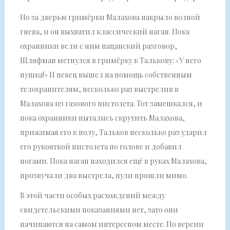
Но за дверью гримёрки Малахова накрыло волной
гнева, и он выхватил классический наган. Пока
охранники вели с ним пацанский разговор,
Шляфман метнулся в гримёрку к Талькову: «У него
пушка!» И певец вышел на помощь собственным
телохранителям, несколько раз выстрелив в
Малахова из газового пистолета. Тот замешкался, и
пока охранники пытались скрутить Малахова,
прижимая его к полу, Тальков несколько раз ударил
его рукояткой пистолета по голове и добавил
ногами. Пока наган находился ещё в руках Малахова,
прозвучали два выстрела, пули прошли мимо.
В этой части особых расхождений между
свидетельскими показаниями нет, зато они
начинаются на самом интересном месте. По версии