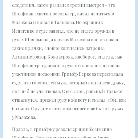
следствия, затем раздался третий выстрел – это
Шляфман схватил револьвер, начал целиться в
Малахова и попал в Талькова. Но охранник
Игнатенко в суде заявил, что не видел оружия в
руках Шляфмана, а в руках Малахова оно издавало
такие щелчки, словно кончились патроны.
Администратор Кондаурова, наоборот, видела, как
Шляфман трясущимися руками наставил наган на
участников потасовки. Гримёр Беркова пересказала
суду, что говорил ей муж, который видел всю драку,
но в ней не участвовал. С его слов, раненый Тальков
отшатнулся, прижал руку к животу и сказал: «Ой, как
больно». Оружие в этот момент всё ещё было в руках
у Малахова.
Правда, в гримёрку револьвер принёс именно
Шляфман. Но его через минуту забрала Азиза,