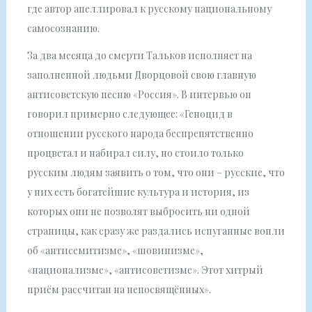
где автор апеллировал к русскому национальному
самосознанию.
За два месяца до смерти Тальков исполняет на
заполненной людьми Дворцовой свою главную
антисоветскую песню «Россия». В интервью он
говорил примерно следующее: «Геноцид в
отношении русского народа беспрепятственно
процветал и набирал силу, но стоило только
русским людям заявить о том, что они – русские, что
у них есть богатейшие культура и история, из
которых они не позволят выбросить ни одной
страницы, как сразу же раздались испуганные вопли
об «антисемитизме», «шовинизме»,
«национализме», «антисоветизме». Этот хитрый
приём рассчитан на непосвящённых».