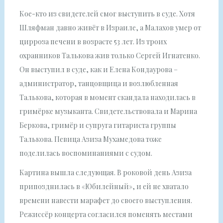
Кое-кто из свидетелей смог выступить в суде. Хотя
Шляфман давно живёт в Израиле, а Малахов умер от
цирроза печени в возрасте 53 лет. Из троих
охранников Талькова жив только Сергей Игнатенко.
Он выступил в суде, как и Елена Кондаурова –
администратор, танцовщица и возлюбленная
Талькова, которая в момент скандала находилась в
гримёрке музыканта. Свидетельствовала и Марина
Беркова, гримёр и супруга гитариста группы
Талькова. Певица Азиза Мухамедова тоже
поделилась воспоминаниями с судом.
Картина вышла следующая. В роковой день Азиза
припозднилась в «Юбилейный», и ей не хватало
времени навести марафет до своего выступления.
Режиссёр концерта согласился поменять местами