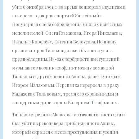
убит 6 октября 1991 г. во время концерта за кулисами
питерского дворца спорта «Юбилейный».
Популярная сцена собрала тогда многих известных
исполнителей: Олега Газманова, Игоря Николаева,
Наталью Королёву, Евгения Белоусова. По плану
организаторов Тальков должен был выступать
предпоследним. Из-за очерёдности выступлений
музыкантов возник конфликт между командой
Талькова и другом певицы Азизы, ранее судимым
Игорем Малаховым. Перепалка переросла в драку
Малахова с Тальковым, тремя его охранниками и
концертным директором Валерием Шляфманом.
Тальков стрелял в Малахова из газового пистолета и
был убит из револьвера приближённого Азизы,
который скрылся с места преступления и утопил