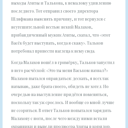
выходы Азизы и Талькова, к немалому удивлению
последнего. Тот отправил своего директора
Шляфмана выяснять причину, и тот вернулся с
неутешительной вестью: некий Малахов,
прибандиченный мужик Азизы, сказал, что «этот
Васёк будет выступать, когда я скажу». Тальков
потребовал привести наглеца к нему сюда.
Когда Малахов вошёл в гримёрку, Тальков запустил
в него расчёской: «Это ты меня Васьком назвал?»
Малахов пытался оправдаться: дескать, я всех так
называю, даже брата своего, обидеть не хотел. Но
очередью на выступление придётся поменяться,
поскольку так уж срослось. И вообще со мной лучше
не ссориться. В ответ Тальков попытался зарядить
Малахову с ноги, после чего между ними встали
охранники и вывели продюсера Азизы в коридор.