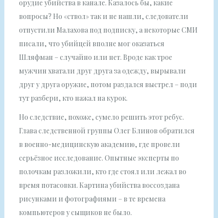
орудие убийства в канале. Казалось бы, какие
вопросы? Но «ствол» так и не нашли, следователи
отпустили Малахова под подписку, а некоторые СМИ
писали, что убийцей вполне мог оказаться
Шляфман – случайно или нет. Вроде как трое
мужчин хватали друг друга за одежду, вырывали
друг у друга оружие, потом раздался выстрел – поди
тут разбери, кто нажал на курок.
Но следствие, похоже, сумело решить этот ребус.
Глава следственной группы Олег Блинов обратился
в военно-медицинскую академию, где провели
серьёзное исследование. Опытные эксперты по
полочкам разложили, кто где стоял или лежал во
время потасовки. Картина убийства воссоздана
рисунками и фотографиями – в те времена
компьютеров у сыщиков не было.