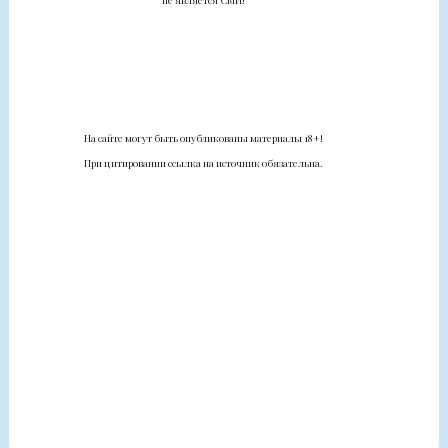
не является СМИ!
На сайте могут быть опубликованы материалы 18+!
При цитировании ссылка на источник обязательна.