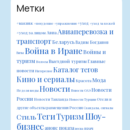
Метки
#уход
#макияж
#похудение
#упражнения
#уход за кожей
Авиаперевозка и
Авиа
#уход за лицом
транспорт
Беларусь
Вадим Богданов
Война в Иране
Войны и
Визы
туризм
Выездной туризм
Главные
Волосы
Каталог тегов
новости
Интересное
Кино и сериалы
Мода
Красота
Новости
Новости
Неделя моды
Новости ОАЭ
России
Новости Таиланда
Отели и
Новости Турции
Россия
другие объекты размещения
Скандалы, сигналы
Шоу-
Теги
Туризм
Стиль
бизнес
анонс показа
врач
весна