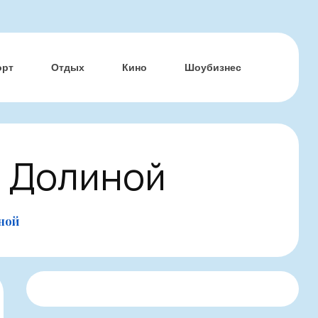
орт
Отдых
Кино
Шоубизнес
 Долиной
ной