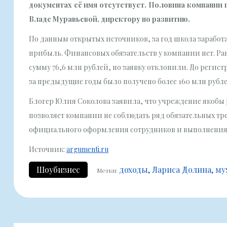
документах её имя отсутствует. Половина компании
Владе Муравьевой, директору по развитию.
По данным открытых источников, за год школа заработал
прибыль. Финансовых обязательств у компании нет. Ра
сумму 76,6 млн рублей, но заявку отклонили. До регис
за предыдущие годы было получено более 160 млн рубле
Блогер Юлия Соколова заявила, что учреждение якобы р
позволяет компании не соблюдать ряд обязательных т
официального оформления сотрудников и выполнения 
Источник:
argumenti.ru
Шоубизнес
доходы
Лариса Долина
му
Метки: