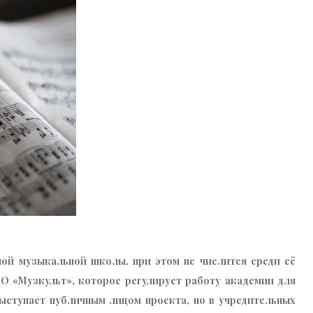
ой музыкальной школы, при этом не числится среди её
О «Музкульт», которое регулирует работу академии для
ыступает публичным лицом проекта, но в учредительных