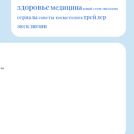
здоровье
медицина
новый сезон
онкология
трейлер
сериалы
советы косметолога
эксклюзив
алы