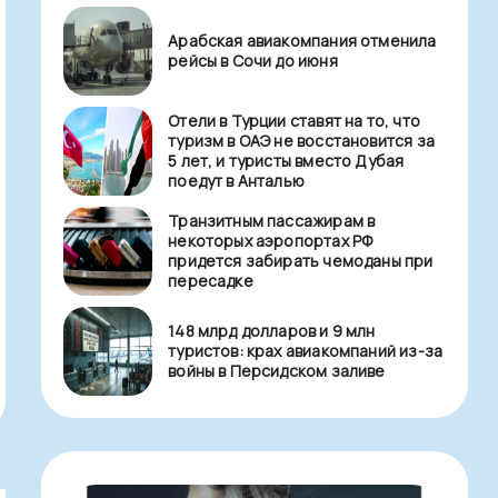
Арабская авиакомпания отменила
рейсы в Сочи до июня
Отели в Турции ставят на то, что
туризм в ОАЭ не восстановится за
5 лет, и туристы вместо Дубая
поедут в Анталью
Транзитным пассажирам в
некоторых аэропортах РФ
придется забирать чемоданы при
пересадке
148 млрд долларов и 9 млн
туристов: крах авиакомпаний из-за
войны в Персидском заливе