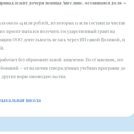
 принадлежит дочери певицы Ангелине, оставшаяся доля —
а около 14 млн рублей, из которых 11 млн составила чистая
нее проект пытался получить государственный грант на
трации ООО деятельность велась через ИП самой Долиной, и
й.
аботает без образовательной лицензии. По её мнению, это
ребований — от наличия утверждённых учебных программ до
других норм законодательства.
зыкальная школа