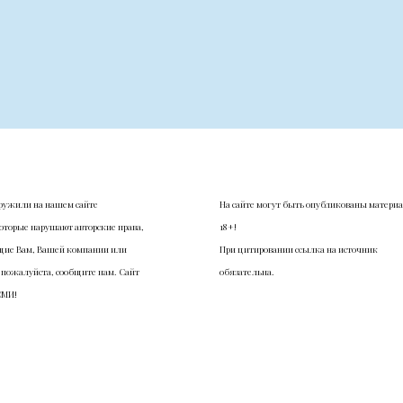
ружили на нашем сайте
На сайте могут быть опубликованы матери
оторые нарушают авторские права,
18+!
ие Вам, Вашей компании или
При цитировании ссылка на источник
 пожалуйста, сообщите нам. Сайт
обязательна.
СМИ!