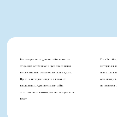
Все материалы на данном сайте взяты из
Если Вы обна
открытых источников и предоставляются
материалы, к
исключительно в ознакомительных целях.
принадлежащ
Права на материалы принадлежат их
организации,
владельцам. Администрация сайта
не является 
ответственности за содержание материала не
несет.