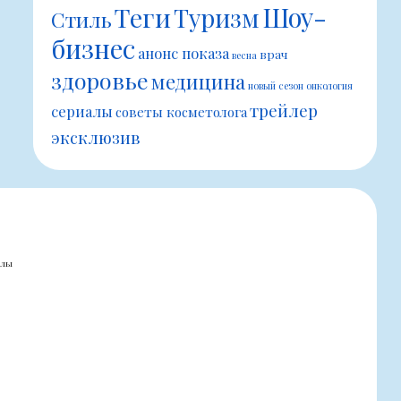
Шоу-
Теги
Туризм
Стиль
бизнес
анонс показа
врач
весна
здоровье
медицина
новый сезон
онкология
трейлер
сериалы
советы косметолога
эксклюзив
алы