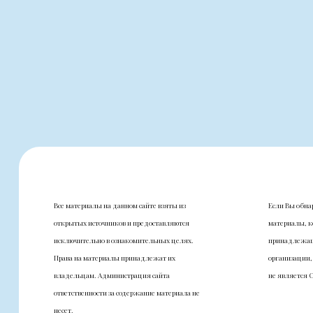
Все материалы на данном сайте взяты из
Если Вы обна
открытых источников и предоставляются
материалы, к
исключительно в ознакомительных целях.
принадлежащ
Права на материалы принадлежат их
организации,
владельцам. Администрация сайта
не является 
ответственности за содержание материала не
несет.