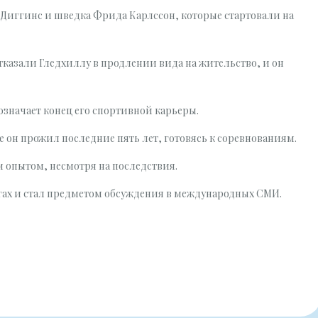
 Диггинс и шведка Фрида Карлссон, которые стартовали на
азали Гледхиллу в продлении вида на жительство, и он
значает конец его спортивной карьеры.
е он прожил последние пять лет, готовясь к соревнованиям.
 опытом, несмотря на последствия.
ах и стал предметом обсуждения в международных СМИ.