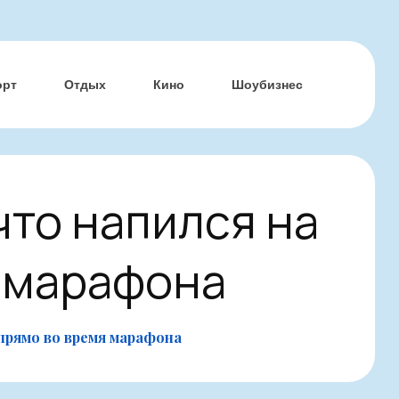
орт
Отдых
Кино
Шоубизнес
что напился на
я марафона
прямо во время марафона