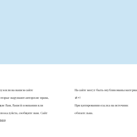
ружили на нашем сайте
На сайте могут быть опубликованы матери
оторые нарушают авторские права,
18+!
ие Вам, Вашей компании или
При цитировании ссылка на источник
 пожалуйста, сообщите нам. Сайт
обязательна.
СМИ!