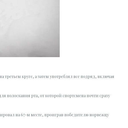
а третьем круге, а затем употреблял все подряд, включая
ля полоскания рта, от которой спортсмена почти сразу
ировал на 67-м месте, проиграв победителю норвежцу