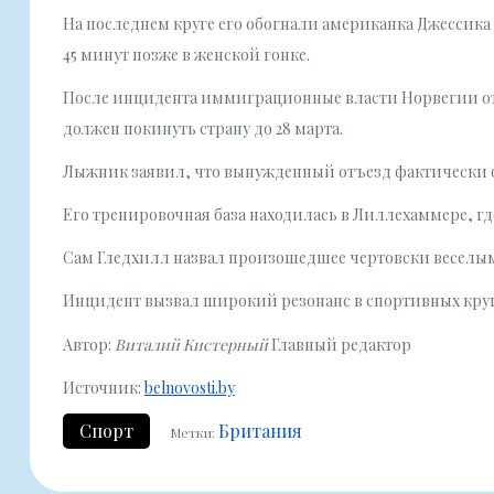
На последнем круге его обогнали американка Джессика
45 минут позже в женской гонке.
После инцидента иммиграционные власти Норвегии отк
должен покинуть страну до 28 марта.
Лыжник заявил, что вынужденный отъезд фактически о
Его тренировочная база находилась в Лиллехаммере, гд
Сам Гледхилл назвал произошедшее чертовски веселым
Инцидент вызвал широкий резонанс в спортивных круг
Автор:
Виталий Кистерный
Главный редактор
Источник:
belnovosti.by
Спорт
Британия
Метки: