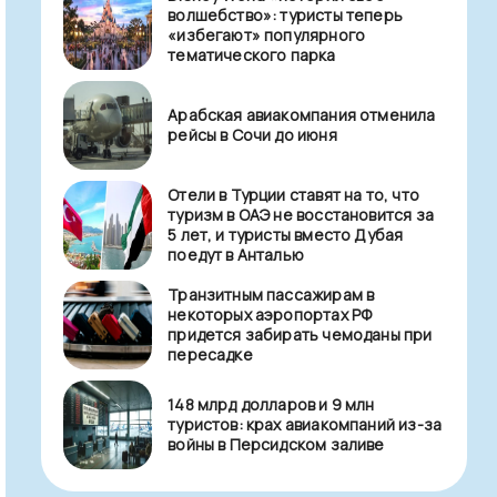
волшебство»: туристы теперь
«избегают» популярного
тематического парка
Арабская авиакомпания отменила
рейсы в Сочи до июня
Отели в Турции ставят на то, что
туризм в ОАЭ не восстановится за
5 лет, и туристы вместо Дубая
поедут в Анталью
Транзитным пассажирам в
некоторых аэропортах РФ
придется забирать чемоданы при
пересадке
148 млрд долларов и 9 млн
туристов: крах авиакомпаний из-за
войны в Персидском заливе