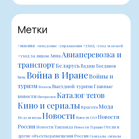
Метки
#уход
#макияж
#похудение
#упражнения
#уход за кожей
Авиаперевозка и
Авиа
#уход за лицом
транспорт
Беларусь
Вадим Богданов
Война в Иране
Войны и
Визы
туризм
Выездной туризм
Главные
Волосы
Каталог тегов
новости
Интересное
Кино и сериалы
Мода
Красота
Новости
Новости
Неделя моды
Новости ОАЭ
России
Новости Таиланда
Отели и
Новости Турции
Россия
другие объекты размещения
Скандалы, сигналы