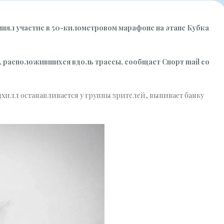
нял участие в 50-километровом марафоне на этапе Кубка
, расположившихся вдоль трассы,
сообщает
Спорт mail со
дхилл останавливается у группы зрителей, выпивает банку