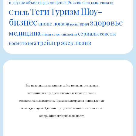
Россия
и другие объекты размещения
Скандалы, сигналы
Шоу-
Теги
Туризм
Стиль
бизнес
здоровье
анонс показа
врач
весна
медицина
сериалы
советы
новый сезон
онкология
трейлер
эксклюзив
косметолога
Все материалы на данном сайте взяты из открытых
источников и предоставляются исключительно в
ознакомительных целях. Права на материалы принадлежат
их владельцам. Администрация сайта ответственности за
содержание материала не несет.