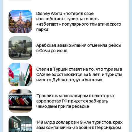
Disney World «потерял свое
волшебство»: туристы теперь
«избегают» популярного тематического
парка
Арабская авиакомпания отменила рейсы
в Сочи до июня
Отели в Турции ставят на то, что туризм в
ОАЭ не восстановится за 5 лет, и туристы
вместо Дубая поедут в Анталью
Транзитным пассажирам в некоторых
аэропортах РФ придется забирать
чемоданы при пересадке
148 млрд долларов и 9 млн туристов: крах
авиакомпаний из-за войны в Персидском