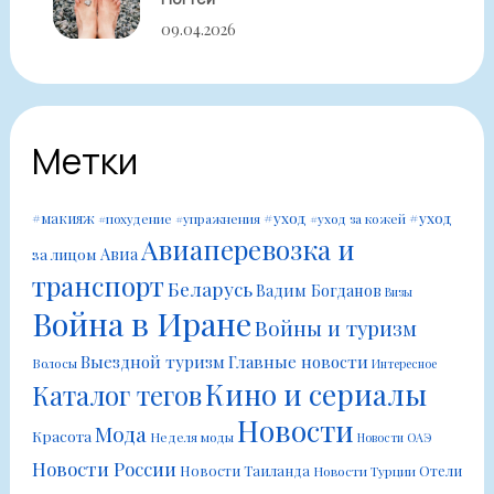
09.04.2026
Метки
#уход
#уход
#макияж
#похудение
#упражнения
#уход за кожей
Авиаперевозка и
Авиа
за лицом
транспорт
Беларусь
Вадим Богданов
Визы
Война в Иране
Войны и туризм
Выездной туризм
Главные новости
Волосы
Интересное
Кино и сериалы
Каталог тегов
Новости
Мода
Красота
Неделя моды
Новости ОАЭ
Новости России
Новости Таиланда
Отели
Новости Турции